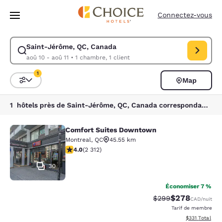
Chargement terminé
Passer à Contenu Principal
Connectez-vous
Saint-Jérôme, QC, Canada
Modifiez la recherche pour Saint-Jérôme, QC, Canada. Date d’arrivée a
aoû 10 - aoû 11
•
1 chambre, 1 client
1
Map
Trier et filtrer
1 filtre actuellement sélectionné
1 hôtels près de Saint-Jérôme, QC, Canada correspondant à vos filtres
Comfort Suites Downtown
Comfort Suites Downtown
Montreal
,
QC
45.55 km
3.97 étoiles. Bien. 2312 commentaires
4.0
(
2 312
)
30
Économiser 7 %
$278
Tarif barré :
Tarif réduit :
$299
CAD
/nuit
Tarif de membre
Afficher les dé
$331
Total