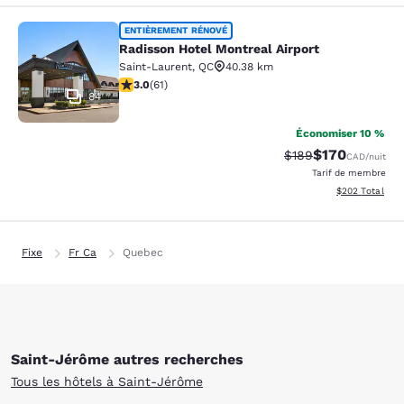
Radisson Hotel Montreal Airport
ENTIÈREMENT RÉNOVÉ
Radisson Hotel Montreal Airport
Saint-Laurent
,
QC
40.38 km
2.95 étoiles. Moyen. 61 commentaires
3.0
(
61
)
84
Économiser 10 %
$170
Tarif barré :
Tarif réduit :
$189
CAD
/nuit
Tarif de membre
Afficher les dé
$202
Total
Fixe
Fr Ca
Quebec
Saint-Jérôme autres recherches
Tous les hôtels à Saint-Jérôme