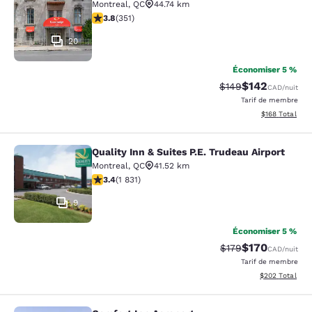
Montreal
,
QC
44.74 km
3.83 étoiles. Bien. 351 commentaires
3.8
(
351
)
20
Économiser 5 %
$142
Tarif barré :
Tarif réduit :
$149
CAD
/nuit
Tarif de membre
Afficher les dé
$168
Total
Quality Inn & Suites P.E. Trudeau Airport
Quality Inn & Suites P.E. Trudeau Air
Montreal
,
QC
41.52 km
3.38 étoiles. Bien. 1831 commentaires
3.4
(
1 831
)
9
Économiser 5 %
$170
Tarif barré :
Tarif réduit :
$179
CAD
/nuit
Tarif de membre
Afficher les dé
$202
Total