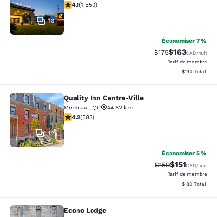
4.14 étoiles. Très bon. 1550 commentaires
4.1
(
1 550
)
18
Économiser 7 %
$163
Tarif barré :
Tarif réduit :
$175
CAD
/nuit
Tarif de membre
Afficher les dé
$194
Total
Quality Inn Centre-Ville
Quality Inn Centre-Ville
Montreal
,
QC
44.82 km
4.16 étoiles. Très bon. 583 commentaires
4.2
(
583
)
42
Économiser 5 %
$151
Tarif barré :
Tarif réduit :
$159
CAD
/nuit
Tarif de membre
Afficher les dé
$180
Total
Econo Lodge
Econo Lodge