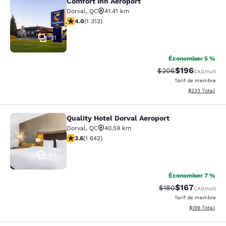
Comfort Inn Aeroport
Comfort Inn Aeroport
Dorval
,
QC
41.41 km
4.04 étoiles. Très bon. 1312 commentaires
4.0
(
1 312
)
31
Économiser 5 %
$196
Tarif barré :
Tarif réduit :
$206
CAD
/nuit
Tarif de membre
Afficher les dé
$233
Total
Quality Hotel Dorval Aeroport
Quality Hotel Dorval Aeroport
Dorval
,
QC
40.59 km
3.63 étoiles. Bien. 1642 commentaires
3.6
(
1 642
)
54
Économiser 7 %
$167
Tarif barré :
Tarif réduit :
$180
CAD
/nuit
Tarif de membre
Afficher les dé
$199
Total