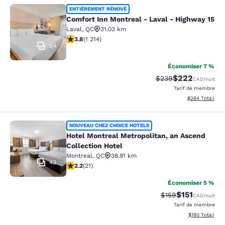
Comfort Inn Montreal - Laval - Hig
ENTIÈREMENT RÉNOVÉ
Comfort Inn Montreal - Laval - Highway 15
Laval
,
QC
31.03 km
3.81 étoiles. Bien. 1214 commentaires
3.8
(
1 214
)
54
Économiser 7 %
$222
Tarif barré :
Tarif réduit :
$239
CAD
/nuit
Tarif de membre
Afficher les dé
$264
Total
Hotel Montreal Metropolitan, an Asc
NOUVEAU CHEZ CHOICE HOTELS
Hotel Montreal Metropolitan, an Ascend
Collection Hotel
Montreal
,
QC
38.91 km
43
2.24 étoiles. Moyen. 21 commentaires
2.2
(
21
)
Économiser 5 %
$151
Tarif barré :
Tarif réduit :
$159
CAD
/nuit
Tarif de membre
Afficher les dé
$180
Total