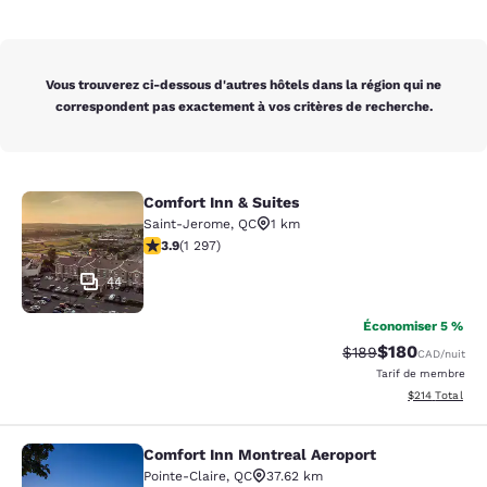
Vous trouverez ci-dessous d'autres hôtels dans la région qui ne
correspondent pas exactement à vos critères de recherche.
Comfort Inn & Suites
Comfort Inn & Suites
Saint-Jerome
,
QC
1 km
3.89 étoiles. Bien. 1297 commentaires
3.9
(
1 297
)
44
Économiser 5 %
$180
Tarif barré :
Tarif réduit :
$189
CAD
/nuit
Tarif de membre
Afficher les dé
$214
Total
Comfort Inn Montreal Aeroport
Comfort Inn Montreal Aeroport
Pointe-Claire
,
QC
37.62 km