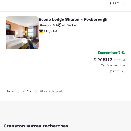
Afficher les dé
$163
Total
Econo Lodge Sharon - Foxborough
Econo Lodge Sharon - Foxborough
Sharon
,
MA
42.04 km
3.01 étoiles. Moyen. 536 commentaires
3.0
(
536
)
21
Économiser 7 %
$112
Tarif barré :
Tarif réduit :
$120
USD
/nuit
Tarif de membre
Afficher les dé
$125
Total
Fixe
Fr Ca
Rhode Island
Cranston autres recherches