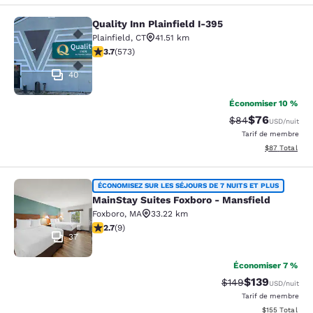
Quality Inn Plainfield I-395
Quality Inn Plainfield I-395
Plainfield
,
CT
41.51 km
3.68 étoiles. Bien. 573 commentaires
3.7
(
573
)
40
Économiser 10 %
$76
Tarif barré :
Tarif réduit :
$84
USD
/nuit
Tarif de membre
Afficher les d
$87
Total
MainStay Suites Foxboro - Mansfiel
ÉCONOMISEZ SUR LES SÉJOURS DE 7 NUITS ET PLUS
MainStay Suites Foxboro - Mansfield
Foxboro
,
MA
33.22 km
2.67 étoiles. Moyen. 9 commentaires
2.7
(
9
)
37
Économiser 7 %
$139
Tarif barré :
Tarif réduit :
$149
USD
/nuit
Tarif de membre
Afficher les dé
$155
Total