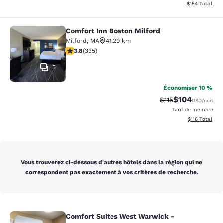
Afficher les dé
$154
Total
Comfort Inn Boston Milford
Comfort Inn Boston Milford
Milford
,
MA
41.29 km
3.83 étoiles. Bien. 335 commentaires
3.8
(
335
)
5
Économiser 10 %
$104
Tarif barré :
Tarif réduit :
$115
USD
/nuit
Tarif de membre
Afficher les d
$116
Total
Vous trouverez ci-dessous d'autres hôtels dans la région qui ne
correspondent pas exactement à vos critères de recherche.
Comfort Suites West Warwick -
Comfort Suites West Warwick - Pro