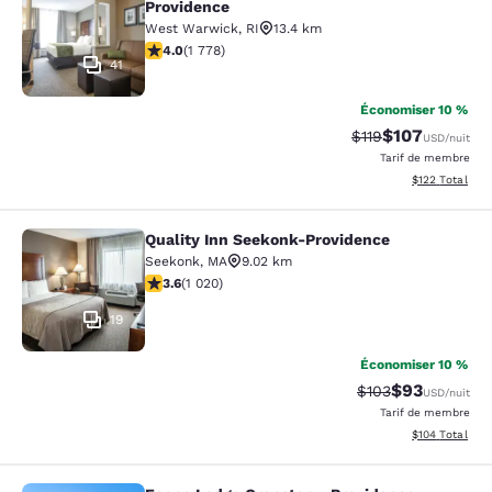
Providence
West Warwick
,
RI
13.4 km
3.97 étoiles. Bien. 1778 commentaires
4.0
(
1 778
)
41
Économiser 10 %
$107
Tarif barré :
Tarif réduit :
$119
USD
/nuit
Tarif de membre
Afficher les dé
$122
Total
Quality Inn Seekonk-Providence
Quality Inn Seekonk-Providence
Seekonk
,
MA
9.02 km
3.56 étoiles. Bien. 1020 commentaires
3.6
(
1 020
)
19
Économiser 10 %
$93
Tarif barré :
Tarif réduit :
$103
USD
/nuit
Tarif de membre
Afficher les dé
$104
Total