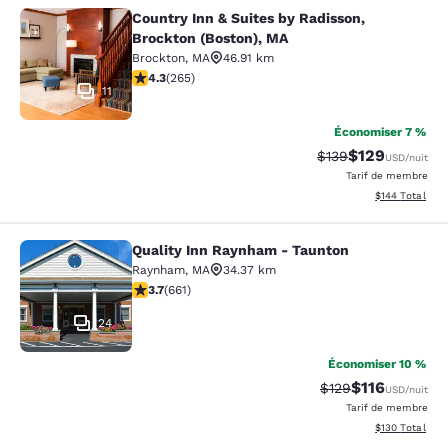
Country Inn & Suites by Radisson,
Country Inn & Suites by Radisson, B
Brockton (Boston), MA
Brockton
,
MA
46.91 km
4.29 étoiles. Excellent. 265 commentaires
4.3
(
265
)
11
Économiser 7 %
$129
Tarif barré :
Tarif réduit :
$139
USD
/nuit
Tarif de membre
Afficher les dé
$144
Total
Quality Inn Raynham - Taunton
Quality Inn Raynham - Taunton
Raynham
,
MA
34.37 km
3.66 étoiles. Bien. 661 commentaires
3.7
(
661
)
24
Économiser 10 %
$116
Tarif barré :
Tarif réduit :
$129
USD
/nuit
Tarif de membre
Afficher les dé
$130
Total