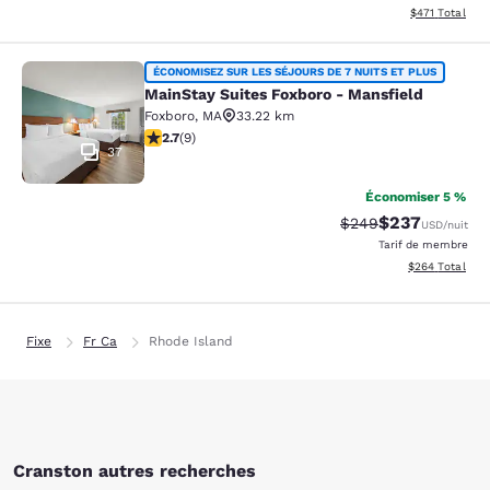
Afficher les dé
$471
Total
MainStay Suites Foxboro - Mansfiel
ÉCONOMISEZ SUR LES SÉJOURS DE 7 NUITS ET PLUS
MainStay Suites Foxboro - Mansfield
Foxboro
,
MA
33.22 km
2.67 étoiles. Moyen. 9 commentaires
2.7
(
9
)
37
Économiser 5 %
$237
Tarif barré :
Tarif réduit :
$249
USD
/nuit
Tarif de membre
Afficher les dé
$264
Total
Fixe
Fr Ca
Rhode Island
Cranston autres recherches