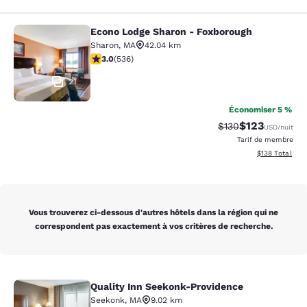
Econo Lodge Sharon - Foxborough
Econo Lodge Sharon - Foxborough
Sharon
,
MA
42.04 km
3.01 étoiles. Moyen. 536 commentaires
3.0
(
536
)
21
Économiser 5 %
$123
Tarif barré :
Tarif réduit :
$130
USD
/nuit
Tarif de membre
Afficher les dé
$138
Total
Vous trouverez ci-dessous d'autres hôtels dans la région qui ne
correspondent pas exactement à vos critères de recherche.
Quality Inn Seekonk-Providence
Quality Inn Seekonk-Providence
Seekonk
,
MA
9.02 km