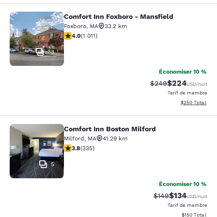
Comfort Inn Foxboro - Mansfield
Comfort Inn Foxboro - Mansfield
Foxboro
,
MA
33.2 km
3.99 étoiles. Bien. 1011 commentaires
4.0
(
1 011
)
38
Économiser 10 %
$224
Tarif barré :
Tarif réduit :
$249
USD
/nuit
Tarif de membre
Afficher les dé
$250
Total
Comfort Inn Boston Milford
Comfort Inn Boston Milford
Milford
,
MA
41.29 km
3.83 étoiles. Bien. 335 commentaires
3.8
(
335
)
5
Économiser 10 %
$134
Tarif barré :
Tarif réduit :
$149
USD
/nuit
Tarif de membre
Afficher les dé
$150
Total