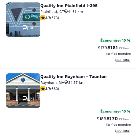
Quality Inn Plainfield I-395
Quality Inn Plainfield I-395
Plainfield
,
CT
41.51 km
3.68 étoiles. Bien. 573 commentaires
3.7
(
573
)
40
Économiser 10 %
$161
Tarif barré :
Tarif réduit :
$179
USD
/nuit
Tarif de membre
Afficher les dé
$185
Total
Quality Inn Raynham - Taunton
Quality Inn Raynham - Taunton
Raynham
,
MA
34.37 km
3.66 étoiles. Bien. 660 commentaires
3.7
(
660
)
24
Économiser 10 %
$170
Tarif barré :
Tarif réduit :
$189
USD
/nuit
Tarif de membre
Afficher les dé
$190
Total