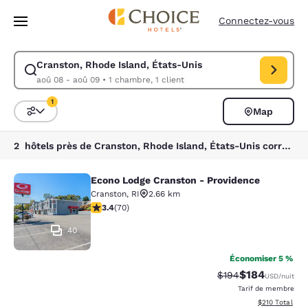
Chargement terminé
Passer à Contenu Principal
Connectez-vous
Cranston, Rhode Island, États-Unis
Modifiez la recherche pour Cranston, Rhode Island, États-Unis. Date d
aoû 08 - aoû 09
•
1 chambre, 1 client
1
Map
Trier et filtrer
1 filtre actuellement sélectionné
2 hôtels près de Cranston, Rhode Island, États-Unis correspondant à vos filtres
Econo Lodge Cranston - Providence
Econo Lodge Cranston - Providence
Cranston
,
RI
2.66 km
3.39 étoiles. Bien. 70 commentaires
3.4
(
70
)
40
Économiser 5 %
$184
Tarif barré :
Tarif réduit :
$194
USD
/nuit
Tarif de membre
Afficher les dé
$210
Total