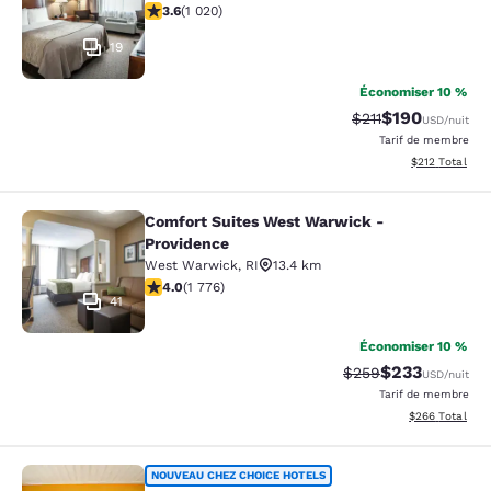
3.56 étoiles. Bien. 1020 commentaires
3.6
(
1 020
)
19
Économiser 10 %
$190
Tarif barré :
Tarif réduit :
$211
USD
/nuit
Tarif de membre
Afficher les dé
$212
Total
Comfort Suites West Warwick -
Comfort Suites West Warwick - Pro
Providence
West Warwick
,
RI
13.4 km
3.97 étoiles. Bien. 1776 commentaires
4.0
(
1 776
)
41
Économiser 10 %
$233
Tarif barré :
Tarif réduit :
$259
USD
/nuit
Tarif de membre
Afficher les dé
$266
Total
Rodeway Inn
NOUVEAU CHEZ CHOICE HOTELS