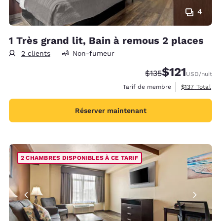
4
1 Très grand lit, Bain à remous 2 places
2 clients
Non-fumeur
$121
Tarif barré :
Tarif réduit :
$135
USD
/nuit
Afficher les d
Tarif de membre
$137
Total
Réserver maintenant
2 CHAMBRES DISPONIBLES À CE TARIF