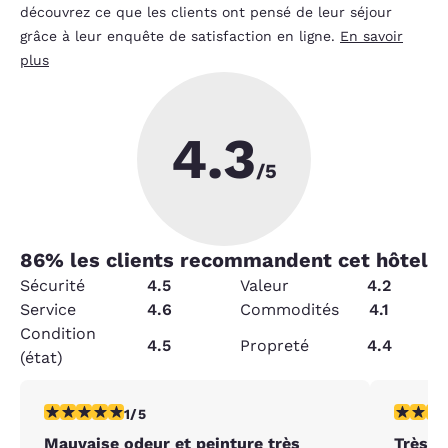
découvrez ce que les clients ont pensé de leur séjour
grâce à leur enquête de satisfaction en ligne.
En savoir
plus
4.3
/5
86
% les clients recommandent cet hôtel
Sécurité
4.5
Valeur
4.2
Service
4.6
Commodités
4.1
Condition
4.5
Propreté
4.4
(état)
1 étoile. Moyen. 1 commentaire
5 étoiles
1/5
Mauvaise odeur et peinture très
Très p