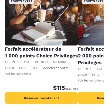
POINTS EXTRA
POINTS EXTRA
Forfait accélérateur de
Forfait accé
1 000 points Choice Privileges
2 000 points
Privileges
OFFRE SPÉCIALE POUR LES MEMBRES
CHOICE PRIVILEGES – Accélérez votre
OFFRE SPÉCIALE
progression vers des récompenses en
Voir les conditions
CHOICE PRIVILEGE
recevant 1 000 points supplémentaires par
progression vers 
Voir les conditions
nuit.
$115
recevant 2 000 po
USD
/nuit
par nuit.
Réserver maintenant
Réserv