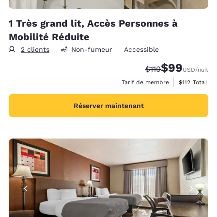
1 Très grand lit, Accès Personnes à
Mobilité Réduite
2 clients
Non-fumeur
Accessible
$99
Tarif barré :
Tarif réduit :
$110
USD
/nuit
Afficher les 
Tarif de membre
$112
Total
Réserver maintenant