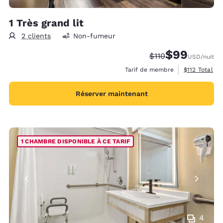
1 Très grand lit
2 clients
Non-fumeur
$99
Tarif barré :
Tarif réduit :
$110
USD
/nuit
Afficher les 
Tarif de membre
$112
Total
Réserver maintenant
1 CHAMBRE DISPONIBLE À CE TARIF
4