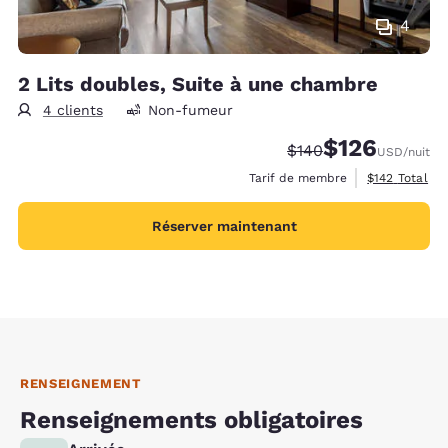
4
2 Lits doubles, Suite à une chambre
4 clients
Non-fumeur
$126
Tarif barré :
Tarif réduit :
$140
USD
/nuit
Afficher les d
Tarif de membre
$142
Total
Réserver maintenant
RENSEIGNEMENT
Renseignements obligatoires