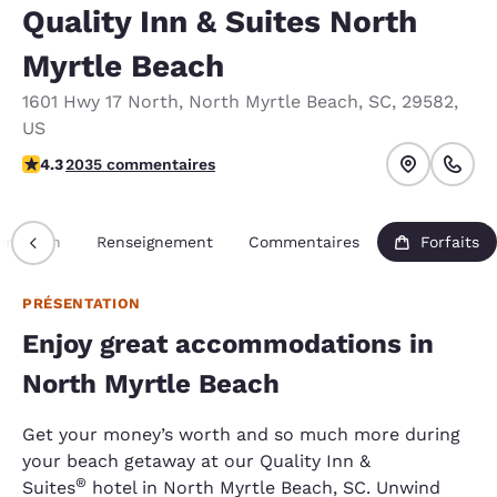
Quality Inn & Suites North
Myrtle Beach
1601 Hwy 17 North
,
North Myrtle Beach
,
SC
,
29582
,
US
4.26 étoiles. Excellent.
4.3
2035 commentaires
entation
Renseignement
Commentaires
Forfaits
PRÉSENTATION
Enjoy great accommodations in
North Myrtle Beach
Get your money’s worth and so much more during
your beach getaway at our Quality Inn &
®
Suites
hotel in North Myrtle Beach, SC. Unwind