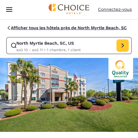
Chargement terminé
Passer à Contenu Principal
Connectez-vous
Afficher tous les hôtels près de North Myrtle Beach, SC
North Myrtle Beach, SC, US
Modifiez la recherche pour North Myrtle Beach, SC, US. Date d’arrivée 
aoû 10 - aoû 11
•
1 chambre, 1 client