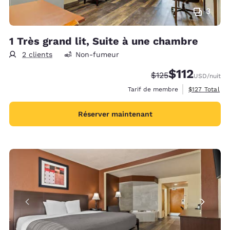
3
1 Très grand lit, Suite à une chambre
2 clients
Non-fumeur
$112
Tarif barré :
Tarif réduit :
$125
USD
/nuit
Afficher les d
Tarif de membre
$127
Total
Réserver maintenant