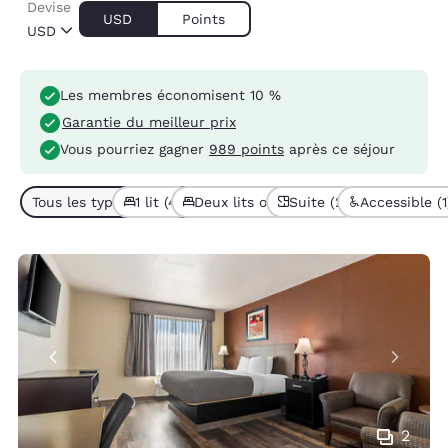
Devise
USD
Points
USD
Les membres économisent 10 %
Garantie du meilleur prix
Vous pourriez gagner
989 points
après ce séjour
Tous les types de chambres (6)
1 lit (4)
Deux lits ou plus (2)
Suite (2)
Accessible (1
2