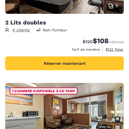
5
2 Lits doubles
4 clients
Non-fumeur
$108
Tarif barré :
Tarif réduit :
$120
USD
/nuit
Afficher les d
Tarif de membre
$122
Total
Réserver maintenant
1 CHAMBRE DISPONIBLE À CE TARIF