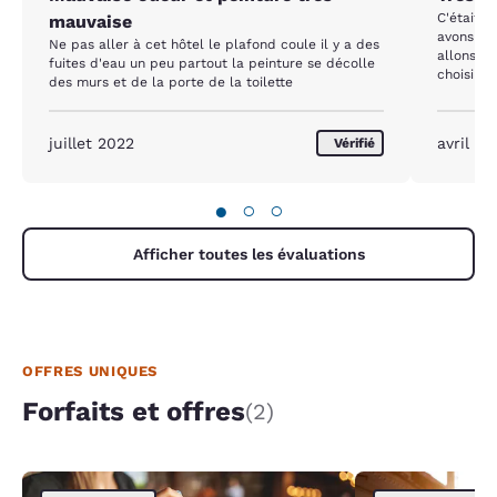
C'était l
mauvaise
avons trè
Ne pas aller à cet hôtel le plafond coule il y a des
allons re
fuites d'eau un peu partout la peinture se décolle
choisir 
des murs et de la porte de la toilette
service.
juillet 2022
avril 20
Vérifié
●
○
○
Afficher toutes les évaluations
OFFRES UNIQUES
Forfaits et offres
(2)