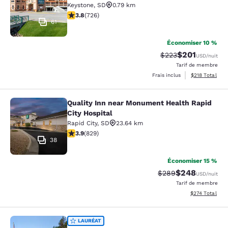
Keystone
,
SD
0.79 km
3.75 étoiles. Bien. 726 commentaires
3.8
(
726
)
61
Économiser 10 %
$201
Tarif barré :
Tarif réduit :
$223
USD
/nuit
Tarif de membre
Afficher les dé
Frais inclus
$218
Total
Quality Inn near Monument Health Rapid
Quality Inn near Monument Health R
City Hospital
Rapid City
,
SD
23.64 km
3.92 étoiles. Bien. 829 commentaires
3.9
(
829
)
38
Économiser 15 %
$248
Tarif barré :
Tarif réduit :
$289
USD
/nuit
Tarif de membre
Afficher les dé
$274
Total
Comfort Inn & Suites Mt. Rushmore
LAURÉAT