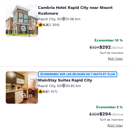
Cambria Hotel Rapid City near Mount
Cambria Hotel Rapid City near Mou
Rushmore
Rapid City
,
SD
31.06 km
4.19 étoiles. Très bon. 2354 commentaires
4.2
(
2 354
)
26
Économiser 10 %
$292
Tarif barré :
Tarif réduit :
$324
USD
/nuit
Tarif de membre
Afficher les dé
$321
Total
MainStay Suites Rapid City
ÉCONOMISEZ SUR LES SÉJOURS DE 7 NUITS ET PLUS
MainStay Suites Rapid City
Rapid City
,
SD
30.93 km
4.12 étoiles. Très bon. 1417 commentaires
4.1
(
1 417
)
29
Économiser 5 %
$294
Tarif barré :
Tarif réduit :
$309
USD
/nuit
Tarif de membre
Afficher les dé
$322
Total