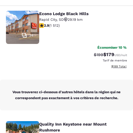
Econo Lodge Black Hills
Econo Lodge Black Hills
Rapid City
,
SD
29.19 km
2.92 étoiles. Moyen. 1512 commentaires
2.9
(
1 512
)
34
Économiser 10 %
$179
Tarif barré :
Tarif réduit :
$199
USD
/nuit
Tarif de membre
Afficher les dé
$199
Total
Vous trouverez ci-dessous d'autres hôtels dans la région qui ne
correspondent pas exactement à vos critères de recherche.
Quality Inn Keystone near Mount
Quality Inn Keystone near Mount R
Rushmore