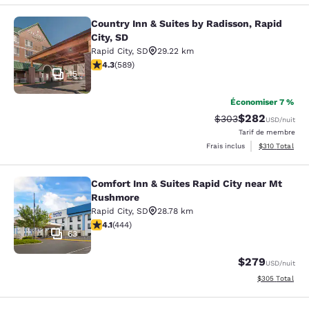
Country Inn & Suites by Radisson, Rapid
Country Inn & Suites by Radisson, Ra
City, SD
Rapid City
,
SD
29.22 km
4.33 étoiles. Excellent. 589 commentaires
4.3
(
589
)
15
Économiser 7 %
$282
Tarif barré :
Tarif réduit :
$303
USD
/nuit
Tarif de membre
Afficher les dé
Frais inclus
$310
Total
Comfort Inn & Suites Rapid City near Mt
Comfort Inn & Suites Rapid City ne
Rushmore
Rapid City
,
SD
28.78 km
4.14 étoiles. Très bon. 444 commentaires
4.1
(
444
)
63
$279
USD
/nuit
Afficher les dé
$305
Total