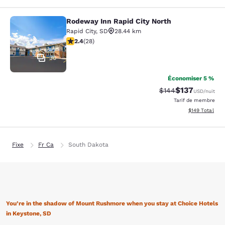
Rodeway Inn Rapid City North
Rodeway Inn Rapid City North
Rapid City
,
SD
28.44 km
2.43 étoiles. Moyen. 28 commentaires
2.4
(
28
)
30
Économiser 5 %
$137
Tarif barré :
Tarif réduit :
$144
USD
/nuit
Tarif de membre
Afficher les dé
$149
Total
Fixe
Fr Ca
South Dakota
You’re in the shadow of Mount Rushmore when you stay at Choice Hotels
in Keystone, SD