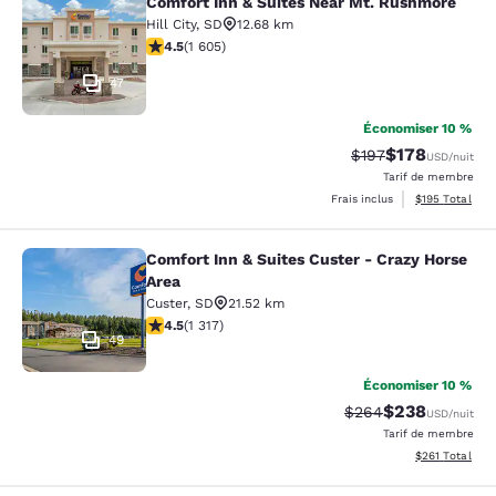
Comfort Inn & Suites Near Mt. Rushmore
Comfort Inn & Suites Near Mt. Rus
Hill City
,
SD
12.68 km
4.54 étoiles. Excellent. 1605 commentaires
4.5
(
1 605
)
47
Économiser 10 %
$178
Tarif barré :
Tarif réduit :
$197
USD
/nuit
Tarif de membre
Afficher les dé
Frais inclus
$195
Total
Comfort Inn & Suites Custer - Crazy Horse
Comfort Inn & Suites Custer - Crazy
Area
Custer
,
SD
21.52 km
4.49 étoiles. Excellent. 1317 commentaires
4.5
(
1 317
)
49
Économiser 10 %
$238
Tarif barré :
Tarif réduit :
$264
USD
/nuit
Tarif de membre
Afficher les dé
$261
Total