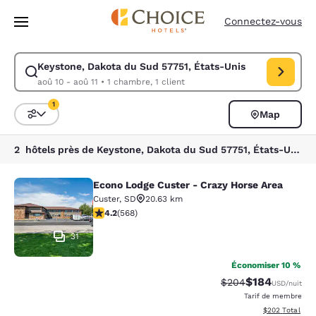
Chargement terminé
Passer à Contenu Principal
Connectez-vous
Keystone, Dakota du Sud 57751, États-Unis
Modifiez la recherche pour Keystone, Dakota du Sud 57751, États-Unis.
aoû 10 - aoû 11
•
1 chambre, 1 client
1
Map
Trier et filtrer
1 filtre actuellement sélectionné
2 hôtels près de Keystone, Dakota du Sud 57751, États-Unis correspondant à vos filtres
Econo Lodge Custer - Crazy Horse Area
Econo Lodge Custer - Crazy Horse A
Custer
,
SD
20.63 km
4.24 étoiles. Excellent. 568 commentaires
4.2
(
568
)
31
Économiser 10 %
$184
Tarif barré :
Tarif réduit :
$204
USD
/nuit
Tarif de membre
Afficher les dé
$202
Total