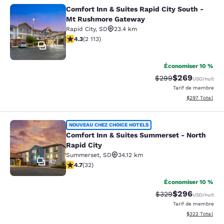
Comfort Inn & Suites Rapid City South -
Comfort Inn & Suites Rapid City S
Mt Rushmore Gateway
Rapid City
,
SD
23.4 km
4.34 étoiles. Excellent. 2113 commentaires
4.3
(
2 113
)
41
Économiser 10 %
$269
Tarif barré :
Tarif réduit :
$299
USD
/nuit
Tarif de membre
Afficher les dé
$297
Total
Comfort Inn & Suites Summerset - N
NOUVEAU CHEZ CHOICE HOTELS
Comfort Inn & Suites Summerset - North
Rapid City
Summerset
,
SD
34.12 km
42
4.72 étoiles. Exceptionnel. 32 commentaires
4.7
(
32
)
Économiser 10 %
$296
Tarif barré :
Tarif réduit :
$329
USD
/nuit
Tarif de membre
Afficher les dé
$322
Total