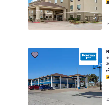
3
I
R
4
3
2
I