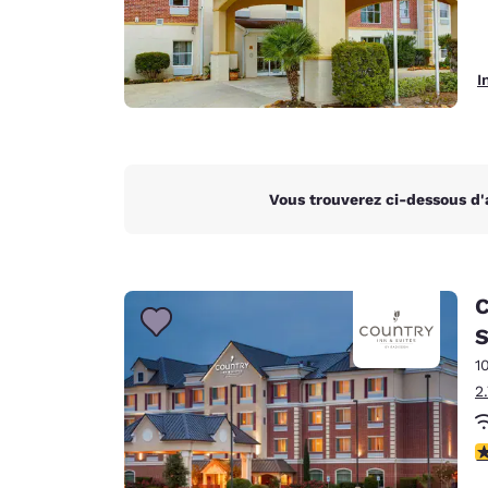
I
Vous trouverez ci-dessous d'
C
S
1
2
3