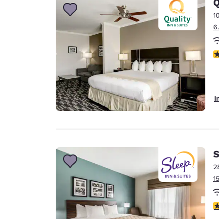
Q
1
6
3
I
S
2
1
4