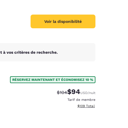
Voir la disponibilité
 à vos critères de recherche.
RÉSERVEZ MAINTENANT ET ÉCONOMISEZ 10 %
$94
Tarif barré :
Tarif réduit :
$104
USD
/nuit
Tarif de membre
Afficher les détails totaux es
$109
Total