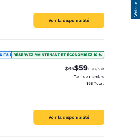
Voir la disponibilité
UITS ET PLUS
RÉSERVEZ MAINTENANT ET ÉCONOMISEZ 10 %
$59
Tarif barré :
Tarif réduit :
$65
USD
/nuit
Tarif de membre
Afficher les détails totaux e
$68
Total
Voir la disponibilité