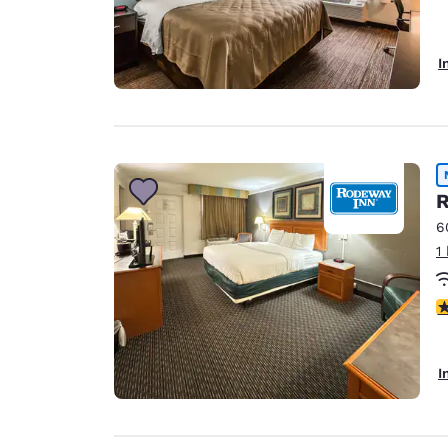
I
R
6
1
2
I