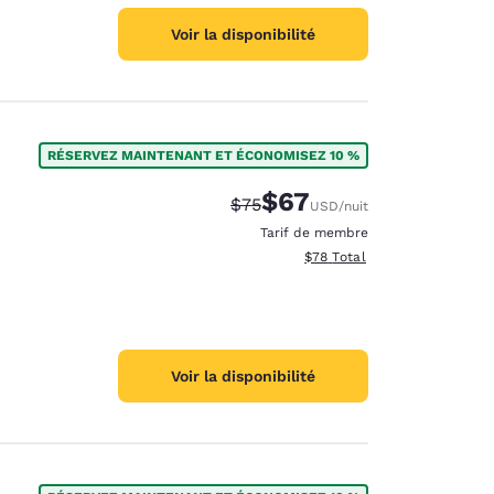
Voir la disponibilité
RÉSERVEZ MAINTENANT ET ÉCONOMISEZ 10 %
$67
Tarif barré :
Tarif réduit :
$75
USD
/nuit
Tarif de membre
Afficher les détails totaux e
$78
Total
Voir la disponibilité