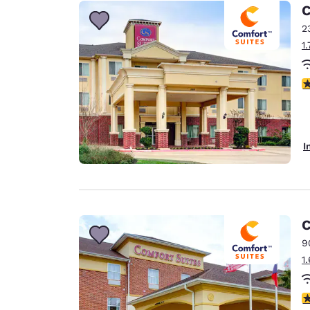
Canada
C
Français
2
Europe
1
Deutschla
Deutsch
3
Spain
English
I
Ireland
English
United Ki
English
C
Asie-Pacifique
9
1
Australia
English
3