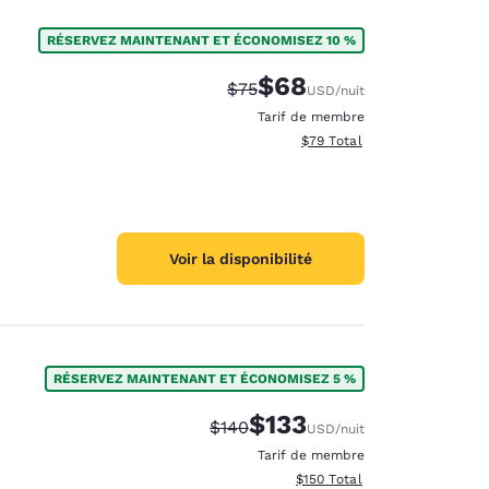
RÉSERVEZ MAINTENANT ET ÉCONOMISEZ 10 %
$68
Tarif barré :
Tarif réduit :
$75
USD
/nuit
Tarif de membre
Afficher les détails totaux e
$79
Total
Voir la disponibilité
RÉSERVEZ MAINTENANT ET ÉCONOMISEZ 5 %
$133
Tarif barré :
Tarif réduit :
$140
USD
/nuit
Tarif de membre
Afficher les détails totaux es
$150
Total