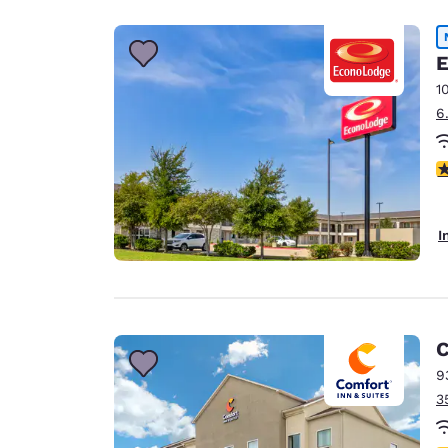
E
1
6
3
I
C
9
3