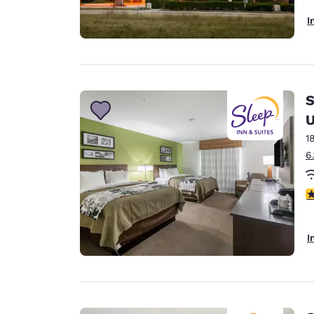
I
S
U
1
6
3
I