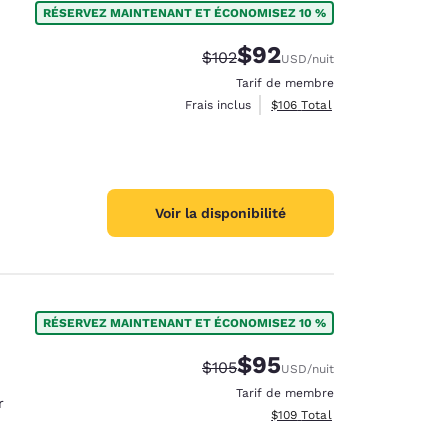
RÉSERVEZ MAINTENANT ET ÉCONOMISEZ 10 %
$92
Tarif barré :
Tarif réduit :
$102
USD
/nuit
Tarif de membre
Afficher les détails totaux es
Frais inclus
$106
Total
Voir la disponibilité
RÉSERVEZ MAINTENANT ET ÉCONOMISEZ 10 %
$95
Tarif barré :
Tarif réduit :
$105
USD
/nuit
d
Tarif de membre
r
Afficher les détails totaux es
$109
Total