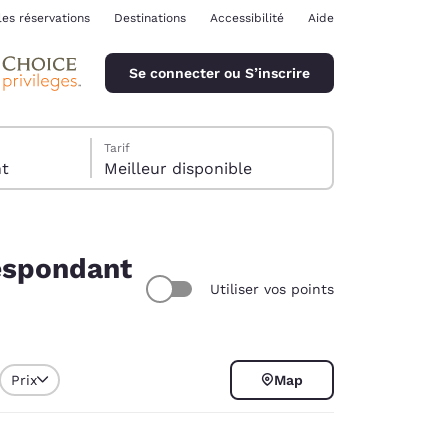
les réservations
Destinations
Accessibilité
Aide
Se connecter ou S’inscrire
Tarif
ent
Meilleur disponible
respondant
Utiliser vos points
ina
Prix
Map