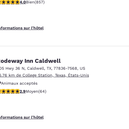
.97 étoiles. Bien. 857 commentaires
4.0
Bien
(857)
Animaux acceptés
nformations sur l’hôtel
odeway Inn Caldwell
05 Hwy 36 N
,
Caldwell
,
TX
,
77836-7568
,
US
6.76 km de College Station, Texas, États-Unis
Animaux acceptés
.92 étoiles. Moyen. 64 commentaires
2.9
Moyen
(64)
nformations sur l’hôtel