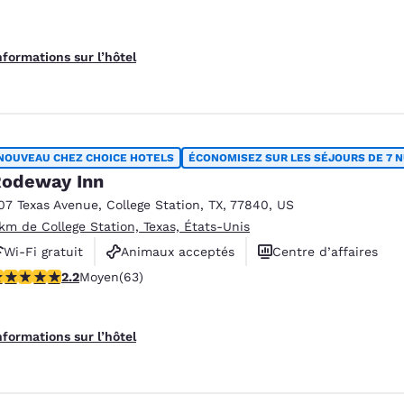
nformations sur l’hôtel
NOUVEAU CHEZ CHOICE HOTELS
ÉCONOMISEZ SUR LES SÉJOURS DE 7 N
odeway Inn
07 Texas Avenue
,
College Station
,
TX
,
77840
,
US
 km de College Station, Texas, États-Unis
Wi-Fi gratuit
Animaux acceptés
Centre d’affaires
.17 étoiles. Moyen. 63 commentaires
2.2
Moyen
(63)
nformations sur l’hôtel