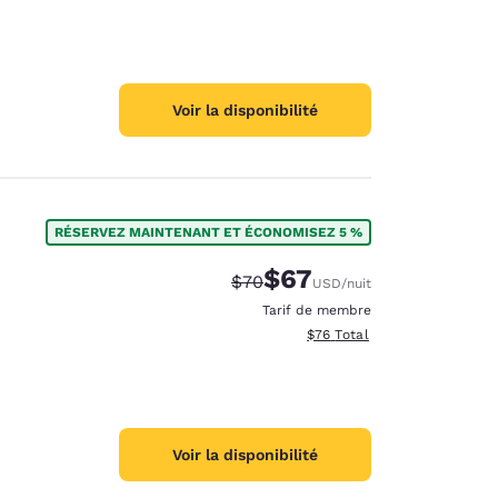
Voir la disponibilité
RÉSERVEZ MAINTENANT ET ÉCONOMISEZ 5 %
$67
Tarif barré :
Tarif réduit :
$70
USD
/nuit
Tarif de membre
Afficher les détails totaux e
$76
Total
Voir la disponibilité