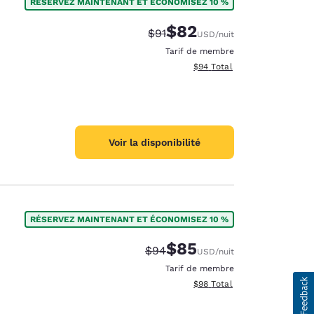
RÉSERVEZ MAINTENANT ET ÉCONOMISEZ 10 %
$82
Tarif barré :
Tarif réduit :
$91
USD
/nuit
Tarif de membre
Afficher les détails totaux e
$94
Total
Voir la disponibilité
RÉSERVEZ MAINTENANT ET ÉCONOMISEZ 10 %
$85
Tarif barré :
Tarif réduit :
$94
USD
/nuit
Tarif de membre
Afficher les détails totaux e
$98
Total