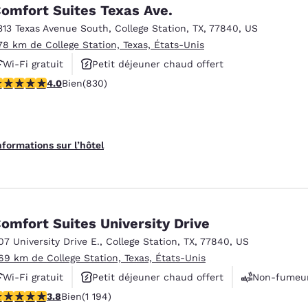
México
Mexico
omfort Suites Texas Ave.
Español
English
313 Texas Avenue South
,
College Station
,
TX
,
77840
,
US
.78 km de College Station, Texas, États-Unis
Wi-Fi gratuit
Petit déjeuner chaud offert
nd
Germany
España
English
Español
.97 étoiles. Bien. 830 commentaires
4.0
Bien
(830)
Piscine extérieure
France
France
Français
English
nformations sur l’hôtel
Italia
Italy
Italiano
English
ngdom
omfort Suites University Drive
07 University Drive E.
,
College Station
,
TX
,
77840
,
US
.69 km de College Station, Texas, États-Unis
India
New Zealan
Wi-Fi gratuit
Petit déjeuner chaud offert
Non-fumeu
English
English
.76 étoiles. Bien. 1194 commentaires
3.8
Bien
(1 194)