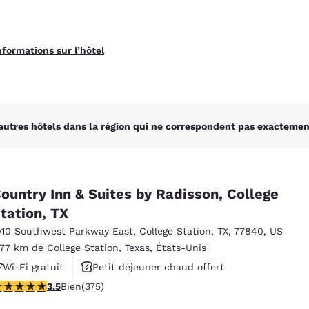
nformations sur l’hôtel
autres hôtels dans la région qui ne correspondent pas exactement
ountry Inn & Suites by Radisson, College
tation, TX
010 Southwest Parkway East
,
College Station
,
TX
,
77840
,
US
.77 km de College Station, Texas, États-Unis
Wi-Fi gratuit
Petit déjeuner chaud offert
.54 étoiles. Bien. 375 commentaires
3.5
Bien
(375)
Piscine extérieure