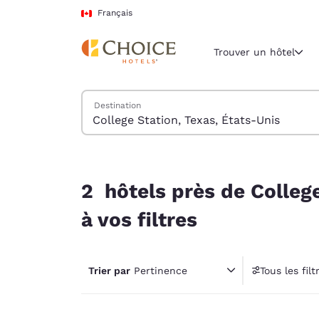
Chargement terminé
Passer à Contenu Principal
Français
Trouver un hôtel
Trouver des hôtels
Destination
Région et empl
Canada
Français
2 hôtels près de College Station, Texas, États-U
Sélectionne
2 hôtels près de Colleg
Amériques
à vos filtres
United Sta
English
Trier par
Pertinence
Tous les filt
América L
1 fil
Português