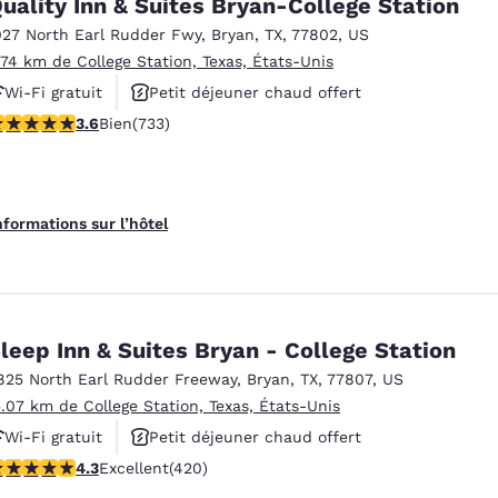
uality Inn & Suites Bryan-College Station
027 North Earl Rudder Fwy
,
Bryan
,
TX
,
77802
,
US
.74 km de College Station, Texas, États-Unis
Wi-Fi gratuit
Petit déjeuner chaud offert
.65 étoiles. Bien. 733 commentaires
3.6
Bien
(733)
Piscine extérieure
nformations sur l’hôtel
leep Inn & Suites Bryan - College Station
825 North Earl Rudder Freeway
,
Bryan
,
TX
,
77807
,
US
5.07 km de College Station, Texas, États-Unis
Wi-Fi gratuit
Petit déjeuner chaud offert
.26 étoiles. Excellent. 420 commentaires
4.3
Excellent
(420)
Piscine extérieure