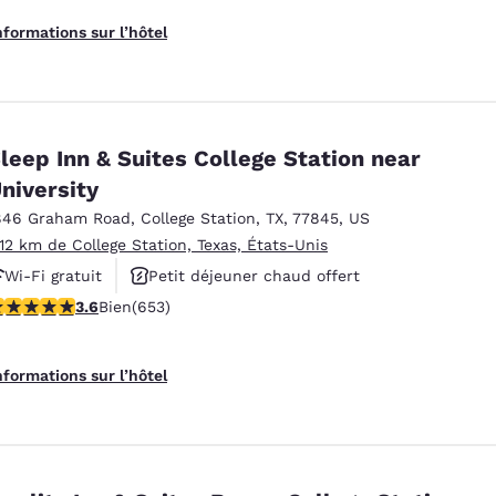
nformations sur l’hôtel
leep Inn & Suites College Station near
niversity
846 Graham Road
,
College Station
,
TX
,
77845
,
US
.12 km de College Station, Texas, États-Unis
Wi-Fi gratuit
Petit déjeuner chaud offert
.64 étoiles. Bien. 653 commentaires
3.6
Bien
(653)
Piscine extérieure
nformations sur l’hôtel