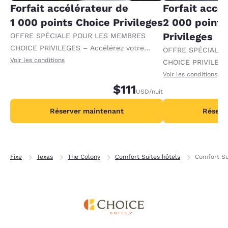
Forfait accélérateur de
Forfait accé
1 000 points Choice Privileges
2 000 points
Privileges
OFFRE SPÉCIALE POUR LES MEMBRES
CHOICE PRIVILEGES – Accélérez votre
OFFRE SPÉCIALE
progression vers des récompenses en
Voir les conditions
CHOICE PRIVILEGE
recevant 1 000 points supplémentaires par
progression vers 
Voir les conditions
nuit.
$111
recevant 2 000 po
USD
/nuit
par nuit.
Réserver maintenant
Réserv
Fixe
Texas
The Colony
Comfort Suites hôtels
Comfort Su