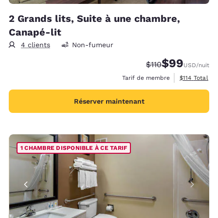
2 Grands lits, Suite à une chambre,
Canapé-lit
4 clients
Non-fumeur
$99
Tarif barré :
Tarif réduit :
$110
USD
/nuit
Afficher les 
Tarif de membre
$114
Total
Réserver maintenant
1 CHAMBRE DISPONIBLE À CE TARIF