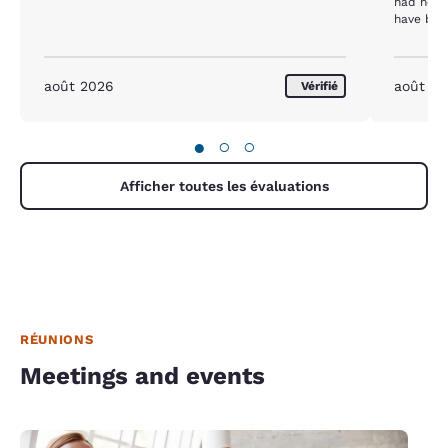
had none
have bee
would ex
Dallas, 
taken fr
août 2026
août 2
Vérifié
●
○
○
Afficher toutes les évaluations
RÉUNIONS
Meetings and events