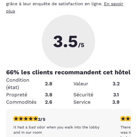
grâce à leur enquête de satisfaction en ligne.
En savoir
plus
3.5
/5
66
% les clients recommandent cet hôtel
Condition
2.8
Valeur
3.2
(état)
Propreté
3.8
Sécurité
3.1
Commodités
2.6
Service
3.9
2 étoiles. Moyen. 1 commentaire
4 étoiles
2/5
It had a bad odor when you walk into the lobby
There wa
and in our room
was missi