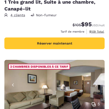
1 Très grand lit, Suite à une chambre,
Canapé-lit
4 clients
Non-fumeur
$95
Tarif barré :
Tarif réduit :
$105
USD
/nuit
Afficher les d
Tarif de membre
$109
Total
Réserver maintenant
2 CHAMBRES DISPONIBLES À CE TARIF
5