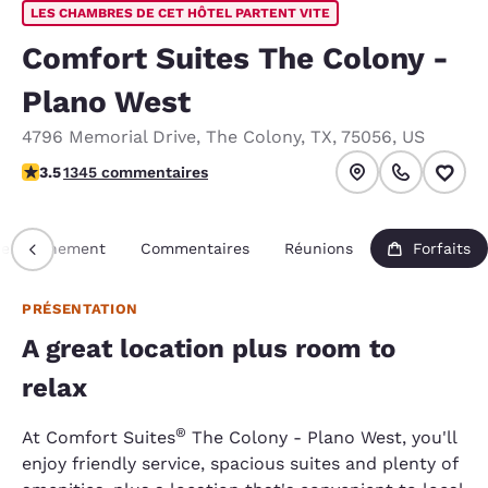
LES CHAMBRES DE CET HÔTEL PARTENT VITE
Comfort Suites The Colony -
Plano West
4796 Memorial Drive
,
The Colony
,
TX
,
75056
,
US
3.52 étoiles. Bien.
3.5
1345 commentaires
Renseignement
Commentaires
Réunions
Forfaits
PRÉSENTATION
A great location plus room to
relax
®
At Comfort Suites
The Colony - Plano West, you'll
enjoy friendly service, spacious suites and plenty of