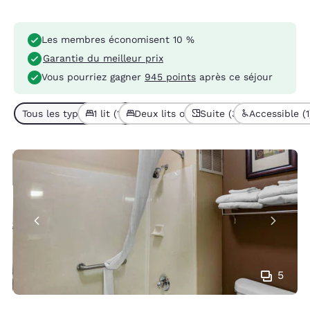
Les membres économisent 10 %
Garantie du meilleur prix
Vous pourriez gagner
945 points
après ce séjour
Tous les types de chambres (3)
1 lit (1)
Deux lits ou plus (2)
Suite (3)
Accessible (1
5