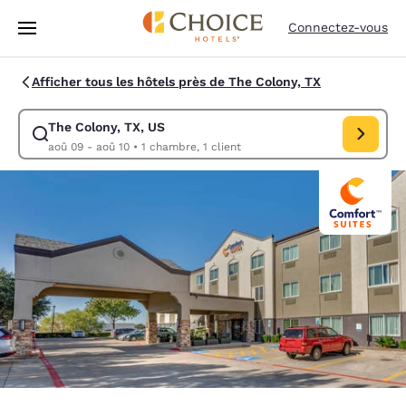
Chargement terminé
Passer à Contenu Principal
Connectez-vous
Afficher tous les hôtels près de The Colony, TX
The Colony, TX, US
Modifiez la recherche pour The Colony, TX, US. Date d’arrivée aoû 09, 
aoû 09 - aoû 10
•
1 chambre, 1 client