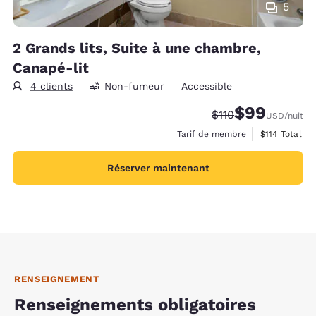
5
2 Grands lits, Suite à une chambre,
Canapé-lit
4 clients
Non-fumeur
Accessible
$99
Tarif barré :
Tarif réduit :
$110
USD
/nuit
Afficher les 
Tarif de membre
$114
Total
Réserver maintenant
RENSEIGNEMENT
Renseignements obligatoires