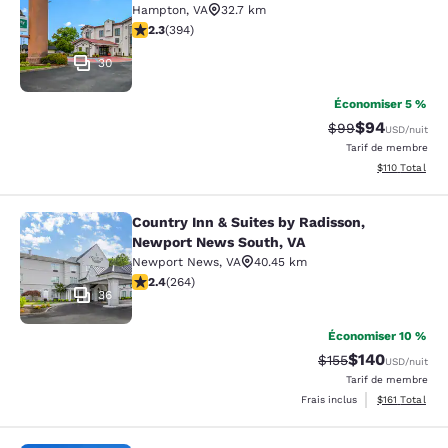
Hampton
,
VA
32.7 km
2.28 étoiles. Moyen. 394 commentaires
2.3
(
394
)
30
Économiser 5 %
$94
Tarif barré :
Tarif réduit :
$99
USD
/nuit
Tarif de membre
Afficher les d
$110
Total
Country Inn & Suites by Radisson,
Country Inn & Suites by Radisson, 
Newport News South, VA
Newport News
,
VA
40.45 km
2.38 étoiles. Moyen. 264 commentaires
2.4
(
264
)
36
Économiser 10 %
$140
Tarif barré :
Tarif réduit :
$155
USD
/nuit
Tarif de membre
Afficher les d
Frais inclus
$161
Total