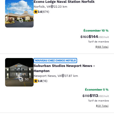
Econo Lodge Naval Station Norfolk
Econo Lodge Naval Station Norfolk
Norfolk
,
VA
22.23 km
2.61 étoiles. Moyen. 674 commentaires
2.6
(
674
)
32
Économiser 10 %
$144
Tarif barré :
Tarif réduit :
$160
USD
/nuit
Tarif de membre
Afficher les dé
$169
Total
Suburban Studios Newport News -
NOUVEAU CHEZ CHOICE HOTELS
Suburban Studios Newport News -
Hampton
Newport News
,
VA
37.87 km
50
2.75 étoiles. Moyen. 16 commentaires
2.8
(
16
)
Économiser 5 %
$113
Tarif barré :
Tarif réduit :
$119
USD
/nuit
Tarif de membre
Afficher les d
$131
Total