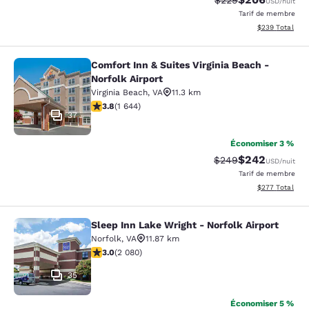
$229
USD
/nuit
Tarif de membre
Afficher les dé
$239
Total
Comfort Inn & Suites Virginia Beach -
Comfort Inn & Suites Virginia Beach 
Norfolk Airport
Virginia Beach
,
VA
11.3 km
3.79 étoiles. Bien. 1644 commentaires
3.8
(
1 644
)
37
Économiser 3 %
$242
Tarif barré :
Tarif réduit :
$249
USD
/nuit
Tarif de membre
Afficher les dé
$277
Total
Sleep Inn Lake Wright - Norfolk Airport
Sleep Inn Lake Wright - Norfolk Airp
Norfolk
,
VA
11.87 km
3.03 étoiles. Moyen. 2080 commentaires
3.0
(
2 080
)
35
Économiser 5 %