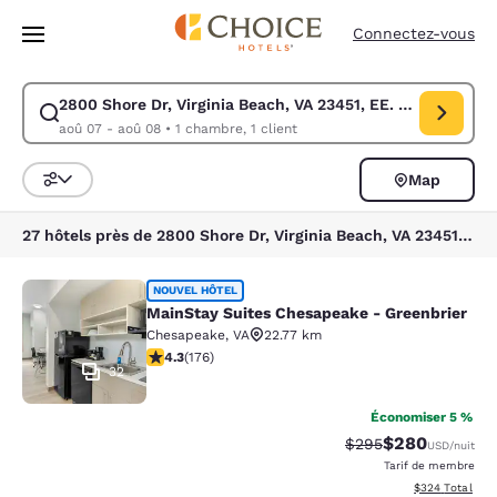
Chargement terminé
Passer à Contenu Principal
Connectez-vous
2800 Shore Dr, Virginia Beach, VA 23451, EE. UU.
Modifiez la recherche pour 2800 Shore Dr, Virginia Beach, VA 23451, EE
aoû 07 - aoû 08
•
1 chambre, 1 client
Map
Trier et filtrer
27 hôtels près de 2800 Shore Dr, Virginia Beach, VA 23451, EE. UU.
MainStay Suites Chesapeake - Gree
NOUVEL HÔTEL
MainStay Suites Chesapeake - Greenbrier
Chesapeake
,
VA
22.77 km
4.35 étoiles. Excellent. 176 commentaires
4.3
(
176
)
32
Économiser 5 %
$280
Tarif barré :
Tarif réduit :
$295
USD
/nuit
Tarif de membre
Afficher les dé
$324
Total