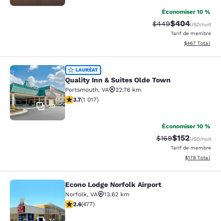
Économiser 10 %
$404
Tarif barré :
Tarif réduit :
$449
USD
/nuit
Tarif de membre
Afficher les dé
$467
Total
Quality Inn & Suites Olde Town
LAURÉAT
Quality Inn & Suites Olde Town
Portsmouth
,
VA
22.76 km
3.73 étoiles. Bien. 1017 commentaires
3.7
(
1 017
)
39
Économiser 10 %
$152
Tarif barré :
Tarif réduit :
$169
USD
/nuit
Tarif de membre
Afficher les dé
$178
Total
Econo Lodge Norfolk Airport
Econo Lodge Norfolk Airport
Norfolk
,
VA
13.62 km
2.61 étoiles. Moyen. 477 commentaires
2.6
(
477
)
14