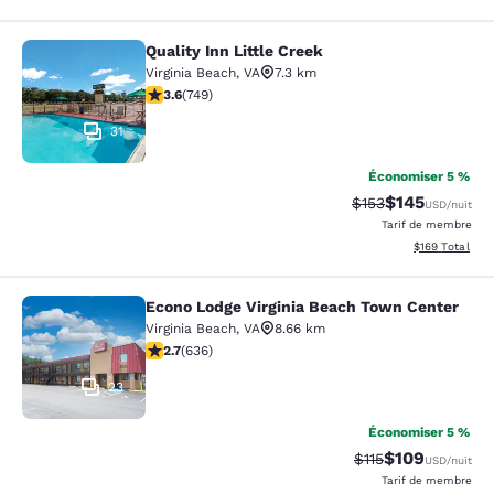
Quality Inn Little Creek
Quality Inn Little Creek
Virginia Beach
,
VA
7.3 km
3.58 étoiles. Bien. 749 commentaires
3.6
(
749
)
31
Économiser 5 %
$145
Tarif barré :
Tarif réduit :
$153
USD
/nuit
Tarif de membre
Afficher les dé
$169
Total
Econo Lodge Virginia Beach Town Center
Econo Lodge Virginia Beach Town C
Virginia Beach
,
VA
8.66 km
2.71 étoiles. Moyen. 636 commentaires
2.7
(
636
)
23
Économiser 5 %
$109
Tarif barré :
Tarif réduit :
$115
USD
/nuit
Tarif de membre