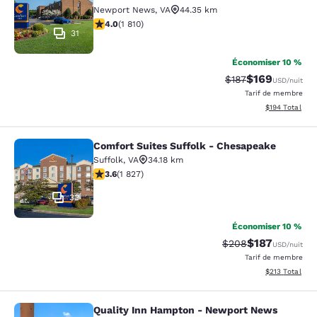
Newport News
,
VA
44.35 km
4.03 étoiles. Très bon. 1810 commentaires
4.0
(
1 810
)
31
Économiser 10 %
$169
Tarif barré :
Tarif réduit :
$187
USD
/nuit
Tarif de membre
Afficher les dé
$194
Total
Comfort Suites Suffolk - Chesapeake
Comfort Suites Suffolk - Chesapea
Suffolk
,
VA
34.18 km
3.59 étoiles. Bien. 1827 commentaires
3.6
(
1 827
)
33
Économiser 10 %
$187
Tarif barré :
Tarif réduit :
$208
USD
/nuit
Tarif de membre
Afficher les dé
$213
Total
Quality Inn Hampton - Newport News
Quality Inn Hampton - Newport Ne