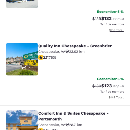
Économiser 5 %
$132
Tarif barré :
Tarif réduit :
$139
USD
/nuit
Tarif de membre
Afficher les dé
$155
Total
Quality Inn Chesapeake - Greenbrier
Quality Inn Chesapeake - Greenbrie
Chesapeake
,
VA
23.02 km
2.66 étoiles. Moyen. 760 commentaires
2.7
(
760
)
28
Économiser 5 %
$123
Tarif barré :
Tarif réduit :
$130
USD
/nuit
Tarif de membre
Afficher les dé
$143
Total
Comfort Inn & Suites Chesapeake -
Comfort Inn & Suites Chesapeake -
Portsmouth
Chesapeake
,
VA
28.7 km
3.08 étoiles. Moyen. 1479 commentaires