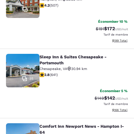
4.19 étoiles. Très bon. 507 commentaires
4.2
(
507
)
31
Économiser 10 %
$172
Tarif barré :
Tarif réduit :
$191
USD
/nuit
Tarif de membre
Afficher les dé
$199
Total
Sleep Inn & Suites Chesapeake -
Sleep Inn & Suites Chesapeake - P
Portsmouth
Chesapeake
,
VA
30.94 km
2.84 étoiles. Moyen. 641 commentaires
2.8
(
641
)
35
Économiser 5 %
$142
Tarif barré :
Tarif réduit :
$149
USD
/nuit
Tarif de membre
Afficher les dé
$166
Total
Comfort Inn Newport News - Hampton I-
Comfort Inn Newport News - Hampt
64