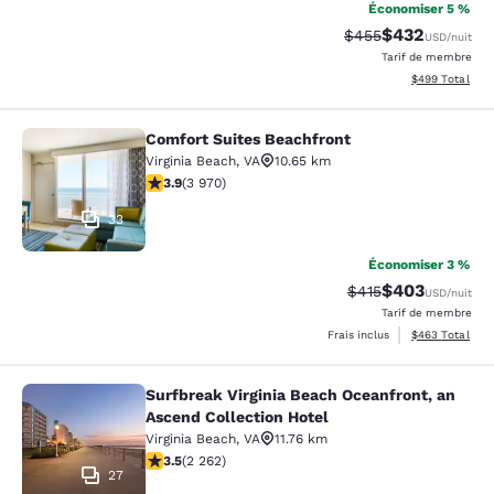
Économiser 5 %
$432
Tarif barré :
Tarif réduit :
$455
USD
/nuit
Tarif de membre
Afficher les dé
$499
Total
Comfort Suites Beachfront
Comfort Suites Beachfront
Virginia Beach
,
VA
10.65 km
3.92 étoiles. Bien. 3970 commentaires
3.9
(
3 970
)
33
Économiser 3 %
$403
Tarif barré :
Tarif réduit :
$415
USD
/nuit
Tarif de membre
Afficher les dé
Frais inclus
$463
Total
Surfbreak Virginia Beach Oceanfront, an
Surfbreak Virginia Beach Oceanfront
Ascend Collection Hotel
Virginia Beach
,
VA
11.76 km
3.53 étoiles. Bien. 2262 commentaires
3.5
(
2 262
)
27