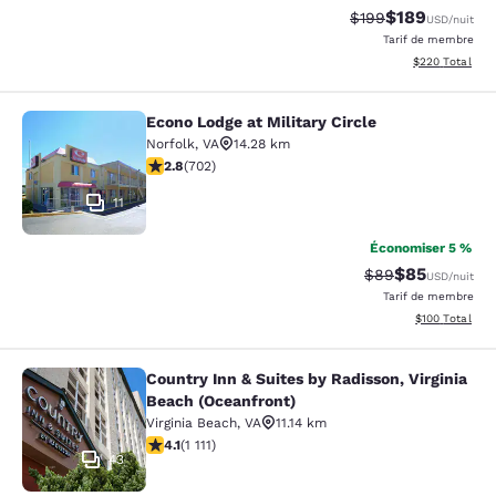
$189
Tarif barré :
Tarif réduit :
$199
USD
/nuit
Tarif de membre
Afficher les dé
$220
Total
Econo Lodge at Military Circle
Econo Lodge at Military Circle
Norfolk
,
VA
14.28 km
2.78 étoiles. Moyen. 702 commentaires
2.8
(
702
)
11
Économiser 5 %
$85
Tarif barré :
Tarif réduit :
$89
USD
/nuit
Tarif de membre
Afficher les dé
$100
Total
Country Inn & Suites by Radisson, Virginia
Country Inn & Suites by Radisson, V
Beach (Oceanfront)
Virginia Beach
,
VA
11.14 km
4.07 étoiles. Très bon. 1111 commentaires
4.1
(
1 111
)
43