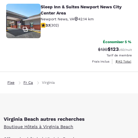
Sleep Inn & Suites Newport News City
Sleep Inn & Suites Newport News Ci
Center Area
Newport News
,
VA
42.14 km
3.07 étoiles. Moyen. 302 commentaires
3.1
(
302
)
36
Économiser 5 %
$123
Tarif barré :
Tarif réduit :
$130
USD
/nuit
Tarif de membre
Afficher les dé
Frais inclus
$142
Total
Fixe
Fr Ca
Virginia
Virginia Beach autres recherches
Boutique Hôtels à Virginia Beach