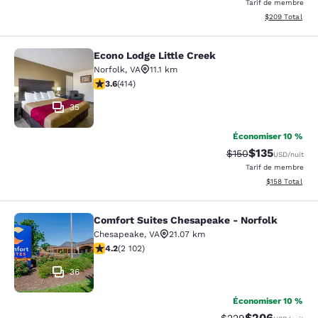
Tarif de membre
Afficher les dé
$209
Total
Econo Lodge Little Creek
Econo Lodge Little Creek
Norfolk
,
VA
11.1 km
3.6 étoiles. Bien. 414 commentaires
3.6
(
414
)
35
Économiser 10 %
$135
Tarif barré :
Tarif réduit :
$150
USD
/nuit
Tarif de membre
Afficher les dé
$158
Total
Comfort Suites Chesapeake - Norfolk
Comfort Suites Chesapeake - Norfo
Chesapeake
,
VA
21.07 km
4.18 étoiles. Très bon. 2102 commentaires
4.2
(
2 102
)
36
Économiser 10 %
$206
Tarif barré :
Tarif réduit :