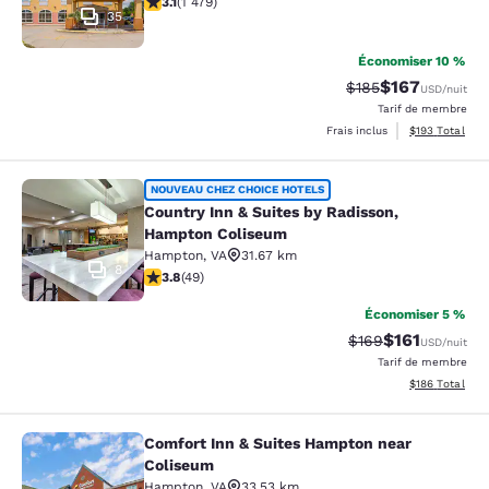
3.1
(
1 479
)
35
Économiser 10 %
$167
Tarif barré :
Tarif réduit :
$185
USD
/nuit
Tarif de membre
Afficher les dé
Frais inclus
$193
Total
Country Inn & Suites by Radisson,
NOUVEAU CHEZ CHOICE HOTELS
Country Inn & Suites by Radisson,
Hampton Coliseum
Hampton
,
VA
31.67 km
8
3.8 étoiles. Bien. 49 commentaires
3.8
(
49
)
Économiser 5 %
$161
Tarif barré :
Tarif réduit :
$169
USD
/nuit
Tarif de membre
Afficher les dé
$186
Total
Comfort Inn & Suites Hampton near
Comfort Inn & Suites Hampton near
Coliseum
Hampton
,
VA
33.53 km