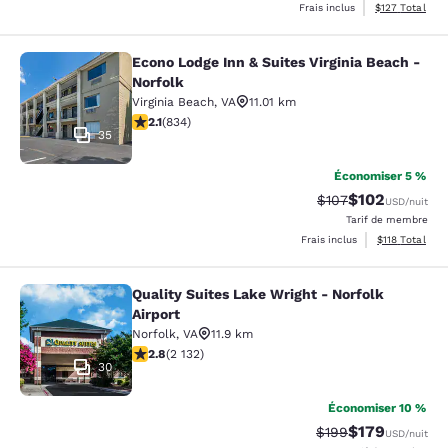
Afficher les dé
Frais inclus
$127
Total
Econo Lodge Inn & Suites Virginia Beach -
Econo Lodge Inn & Suites Virginia B
Norfolk
Virginia Beach
,
VA
11.01 km
2.15 étoiles. Moyen. 834 commentaires
2.1
(
834
)
35
Économiser 5 %
$102
Tarif barré :
Tarif réduit :
$107
USD
/nuit
Tarif de membre
Afficher les d
Frais inclus
$118
Total
Quality Suites Lake Wright - Norfolk
Quality Suites Lake Wright - Norfolk
Airport
Norfolk
,
VA
11.9 km
2.84 étoiles. Moyen. 2132 commentaires
2.8
(
2 132
)
30
Économiser 10 %
$179
Tarif barré :
Tarif réduit :
$199
USD
/nuit