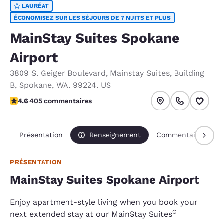
LAURÉAT
ÉCONOMISEZ SUR LES SÉJOURS DE 7 NUITS ET PLUS
MainStay Suites Spokane
Airport
3809 S. Geiger Boulevard
,
Mainstay Suites, Building
B
,
Spokane
,
WA
,
99224
,
US
4.59 étoiles. Excellent.
4.6
405 commentaires
Présentation
Renseignement
Commentaires
PRÉSENTATION
MainStay Suites Spokane Airport
Enjoy apartment-style living when you book your
®
next extended stay at our MainStay Suites