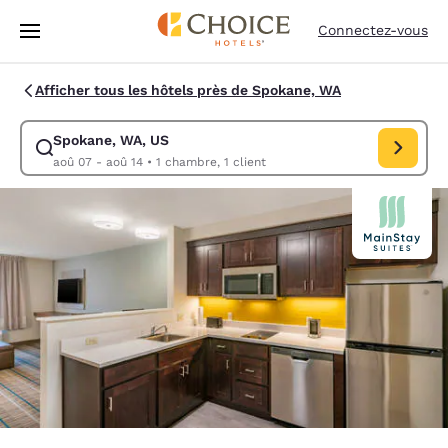
Chargement terminé
Passer à Contenu Principal
Connectez-vous
Afficher tous les hôtels près de Spokane, WA
Spokane, WA, US
Modifiez la recherche pour Spokane, WA, US. Date d’arrivée aoû 07, D
aoû 07 - aoû 14
•
1 chambre, 1 client