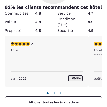
92
% les clients recommandent cet hôtel
Commodités
4.8
Service
4.7
Condition
Valeur
4.8
4.9
(état)
Propreté
4.8
Sécurité
4.9
5 étoiles. Exceptionnel. 1 commentaire
5 étoiles
5/5
Aplus
Location,
was a ve
avril 2025
août 2
Vérifié
●
○
○
Afficher toutes les évaluations