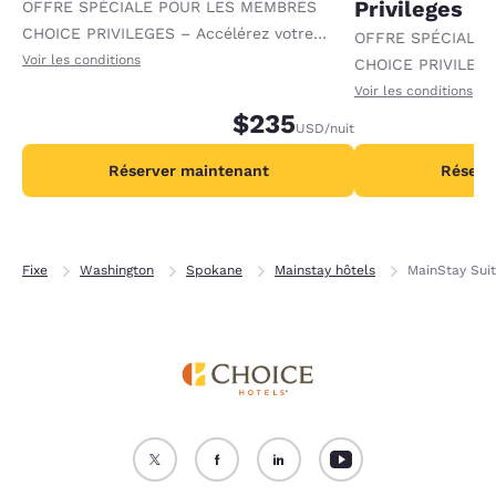
Privileges
OFFRE SPÉCIALE POUR LES MEMBRES
CHOICE PRIVILEGES – Accélérez votre
OFFRE SPÉCIALE
progression vers des récompenses en
Voir les conditions
CHOICE PRIVILEGE
recevant 1 000 points supplémentaires par
progression vers 
Voir les conditions
nuit.
$235
recevant 2 000 po
USD
/nuit
par nuit.
Réserver maintenant
Réserv
Fixe
Washington
Spokane
Mainstay hôtels
MainStay Sui