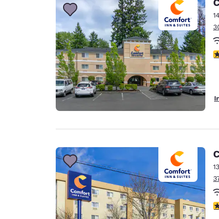
C
1
3
4
I
C
1
3
3