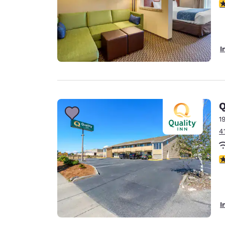
4
I
Q
1
4
3
I