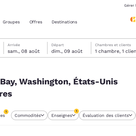
Gérer 
Groupes
Offres
Destinations
samedi 8 août
dimanche 9 août
Date de départ sélectionnée au dimanche 9 août
Date d’arrivée sélectionnée au samedi 8 août
Arrivée
Départ
Chambres et clients
sam., 08 août
dim., 09 août
1 chambre, 1 cli
acement actuels
Unis correspondant à vos filtres
z votre langue préférée
 Bay, Washington, États-Unis
res
tes
Estados Unidos
América Lat
Español
Español
1
1
res
Commodités
Enseignes
Évaluation des clients
atina
Latin America
Canada
tre actuellement sélectionné
English
English
1 filtre actuellement sélectionné