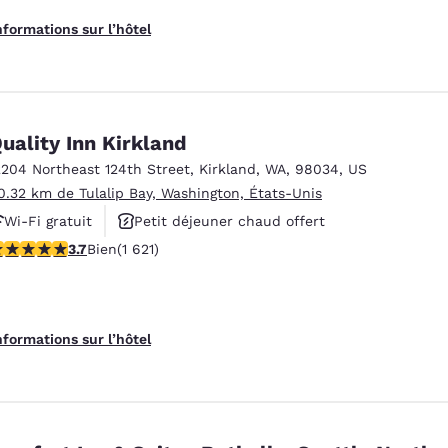
nformations sur l’hôtel
uality Inn Kirkland
2204 Northeast 124th Street
,
Kirkland
,
WA
,
98034
,
US
0.32 km de Tulalip Bay, Washington, États-Unis
Wi-Fi gratuit
Petit déjeuner chaud offert
.69 étoiles. Bien. 1621 commentaires
3.7
Bien
(1 621)
Animaux acceptés
nformations sur l’hôtel