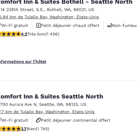
omfort Inn & Suites Bothell - Seattle North
414 228th Street, S.E.
,
Bothell
,
WA
,
98021
,
US
0.94 km de Tulalip Bay, Washington, États-Unis
Wi-Fi gratuit
Petit déjeuner chaud offert
Non-fumeu
.17 étoiles. Très bon. 1456 commentaires
4.2
Très bon
(1 456)
nformations sur l’hôtel
omfort Inn & Suites Seattle North
3700 Aurora Ave N
,
Seattle
,
WA
,
98133
,
US
7.7 km de Tulalip Bay, Washington, États-Unis
Wi-Fi gratuit
Petit déjeuner continental offert
.74 étoiles. Bien. 1745 commentaires
3.7
Bien
(1 745)
Petit déjeuner chaud offert