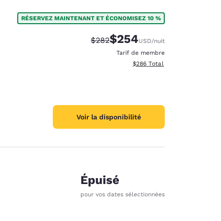
RÉSERVEZ MAINTENANT ET ÉCONOMISEZ 10 %
$254
Tarif barré :
Tarif réduit :
$282
USD
/nuit
Tarif de membre
Afficher les détails totaux est
$286
Total
Voir la disponibilité
Épuisé
pour vos dates sélectionnées