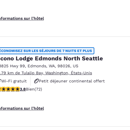
nformations sur l’hôtel
ÉCONOMISEZ SUR LES SÉJOURS DE 7 NUITS ET PLUS
cono Lodge Edmonds North Seattle
3825 Hwy 99
,
Edmonds
,
WA
,
98026
,
US
1.79 km de Tulalip Bay, Washington, États-Unis
Wi-Fi gratuit
Petit déjeuner continental offert
.82 étoiles. Bien. 72 commentaires
3.8
Bien
(72)
Animaux acceptés
nformations sur l’hôtel