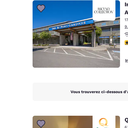
Canada
I
Français
A
Europe
1
9
Deutschla
Deutsch
4
Spain
English
I
Ireland
English
United Ki
English
Vous trouverez ci-dessous d'
Asie-Pacifique
Australia
English
Q
6