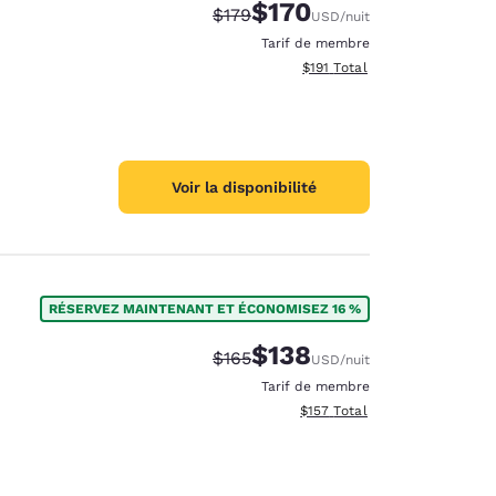
$170
Tarif barré :
Tarif réduit :
$179
USD
/nuit
Tarif de membre
Afficher les détails totaux es
$191
Total
Voir la disponibilité
RÉSERVEZ MAINTENANT ET ÉCONOMISEZ 16 %
$138
Tarif barré :
Tarif réduit :
$165
USD
/nuit
Tarif de membre
Afficher les détails totaux es
$157
Total