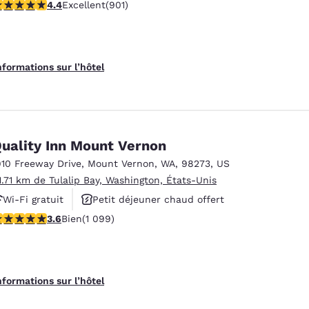
.4 étoiles. Excellent. 901 commentaires
4.4
Excellent
(901)
Animaux acceptés
nformations sur l’hôtel
uality Inn Mount Vernon
910 Freeway Drive
,
Mount Vernon
,
WA
,
98273
,
US
1.71 km de Tulalip Bay, Washington, États-Unis
Wi-Fi gratuit
Petit déjeuner chaud offert
.6 étoiles. Bien. 1099 commentaires
3.6
Bien
(1 099)
Animaux acceptés
nformations sur l’hôtel