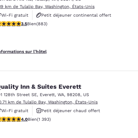
.19 km de Tulalip Bay, Washington, États-Unis
Wi-Fi gratuit
Petit déjeuner continental offert
.53 étoiles. Bien. 883 commentaires
3.5
Bien
(883)
Animaux acceptés
nformations sur l’hôtel
uality Inn & Suites Everett
01 128th Street SE
,
Everett
,
WA
,
98208
,
US
0.71 km de Tulalip Bay, Washington, États-Unis
Wi-Fi gratuit
Petit déjeuner chaud offert
.98 étoiles. Bien. 1393 commentaires
4.0
Bien
(1 393)
Animaux acceptés