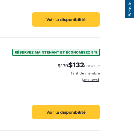
Voir la disponibilité
RÉSERVEZ MAINTENANT ET ÉCONOMISEZ 5 %
$132
Tarif barré :
Tarif réduit :
$139
USD
/nuit
Tarif de membre
Afficher les détails totaux es
$151
Total
Voir la disponibilité