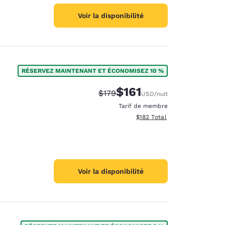
Voir la disponibilité
RÉSERVEZ MAINTENANT ET ÉCONOMISEZ 10 %
$161
Tarif barré :
Tarif réduit :
$179
USD
/nuit
Tarif de membre
Afficher les détails totaux es
$182
Total
Voir la disponibilité