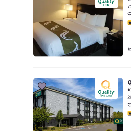
7
3
I
Q
1
2
3