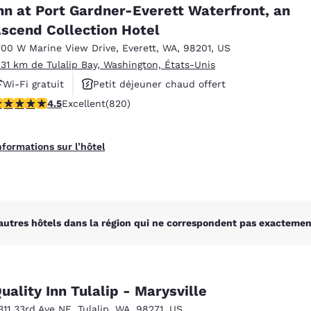
México
Mexico
nn at Port Gardner-Everett Waterfront, an
Español
English
scend Collection Hotel
700 W Marine View Drive
,
Everett
,
WA
,
98201
,
US
.31 km de Tulalip Bay, Washington, États-Unis
nd
Germany
España
English
Español
Wi-Fi gratuit
Petit déjeuner chaud offert
.49 étoiles. Excellent. 820 commentaires
4.5
Excellent
(820)
Animaux acceptés
France
France
Français
English
nformations sur l’hôtel
Italia
Italy
Italiano
English
ngdom
autres hôtels dans la région qui ne correspondent pas exactement
India
New Zealan
English
English
uality Inn Tulalip - Marysville
311 33rd Ave NE
,
Tulalip
,
WA
,
98271
,
US