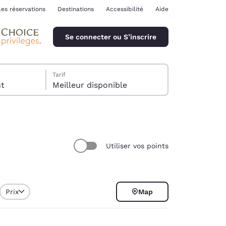
les réservations
Destinations
Accessibilité
Aide
Se connecter ou S’inscrire
Tarif
ent
Meilleur disponible
Utiliser vos points
ina
Prix
Map