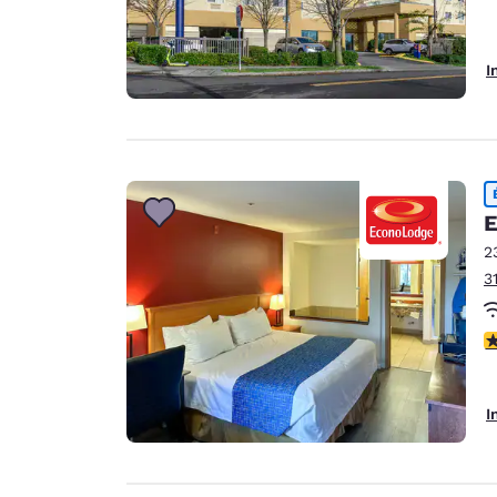
I
E
2
3
3
I