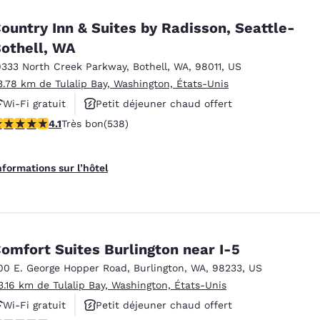
ountry Inn & Suites by Radisson, Seattle-
othell, WA
9333 North Creek Parkway
,
Bothell
,
WA
,
98011
,
US
3.78 km de Tulalip Bay, Washington, États-Unis
Wi-Fi gratuit
Petit déjeuner chaud offert
.09 étoiles. Très bon. 538 commentaires
4.1
Très bon
(538)
Animaux acceptés
nformations sur l’hôtel
omfort Suites Burlington near I-5
00 E. George Hopper Road
,
Burlington
,
WA
,
98233
,
US
3.16 km de Tulalip Bay, Washington, États-Unis
Wi-Fi gratuit
Petit déjeuner chaud offert