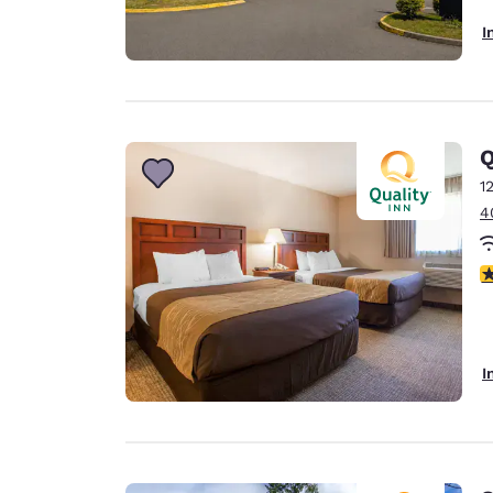
I
Q
1
4
3
I