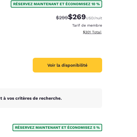
RÉSERVEZ MAINTENANT ET ÉCONOMISEZ 10 %
$269
Tarif barré :
Tarif réduit :
$299
USD
/nuit
Tarif de membre
Afficher les détails totaux es
$301
Total
Voir la disponibilité
 à vos critères de recherche.
d
RÉSERVEZ MAINTENANT ET ÉCONOMISEZ 5 %