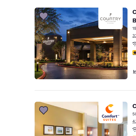
C
B
1
3
4
I
C
5
4