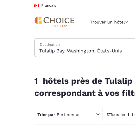
Chargement terminé
Passer à Contenu Principal
Français
Trouver un hôtel
Trouver des hôtels
Destination
Région et empl
Canada
Français
1 hôtels près de Tulalip Bay, Washington, États-
Sélectionne
1 hôtels près de Tulalip
Amériques
correspondant à vos filt
United Sta
English
Trier par
Pertinence
Tous les filt
América L
1 fil
Português