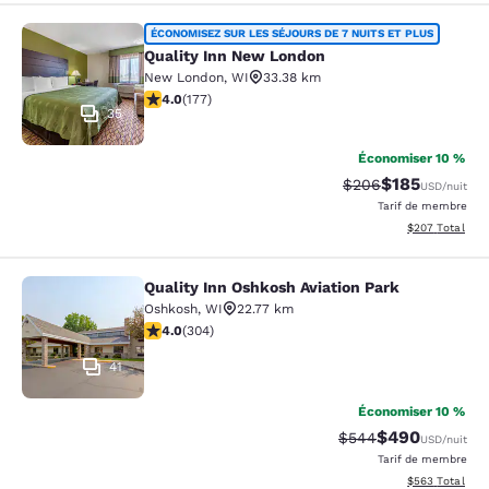
Quality Inn New London
ÉCONOMISEZ SUR LES SÉJOURS DE 7 NUITS ET PLUS
Quality Inn New London
New London
,
WI
33.38 km
4.03 étoiles. Très bon. 177 commentaires
4.0
(
177
)
35
Économiser 10 %
$185
Tarif barré :
Tarif réduit :
$206
USD
/nuit
Tarif de membre
Afficher les dé
$207
Total
Quality Inn Oshkosh Aviation Park
Quality Inn Oshkosh Aviation Park
Oshkosh
,
WI
22.77 km
4.01 étoiles. Très bon. 304 commentaires
4.0
(
304
)
41
Économiser 10 %
$490
Tarif barré :
Tarif réduit :
$544
USD
/nuit
Tarif de membre
Afficher les dé
$563
Total