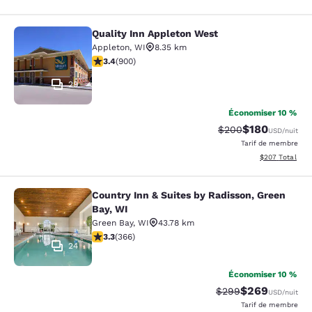
Quality Inn Appleton West
Quality Inn Appleton West
Appleton
,
WI
8.35 km
3.41 étoiles. Bien. 900 commentaires
3.4
(
900
)
29
Économiser 10 %
$180
Tarif barré :
Tarif réduit :
$200
USD
/nuit
Tarif de membre
Afficher les dé
$207
Total
Country Inn & Suites by Radisson, Green
Country Inn & Suites by Radisson, G
Bay, WI
Green Bay
,
WI
43.78 km
3.28 étoiles. Bien. 366 commentaires
3.3
(
366
)
24
Économiser 10 %
$269
Tarif barré :
Tarif réduit :
$299
USD
/nuit
Tarif de membre