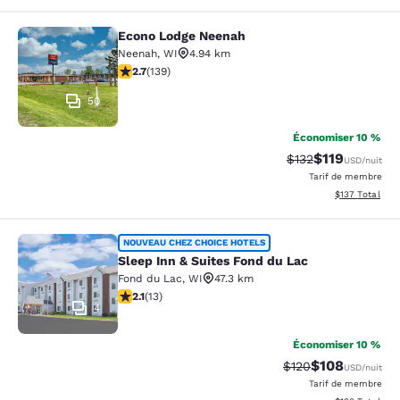
Econo Lodge Neenah
Econo Lodge Neenah
Neenah
,
WI
4.94 km
2.68 étoiles. Moyen. 139 commentaires
2.7
(
139
)
50
Économiser 10 %
$119
Tarif barré :
Tarif réduit :
$132
USD
/nuit
Tarif de membre
Afficher les dé
$137
Total
Sleep Inn & Suites Fond du Lac
NOUVEAU CHEZ CHOICE HOTELS
Sleep Inn & Suites Fond du Lac
Fond du Lac
,
WI
47.3 km
2.08 étoiles. Moyen. 13 commentaires
2.1
(
13
)
4
Économiser 10 %
$108
Tarif barré :
Tarif réduit :
$120
USD
/nuit
Tarif de membre