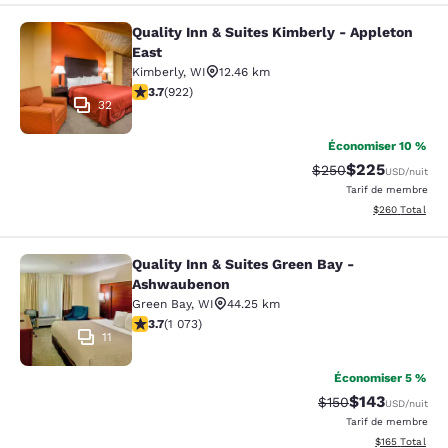
Quality Inn & Suites Kimberly - Appleton
Quality Inn & Suites Kimberly - App
East
Kimberly
,
WI
12.46 km
3.74 étoiles. Bien. 922 commentaires
3.7
(
922
)
32
Économiser 10 %
$225
Tarif barré :
Tarif réduit :
$250
USD
/nuit
Tarif de membre
Afficher les dé
$260
Total
Quality Inn & Suites Green Bay -
Quality Inn & Suites Green Bay - A
Ashwaubenon
Green Bay
,
WI
44.25 km
3.66 étoiles. Bien. 1073 commentaires
3.7
(
1 073
)
11
Économiser 5 %
$143
Tarif barré :
Tarif réduit :
$150
USD
/nuit
Tarif de membre
Afficher les dé
$165
Total