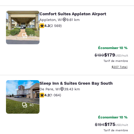
Comfort Suites Appleton Airport
Comfort Suites Appleton Airport
Appleton
,
WI
9.61 km
4.25 étoiles. Excellent. 2569 commentaires
4.3
(
2 569
)
88
Économiser 10 %
$179
Tarif barré :
Tarif réduit :
$199
USD
/nuit
Tarif de membre
Afficher les dé
$207
Total
Sleep Inn & Suites Green Bay South
Sleep Inn & Suites Green Bay South
De Pere
,
WI
39.43 km
4.2 étoiles. Excellent. 1064 commentaires
4.2
(
1 064
)
40
Économiser 10 %
$175
Tarif barré :
Tarif réduit :
$194
USD
/nuit
Tarif de membre