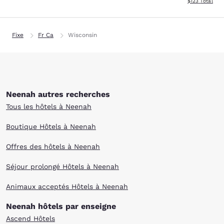
Afficher les dé
$123
Total
Fixe
Fr Ca
Wisconsin
Neenah autres recherches
Tous les hôtels à Neenah
Boutique Hôtels à Neenah
Offres des hôtels à Neenah
Séjour prolongé Hôtels à Neenah
Animaux acceptés Hôtels à Neenah
Neenah hôtels par enseigne
Ascend Hôtels