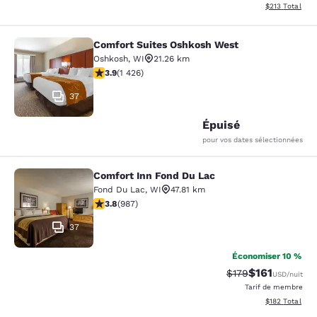
Afficher les dé
$213
Total
Comfort Suites Oshkosh West
Comfort Suites Oshkosh West
Oshkosh
,
WI
21.26 km
3.87 étoiles. Bien. 1426 commentaires
3.9
(
1 426
)
37
Épuisé
pour vos dates sélectionnées
Comfort Inn Fond Du Lac
Comfort Inn Fond Du Lac
Fond Du Lac
,
WI
47.81 km
3.79 étoiles. Bien. 987 commentaires
3.8
(
987
)
37
Économiser 10 %
$161
Tarif barré :
Tarif réduit :
$179
USD
/nuit
Tarif de membre
Afficher les dé
$182
Total