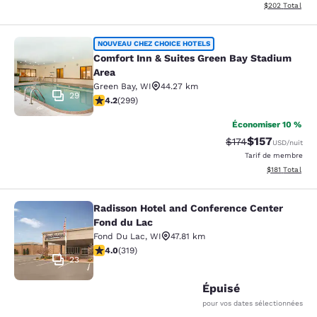
Afficher les dé
$202
Total
Comfort Inn & Suites Green Bay Sta
NOUVEAU CHEZ CHOICE HOTELS
Comfort Inn & Suites Green Bay Stadium
Area
Green Bay
,
WI
44.27 km
29
4.19 étoiles. Très bon. 299 commentaires
4.2
(
299
)
Économiser 10 %
$157
Tarif barré :
Tarif réduit :
$174
USD
/nuit
Tarif de membre
Afficher les d
$181
Total
Radisson Hotel and Conference Center
Radisson Hotel and Conference Cen
Fond du Lac
Fond Du Lac
,
WI
47.81 km
4.05 étoiles. Très bon. 319 commentaires
4.0
(
319
)
23
Épuisé
pour vos dates sélectionnées