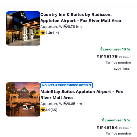
Country Inn & Suites by Radisson,
Country Inn & Suites by Radisson, Ap
Appleton Airport - Fox River Mall Area
Appleton
,
WI
8.76 km
3.96 étoiles. Bien. 414 commentaires
4.0
(
414
)
23
Économiser 10 %
$179
Tarif barré :
Tarif réduit :
$199
USD
/nuit
Tarif de membre
Afficher les dé
$207
Total
MainStay Suites Appleton Airport - 
NOUVEAU CHEZ CHOICE HOTELS
MainStay Suites Appleton Airport - Fox
River Mall Area
Appleton
,
WI
8.85 km
37
3.88 étoiles. Bien. 65 commentaires
3.9
(
65
)
Économiser 5 %
$184
Tarif barré :
Tarif réduit :
$194
USD
/nuit
Tarif de membre