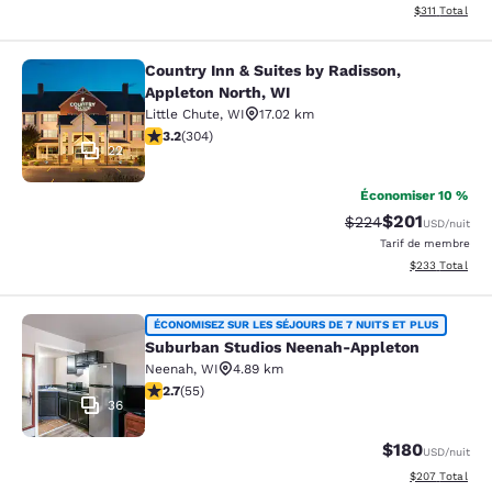
Afficher les d
$311
Total
Country Inn & Suites by Radisson,
Country Inn & Suites by Radisson, A
Appleton North, WI
Little Chute
,
WI
17.02 km
3.24 étoiles. Bien. 304 commentaires
3.2
(
304
)
22
Économiser 10 %
$201
Tarif barré :
Tarif réduit :
$224
USD
/nuit
Tarif de membre
Afficher les dé
$233
Total
Suburban Studios Neenah-Appleton
ÉCONOMISEZ SUR LES SÉJOURS DE 7 NUITS ET PLUS
Suburban Studios Neenah-Appleton
Neenah
,
WI
4.89 km
2.71 étoiles. Moyen. 55 commentaires
2.7
(
55
)
36
$180
USD
/nuit
Afficher les dé
$207
Total