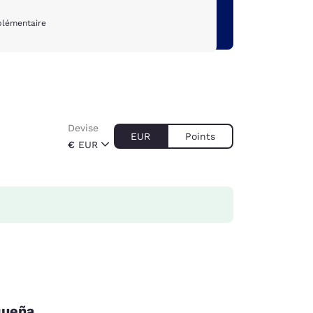
plémentaire
Devise
EUR
Points
€
EUR
queña