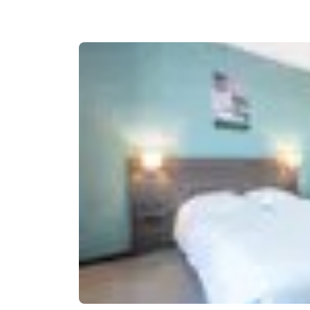
Canada
Français
Europe
Deutschla
Deutsch
Spain
English
Ireland
English
United Ki
English
Asie-Pacifique
Australia
English