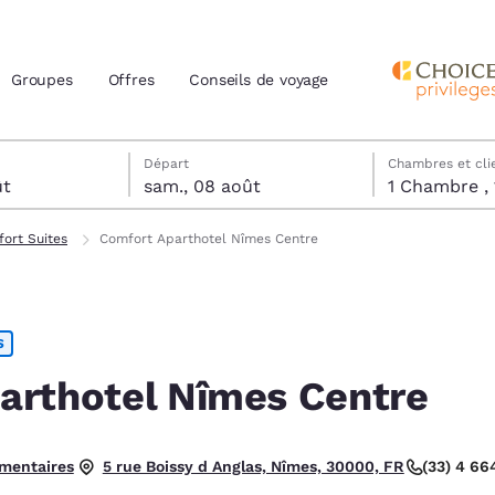
Groupes
Offres
Conseils de voyage
tels
t
date de départ sélectionnée
t date d’arrivée sélectionnée
Départ
Chambres et cli
ût
sam., 08 août
actuels
ort Suites
Comfort Aparthotel Nîmes Centre
z votre langue préférée
S
tes
Estados Unidos
América Lat
Español
Español
arthotel Nîmes Centre
atina
Latin America
Canada
English
English
mentaires
(33) 4 6
5 rue Boissy d Anglas, Nîmes, 30000, FR