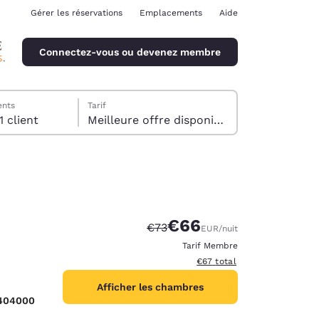
Gérer les réservations
Emplacements
Aide
Connectez-vous ou devenez membre
ents
Tarif
1 Chambre , 1 client
Meilleure offre disponible
€66
Tarif barré :
Tarif réduit :
€73
EUR
/nuit
ina
Tarif Membre
Afficher les détails du total 
€67
total
Afficher les chambres
6404000