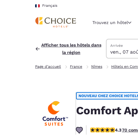
Chargement terminé
Sauter à Contenu Principal
Français
Trouvez un hôtel
Trouver des hô
vendredi 7 aoû
samedi 8 août
samedi 8 août 
vendredi 7 aoû
Afficher tous les hôtels dans
Arrivée
ven., 07 ao
la région
Région et lieu 
France
Page d’accueil
France
Nîmes
Hôtels en Comf
Français
Sélectionne
Amériques
NOUVEAU CHEZ CHOICE HOTEL
United Sta
English
Comfort Ap
América L
Português
4.31 étoiles. Excellent.
4.3
70 com