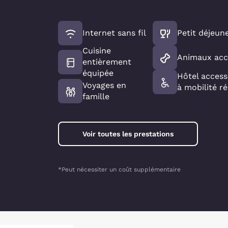
Internet sans fil
Petit déjeun
Cuisine
Animaux acc
entièrement
équipée
Hôtel access
Voyages en
à mobilité r
famille
Voir toutes les prestations
*Peut nécessiter un coût supplémentaire