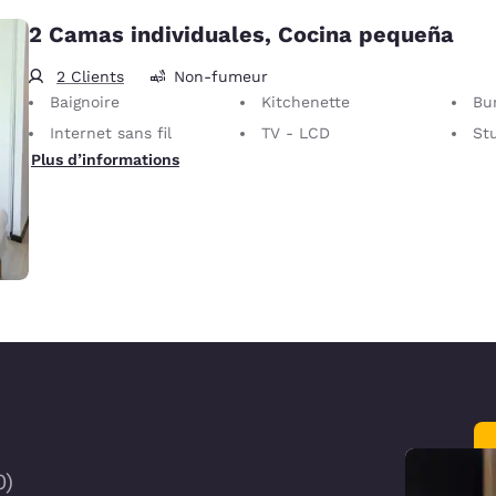
2 Camas individuales, Cocina pequeña
2 Clients
Non-fumeur
Baignoire
Kitchenette
Bu
Internet sans fil
TV - LCD
St
Plus d’informations
0
)