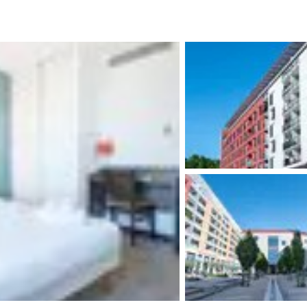
México
Mexico
Español
English
nd
Germany
España
English
Español
France
France
Français
English
Italia
Italy
Italiano
English
ngdom
India
New Zealan
English
English