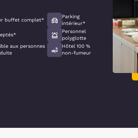
Parking
er buffet complet*
intérieur*
Personnel
eptés*
polyglotte
ible aux personnes
Hôtel 100 %
éduite
non-fumeur