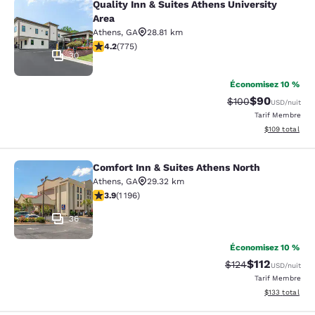
Quality Inn & Suites Athens University
Quality Inn & Suites Athens Universi
Area
Athens
,
GA
28.81 km
4.19 étoiles. Très Bien. 775 commentaires
4.2
(
775
)
30
Économisez 10 %
$90
Tarif barré :
Tarif réduit :
$100
USD
/nuit
Tarif Membre
Afficher les dé
$109
total
Comfort Inn & Suites Athens North
Comfort Inn & Suites Athens North
Athens
,
GA
29.32 km
3.91 étoiles. Bien. 1196 commentaires
3.9
(
1 196
)
36
Économisez 10 %
$112
Tarif barré :
Tarif réduit :
$124
USD
/nuit
Tarif Membre
Afficher les dé
$133
total