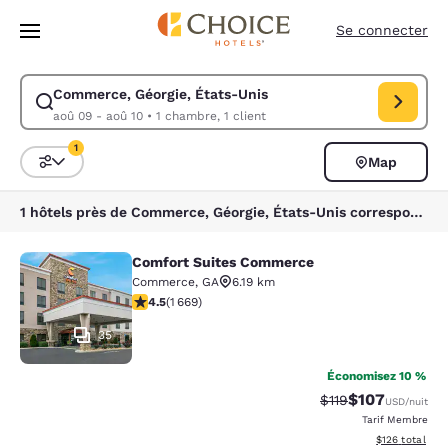
Chargement terminé
Sauter à Contenu Principal
Se connecter
Commerce, Géorgie, États-Unis
Modifier la recherche pour Commerce, Géorgie, États-Unis. Date d’arri
aoû 09 - aoû 10
•
1 chambre, 1 client
1
Map
Triez et filtrez
1 filtre sélectionné
1 hôtels près de Commerce, Géorgie, États-Unis correspondent à vos filtres
Comfort Suites Commerce
Comfort Suites Commerce
Commerce
,
GA
6.19 km
4.55 étoiles. Excellent. 1669 commentaires
4.5
(
1 669
)
35
Économisez 10 %
$107
Tarif barré :
Tarif réduit :
$119
USD
/nuit
Tarif Membre
Afficher les dé
$126
total