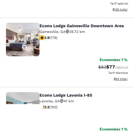
Tarif spécial
Afficher les dé
$126
total
Econo Lodge Gainesville Downtown Area
Econo Lodge Gainesville Downtown
Gainesville
,
GA
35.72 km
2.86 étoiles. Moyen. 176 commentaires
2.9
(
176
)
37
Économisez 7 %
$77
Tarif barré :
Tarif réduit :
$83
USD
/nuit
Tarif Membre
Afficher les d
$94
total
Econo Lodge Lavonia I-85
Econo Lodge Lavonia I-85
Lavonia
,
GA
41 km
2.21 étoiles. Moyen. 150 commentaires
2.2
(
150
)
28
La
Économisez 7 %