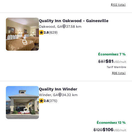
Afficher les dé
$102
total
Quality Inn Oakwood - Gainesville
Quality Inn Oakwood - Gainesville
Oakwood
,
GA
37.58 km
2.75 étoiles. Moyen. 629 commentaires
2.8
(
629
)
31
Économisez 7 %
$81
Tarif barré :
Tarif réduit :
$87
USD
/nuit
Tarif Membre
Afficher les d
$96
total
Quality Inn Winder
Quality Inn Winder
Winder
,
GA
34.32 km
2.64 étoiles. Moyen. 375 commentaires
2.6
(
375
)
7
Économisez 12 %
$106
Tarif barré :
Tarif réduit :
$120
USD
/nuit