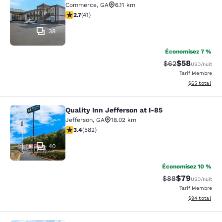
Commerce
,
GA
6.11 km
2.71 étoiles. Moyen. 41 commentaires
2.7
(
41
)
38
Économisez 7 %
$58
Tarif barré :
Tarif réduit :
$62
USD
/nuit
Tarif Membre
Afficher les d
$65
total
Quality Inn Jefferson at I-85
Quality Inn Jefferson at I-85
Jefferson
,
GA
18.02 km
3.42 étoiles. Bien. 582 commentaires
3.4
(
582
)
40
Économisez 10 %
$79
Tarif barré :
Tarif réduit :
$88
USD
/nuit
Tarif Membre
Afficher les d
$94
total