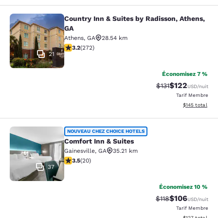
Country Inn & Suites by Radisson, Athens,
Country Inn & Suites by Radisson, A
GA
Athens
,
GA
28.54 km
3.24 étoiles. Bien. 272 commentaires
3.2
(
272
)
21
Économisez 7 %
$122
Tarif barré :
Tarif réduit :
$131
USD
/nuit
Tarif Membre
Afficher les dé
$145
total
Comfort Inn & Suites
NOUVEAU CHEZ CHOICE HOTELS
Comfort Inn & Suites
Gainesville
,
GA
35.21 km
3.55 étoiles. Bien. 20 commentaires
3.5
(
20
)
37
Économisez 10 %
$106
Tarif barré :
Tarif réduit :
$118
USD
/nuit
Tarif Membre
Afficher les dé
$127
total