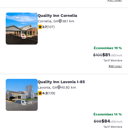
Quality Inn Cornelia
Quality Inn Cornelia
Cornelia
,
GA
38.1 km
3.66 étoiles. Bien. 107 commentaires
3.7
(
107
)
40
Économisez 19 %
$81
Tarif barré :
Tarif réduit :
$100
USD
/nuit
Tarif Membre
Afficher les d
$98
total
Quality Inn Lavonia I-85
Quality Inn Lavonia I-85
Lavonia
,
GA
40.92 km
4.24 étoiles. Excellent. 139 commentaires
4.2
(
139
)
24
Économisez 14 %
$84
Tarif barré :
Tarif réduit :
$98
USD
/nuit
Tarif Membre