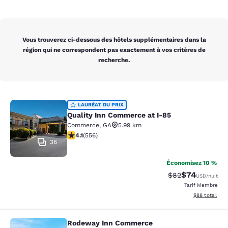
Vous trouverez ci-dessous des hôtels supplémentaires dans la
région qui ne correspondent pas exactement à vos critères de
recherche.
Quality Inn Commerce at I-85
LAURÉAT DU PRIX
Quality Inn Commerce at I-85
Commerce
,
GA
5.99 km
4.07 étoiles. Très Bien. 556 commentaires
4.1
(
556
)
36
Économisez 10 %
$74
Tarif barré :
Tarif réduit :
$82
USD
/nuit
Tarif Membre
Afficher les d
$88
total
Rodeway Inn Commerce
Rodeway Inn Commerce