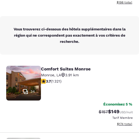
Afficher les dé
$198
total
Vous trouverez ci-dessous des hôtels supplémentaires dans la
région qui ne correspondent pas exactement à vos critères de
recherche.
Comfort Suites Monroe
Comfort Suites Monroe
Monroe
,
LA
3.91 km
3.69 étoiles. Bien. 1321 commentaires
3.7
(
1 321
)
34
Économisez 5 %
$149
Tarif barré :
Tarif réduit :
$157
USD
/nuit
Tarif Membre
Afficher les dé
$174
total