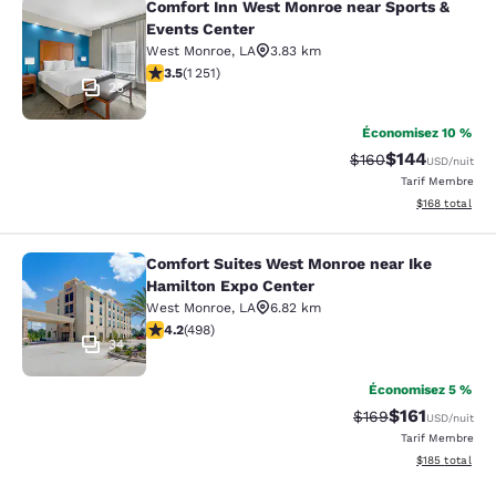
Comfort Inn West Monroe near Sports &
Comfort Inn West Monroe near Spor
Events Center
West Monroe
,
LA
3.83 km
3.55 étoiles. Bien. 1251 commentaires
3.5
(
1 251
)
23
Économisez 10 %
$144
Tarif barré :
Tarif réduit :
$160
USD
/nuit
Tarif Membre
Afficher les dé
$168
total
Comfort Suites West Monroe near Ike
Comfort Suites West Monroe near I
Hamilton Expo Center
West Monroe
,
LA
6.82 km
4.15 étoiles. Très Bien. 498 commentaires
4.2
(
498
)
34
Économisez 5 %
$161
Tarif barré :
Tarif réduit :
$169
USD
/nuit
Tarif Membre
Afficher les dé
$185
total
La