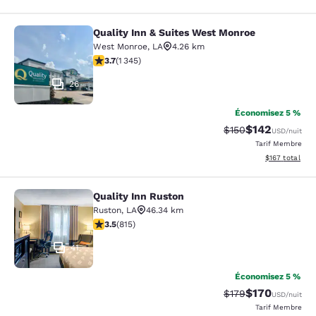
Quality Inn & Suites West Monroe
Quality Inn & Suites West Monroe
West Monroe
,
LA
4.26 km
3.71 étoiles. Bien. 1345 commentaires
3.7
(
1 345
)
26
Économisez 5 %
$142
Tarif barré :
Tarif réduit :
$150
USD
/nuit
Tarif Membre
Afficher les dé
$167
total
Quality Inn Ruston
Quality Inn Ruston
Ruston
,
LA
46.34 km
3.52 étoiles. Bien. 815 commentaires
3.5
(
815
)
41
Économisez 5 %
$170
Tarif barré :
Tarif réduit :
$179
USD
/nuit
Tarif Membre