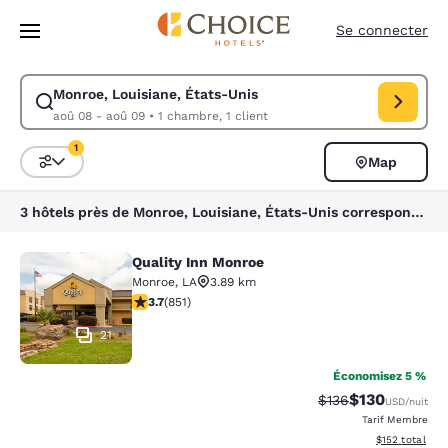
Chargement terminé
Sauter à Contenu Principal
Se connecter
Monroe, Louisiane, États-Unis
Modifier la recherche pour Monroe, Louisiane, États-Unis. Date d’arriv
aoû 08 - aoû 09
•
1 chambre, 1 client
1
Map
Triez et filtrez
1 filtre sélectionné
3 hôtels près de Monroe, Louisiane, États-Unis correspondent à vos filtres
Quality Inn Monroe
Quality Inn Monroe
Monroe
,
LA
3.89 km
3.71 étoiles. Bien. 851 commentaires
3.7
(
851
)
21
Économisez 5 %
$130
Tarif barré :
Tarif réduit :
$136
USD
/nuit
Tarif Membre
Afficher les dé
$152
total