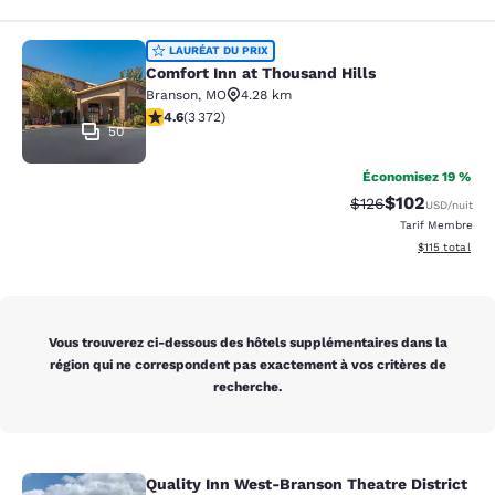
Comfort Inn at Thousand Hills
LAURÉAT DU PRIX
Comfort Inn at Thousand Hills
Branson
,
MO
4.28 km
4.58 étoiles. Excellent. 3372 commentaires
4.6
(
3 372
)
50
Économisez 19 %
$102
Tarif barré :
Tarif réduit :
$126
USD
/nuit
Tarif Membre
Afficher les d
$115
total
Vous trouverez ci-dessous des hôtels supplémentaires dans la
région qui ne correspondent pas exactement à vos critères de
recherche.
Quality Inn West-Branson Theatre District
Quality Inn West-Branson Theatre Di