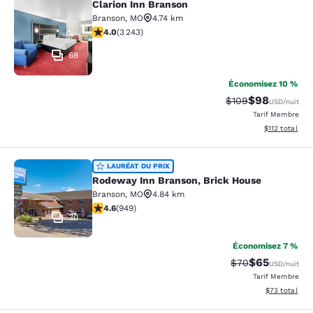
Clarion Inn Branson
Clarion Inn Branson
Branson
,
MO
4.74 km
4.05 étoiles. Très Bien. 3243 commentaires
4.0
(
3 243
)
68
Économisez 10 %
$98
Tarif barré :
Tarif réduit :
$109
USD
/nuit
Tarif Membre
Afficher les d
$112
total
Rodeway Inn Branson, Brick House
LAURÉAT DU PRIX
Rodeway Inn Branson, Brick House
Branson
,
MO
4.84 km
4.62 étoiles. Exceptionnel. 949 commentaires
4.6
(
949
)
30
Économisez 7 %
$65
Tarif barré :
Tarif réduit :
$70
USD
/nuit
Tarif Membre
Afficher les d
$73
total