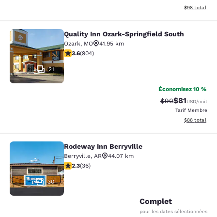
Afficher les d
$98
total
Quality Inn Ozark-Springfield South
Quality Inn Ozark-Springfield South
Ozark
,
MO
41.95 km
3.59 étoiles. Bien. 904 commentaires
3.6
(
904
)
21
Économisez 10 %
$81
Tarif barré :
Tarif réduit :
$90
USD
/nuit
Tarif Membre
Afficher les d
$88
total
Rodeway Inn Berryville
Rodeway Inn Berryville
Berryville
,
AR
44.07 km
2.28 étoiles. Moyen. 36 commentaires
2.3
(
36
)
30
Complet
pour les dates sélectionnées