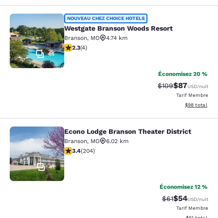
Westgate Branson Woods Resort
NOUVEAU CHEZ CHOICE HOTELS
Westgate Branson Woods Resort
Branson
,
MO
4.74 km
2.25 étoiles. Moyen. 4 commentaires
2.3
(
4
)
44
Économisez 20 %
$87
Tarif barré :
Tarif réduit :
$109
USD
/nuit
Tarif Membre
Afficher les d
$98
total
Econo Lodge Branson Theater District
Econo Lodge Branson Theater Distri
Branson
,
MO
6.02 km
3.38 étoiles. Bien. 204 commentaires
3.4
(
204
)
41
Économisez 12 %
$54
Tarif barré :
Tarif réduit :
$61
USD
/nuit
Tarif Membre
Afficher les d
$61
total