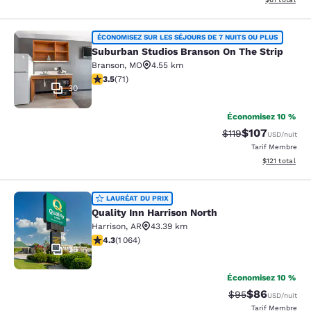
Suburban Studios Branson On The S
ÉCONOMISEZ SUR LES SÉJOURS DE 7 NUITS OU PLUS
Suburban Studios Branson On The Strip
Branson
,
MO
4.55 km
3.52 étoiles. Bien. 71 commentaires
3.5
(
71
)
30
Économisez 10 %
$107
Tarif barré :
Tarif réduit :
$119
USD
/nuit
Tarif Membre
Afficher les d
$121
total
Quality Inn Harrison North
LAURÉAT DU PRIX
Quality Inn Harrison North
Harrison
,
AR
43.39 km
4.28 étoiles. Excellent. 1064 commentaires
4.3
(
1 064
)
36
Économisez 10 %
$86
Tarif barré :
Tarif réduit :
$95
USD
/nuit
Tarif Membre