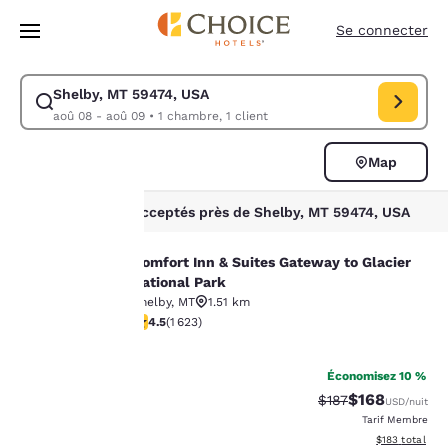
Chargement terminé
Sauter à Contenu Principal
Se connecter
Shelby, MT 59474, USA
Modifier la recherche pour Shelby, MT 59474, USA. Date d’arrivée aoû 
aoû 08 - aoû 09
•
1 chambre, 1 client
1
Map
Triez et filtrez
1 filtre sélectionné
La
1 hôtel Animaux acceptés près de Shelby, MT 59474, USA
protection
Comfort Inn & Suites Gateway to Glacier
Comfort Inn & Suites Gateway to Gla
National Park
de votre
Shelby
,
MT
1.51 km
4.47 étoiles. Excellent. 1623 commentaires
4.5
(
1 623
)
vie privée
38
est notre
Économisez 10 %
$168
Tarif barré :
Tarif réduit :
$187
USD
/nuit
priorité.
Tarif Membre
Afficher les dé
$183
total