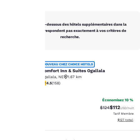
Vous trouverez ci-dessous des hôtels supplémentaires dans la
région qui ne correspondent pas exactement à vos critères de
La
recherche.
protection
de votre
Comfort Inn & Suites Ogallala
NOUVEAU CHEZ CHOICE HOTELS
Comfort Inn & Suites Ogallala
vie privée
Ogallala
,
NE
1.67 km
4.47 étoiles. Excellent. 158 commentaires
4.5
(
158
)
est notre
32
priorité.
Économisez 10 %
$112
Tarif barré :
Tarif réduit :
$124
USD
/nuit
Tarif Membre
Notre site internet
Afficher les dé
$127
total
utilise des cookies, y
compris des cookies de
tiers, à des fins de