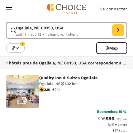
Chargement terminé
Sauter à Contenu Principal
Se connecter
Ogallala, NE 69153, USA
Modifier la recherche pour Ogallala, NE 69153, USA. Date d’arrivée aoû
aoû 11 - aoû 12
•
1 chambre, 1 client
1
Map
Triez et filtrez
1 filtre sélectionné
1 hôtels près de Ogallala, NE 69153, USA correspondent à vos filtres
Quality Inn & Suites Ogallala
Quality Inn & Suites Ogallala
Ogallala
,
NE
1.32 km
3.86 étoiles. Bien. 1604 commentaires
3.9
(
1 604
)
22
Économisez 10 %
$86
Tarif barré :
Tarif réduit :
$95
USD
/nuit
Tarif Membre
Afficher les d
$97
total