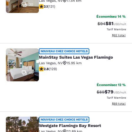
Las Vegas
,
NV
17.54 km
30
3.12 étoiles. Bien. 131 commentaires
3.1
(
131
)
Économisez 14 %
$81
Tarif barré :
Tarif réduit :
$94
USD
/nuit
Tarif Membre
Afficher les d
$92
total
MainStay Suites Las Vegas Flamingo
NOUVEAU CHEZ CHOICE HOTELS
MainStay Suites Las Vegas Flamingo
Las Vegas
,
NV
15.95 km
2.75 étoiles. Moyen. 129 commentaires
2.8
(
129
)
45
Économisez 12 %
$79
Tarif barré :
Tarif réduit :
$89
USD
/nuit
Tarif Membre
Afficher les d
$89
total
Westgate Flamingo Bay Resort
NOUVEAU CHEZ CHOICE HOTELS
Westgate Flamingo Bay Resort
Las Vegas
,
NV
22.89 km