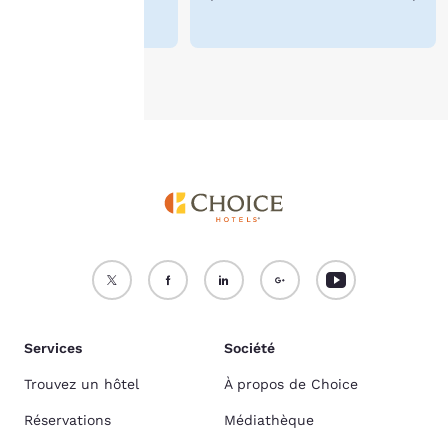
cookies
.
Accepter tous les cookies
Refuser tous les cookies
Services
Société
Trouvez un hôtel
À propos de Choice
Réservations
Médiathèque