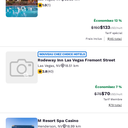
1 étoile. Moyen. 1 commentaire
1.0
(
1
)
29
Économisez 12 %
$133
Tarif barré :
Tarif réduit :
$150
USD
/nuit
Tarif spécial
Afficher les dé
Frais inclus
$145
total
Rodeway Inn Las Vegas Fremont Str
NOUVEAU CHEZ CHOICE HOTELS
Rodeway Inn Las Vegas Fremont Street
Las Vegas
,
NV
18.51 km
2.8 étoiles. Moyen. 40 commentaires
2.8
(
40
)
1
Économisez 7 %
$70
Tarif barré :
Tarif réduit :
$75
USD
/nuit
Tarif Membre
Afficher les d
$79
total
M Resort Spa Casino
M Resort Spa Casino
Henderson
,
NV
18.99 km