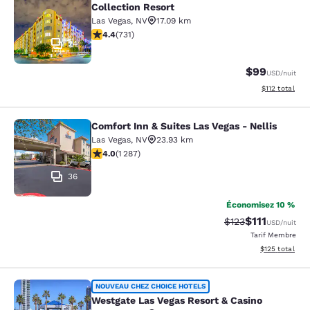
Collection Resort
Las Vegas
,
NV
17.09 km
4.37 étoiles. Excellent. 731 commentaires
4.4
(
731
)
24
$99
USD
/nuit
Afficher les d
$112
total
Comfort Inn & Suites Las Vegas - Nellis
Comfort Inn & Suites Las Vegas - Nel
Las Vegas
,
NV
23.93 km
4.03 étoiles. Très Bien. 1287 commentaires
4.0
(
1 287
)
36
Économisez 10 %
$111
Tarif barré :
Tarif réduit :
$123
USD
/nuit
Tarif Membre
Afficher les dé
$125
total
Westgate Las Vegas Resort & Casino
NOUVEAU CHEZ CHOICE HOTELS
Westgate Las Vegas Resort & Casino