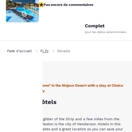
Pas encore de commentaires
Pas encore de commentaires
79
Complet
pour les dates sélectionnées
Page d’accueil
Fr Fr
Nevada
La
Find “A Place to Call Home” in the Mojave Desert with a stay at Choice
protection
Hotels in Henderson, NV
de votre
Henderson Hôtels
vie privée
Just minutes from the glitter of the Strip and a few miles from the
est notre
serenity of Mount Charleston is the city of Henderson. Hotels in this
area offer affordable rates and a great location so you can save your