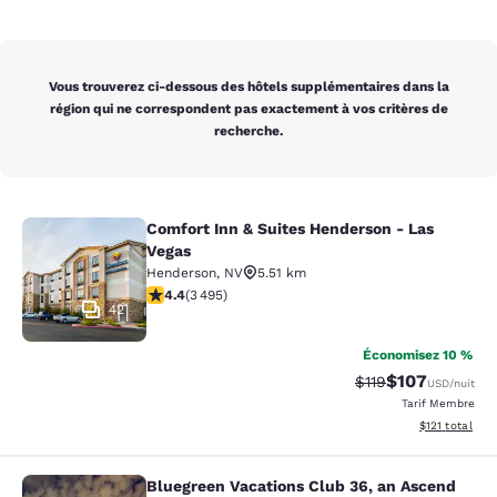
Vous trouverez ci-dessous des hôtels supplémentaires dans la
région qui ne correspondent pas exactement à vos critères de
recherche.
Comfort Inn & Suites Henderson - Las
Comfort Inn & Suites Henderson - L
Vegas
Henderson
,
NV
5.51 km
4.38 étoiles. Excellent. 3495 commentaires
4.4
(
3 495
)
42
Économisez 10 %
$107
Tarif barré :
Tarif réduit :
$119
USD
/nuit
Tarif Membre
Afficher les d
$121
total
Bluegreen Vacations Club 36, an Ascend
Bluegreen Vacations Club 36, an Asc