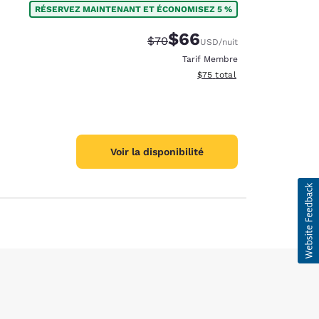
RÉSERVEZ MAINTENANT ET ÉCONOMISEZ 5 %
$66
Tarif barré :
Tarif réduit :
$70
USD
/nuit
Tarif Membre
Afficher les détails du total 
$75
total
Voir la disponibilité
d