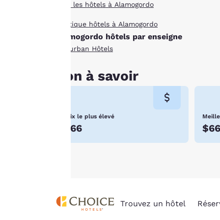
Tous les hôtels à Alamogordo
cookies », les
cookies pour
Boutique hôtels à Alamogordo
lesquels le
Alamogordo hôtels par enseigne
consentement est
Suburban Hôtels
requis ne seront pas
stockés sur votre
Bon à savoir
appareil.
Pour plus
d’informations,
Prix le plus élevé
Meille
consultez notre
$66
$6
Politique en matière
de cookies
.
Trouvez un hôtel
Réser