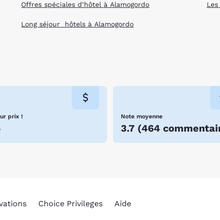
Offres spéciales d’hôtel à Alamogordo
Les
Long séjour hôtels à Alamogordo
ur prix !
Note moyenne
6
3.7
(
464 commentai
vations
Choice Privileges
Aide