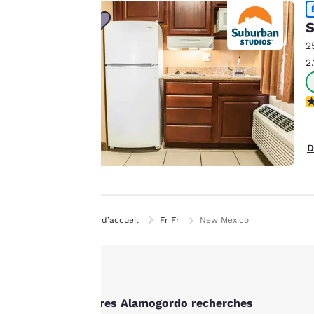
Canada
améliorer nos
Français
S
services. Vous
Europe
pouvez modifier à
2
tout moment ces
2
Deutschla
paramètres en
Deutsch
consultant notre
3
« Politique en
Spain
matière de cookies »
English
et en suivant les
D
Ireland
instructions qu’elle
English
contient. En
cliquant sur
United Ki
« Accepter tous les
English
Page d’accueil
Fr Fr
New Mexico
cookies », vous
Asie-Pacifique
consentez au
stockage des cookies
Australia
sur votre appareil.
English
En cliquant sur
Autres Alamogordo recherches
« Refuser tous les