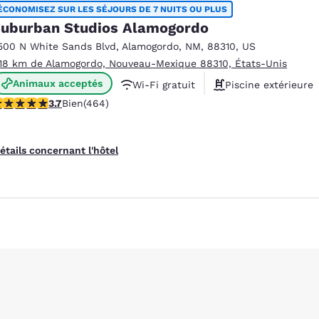
México
Mexico
ÉCONOMISEZ SUR LES SÉJOURS DE 7 NUITS OU PLUS
Español
English
uburban Studios Alamogordo
500 N White Sands Blvd
,
Alamogordo
,
NM
,
88310
,
US
.18 km de Alamogordo, Nouveau-Mexique 88310, États-Unis
nd
Germany
España
Animaux acceptés
English
Español
Wi-Fi gratuit
Piscine extérieure
.73 étoiles. Bien. 464 commentaires
3.7
Bien
(464)
France
France
Français
English
étails concernant l'hôtel
Italia
Italy
Italiano
English
ngdom
India
New Zealan
English
English