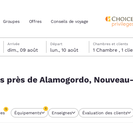
Groupes
Offres
Conseils de voyage
dimanche 9 août
lundi 10 août
lundi 10 août date de départ sélectionnée
dimanche 9 août date d’arrivée sélectionnée
Arrivée
Départ
Chambres et clients
dim., 09 août
lun., 10 août
1 Chambre , 1 
actuels
Nouveau-Mexique 88310, États-Unis
z votre langue préférée
és près de Alamogordo, Nouveau
tes
Estados Unidos
América Lat
Español
Español
1
1
res
Équipements
Enseignes
Évaluation des clients
atina
Latin America
Canada
re sélectionné
English
English
1 filtre sélectionné
es
Refuser tous les cookies
Paramètres 