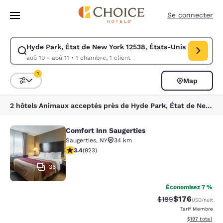
Chargement terminé
Sauter à Contenu Principal
Se connecter
Hyde Park, État de New York 12538, États-Unis
Modifier la recherche pour Hyde Park, État de New York 12538, États-Un
aoû 10 - aoû 11
•
1 chambre, 1 client
1
Map
Triez et filtrez
1 filtre sélectionné
2 hôtels Animaux acceptés près de Hyde Park, État de New York 12538, États-Unis correspondent à vos filtres
Comfort Inn Saugerties
Comfort Inn Saugerties
Saugerties
,
NY
34 km
3.43 étoiles. Bien. 823 commentaires
3.4
(
823
)
36
Économisez 7 %
$176
Tarif barré :
Tarif réduit :
$189
USD
/nuit
Tarif Membre
Afficher les dé
$197
total