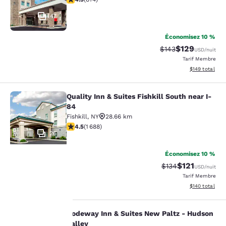
47
Économisez 10 %
$129
Tarif barré :
Tarif réduit :
$143
USD
/nuit
Tarif Membre
Afficher les dé
$149
total
Quality Inn & Suites Fishkill South near I-
Quality Inn & Suites Fishkill South 
84
Fishkill
,
NY
28.66 km
4.47 étoiles. Excellent. 1688 commentaires
4.5
(
1 688
)
26
Économisez 10 %
$121
Tarif barré :
Tarif réduit :
$134
USD
/nuit
Tarif Membre
La
Afficher les dé
$140
total
protection
Rodeway Inn & Suites New Paltz - Hudson
Rodeway Inn & Suites New Paltz - H
Valley