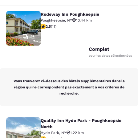
Rodeway Inn Poughkeepsie
Rodeway Inn Poughkeepsie
Poughkeepsie
,
NY
10.44 km
2.45 étoiles. Moyen. 11 commentaires
2.5
(
11
)
26
Complet
pour les dates sélectionnées
Vous trouverez ci-dessous des hôtels supplémentaires dans la
région qui ne correspondent pas exactement à vos critères de
recherche.
Quality Inn Hyde Park - Poughkeepsie
Quality Inn Hyde Park - Poughkeeps
North
Hyde Park
,
NY
1.22 km