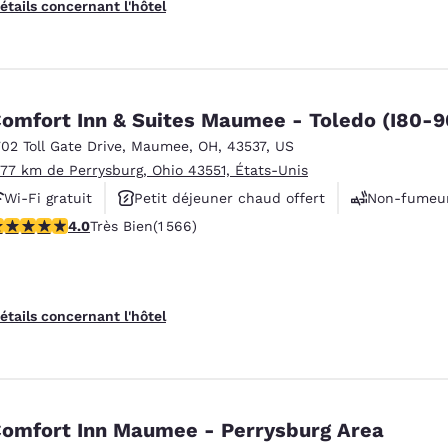
étails concernant l'hôtel
omfort Inn & Suites Maumee - Toledo (I80-9
702 Toll Gate Drive
,
Maumee
,
OH
,
43537
,
US
.77 km de Perrysburg, Ohio 43551, États-Unis
Wi-Fi gratuit
Petit déjeuner chaud offert
Non-fumeu
.05 étoiles. Très Bien. 1566 commentaires
4.0
Très Bien
(1 566)
étails concernant l'hôtel
omfort Inn Maumee - Perrysburg Area