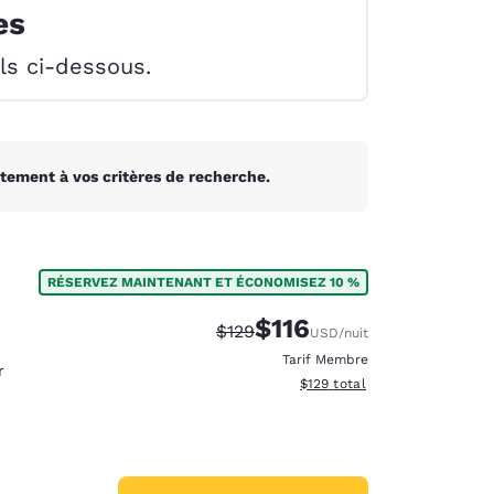
es
els ci-dessous.
tement à vos critères de recherche.
RÉSERVEZ MAINTENANT ET ÉCONOMISEZ 10 %
$116
Tarif barré :
Tarif réduit :
$129
USD
/nuit
Tarif Membre
r
Afficher les détails du total 
$129
total
d