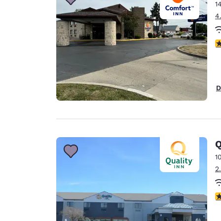
1
4
4
D
Q
1
2
3