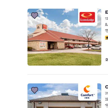
E
1
8
2
D
C
2
1