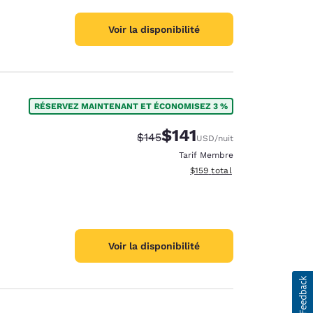
Voir la disponibilité
RÉSERVEZ MAINTENANT ET ÉCONOMISEZ 3 %
$141
Tarif barré :
Tarif réduit :
$145
USD
/nuit
Tarif Membre
Afficher les détails du total 
$159
total
Voir la disponibilité