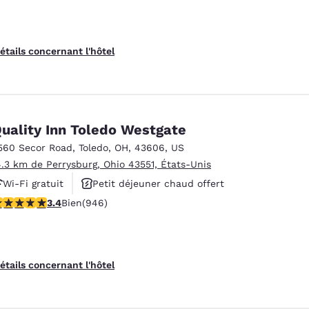
étails concernant l'hôtel
uality Inn Toledo Westgate
560 Secor Road
,
Toledo
,
OH
,
43606
,
US
4.3 km de Perrysburg, Ohio 43551, États-Unis
Wi-Fi gratuit
Petit déjeuner chaud offert
.42 étoiles. Bien. 946 commentaires
3.4
Bien
(946)
Animaux acceptés
étails concernant l'hôtel