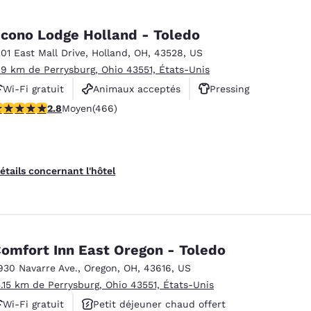
cono Lodge Holland - Toledo
201 East Mall Drive
,
Holland
,
OH
,
43528
,
US
.9 km de Perrysburg, Ohio 43551, États-Unis
Wi-Fi gratuit
Animaux acceptés
Pressing
.77 étoiles. Moyen. 466 commentaires
2.8
Moyen
(466)
étails concernant l'hôtel
omfort Inn East Oregon - Toledo
930 Navarre Ave.
,
Oregon
,
OH
,
43616
,
US
5.15 km de Perrysburg, Ohio 43551, États-Unis
Wi-Fi gratuit
Petit déjeuner chaud offert