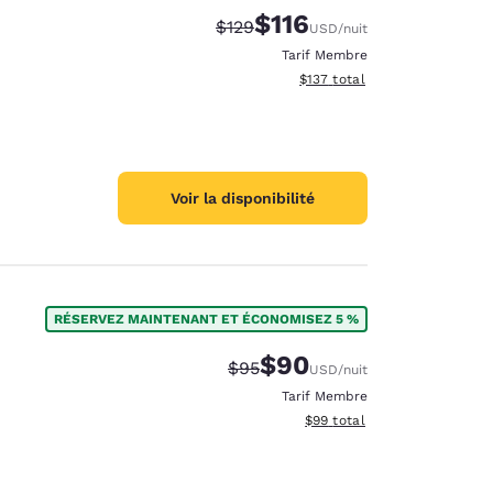
$116
Tarif barré :
Tarif réduit :
$129
USD
/nuit
Tarif Membre
Afficher les détails du total 
$137
total
Voir la disponibilité
RÉSERVEZ MAINTENANT ET ÉCONOMISEZ 5 %
$90
Tarif barré :
Tarif réduit :
$95
USD
/nuit
Tarif Membre
Afficher les détails du total 
$99
total