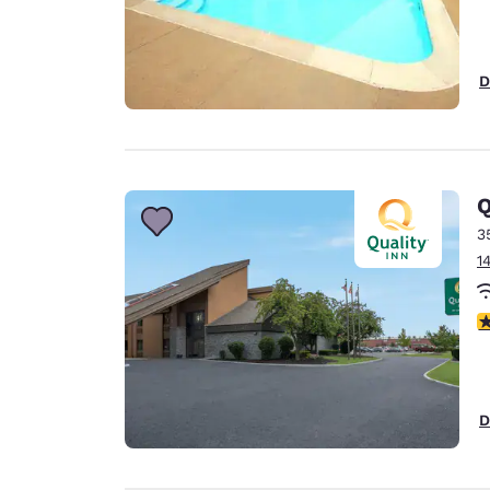
D
Q
3
1
3
D