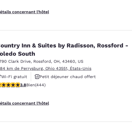
étails concernant l'hôtel
ountry Inn & Suites by Radisson, Rossford -
oledo South
790 Clark Drive
,
Rossford
,
OH
,
43460
,
US
.84 km de Perrysburg, Ohio 43551, États-Unis
Wi-Fi gratuit
Petit déjeuner chaud offert
.79 étoiles. Bien. 444 commentaires
3.8
Bien
(444)
Animaux acceptés
étails concernant l'hôtel