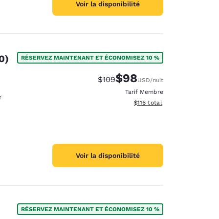
Voir la disponibilité
0)
RÉSERVEZ MAINTENANT ET ÉCONOMISEZ 10 %
$98
Tarif barré :
Tarif réduit :
$109
USD
/nuit
Tarif Membre
r
Afficher les détails du total 
$116
total
Voir la disponibilité
RÉSERVEZ MAINTENANT ET ÉCONOMISEZ 10 %