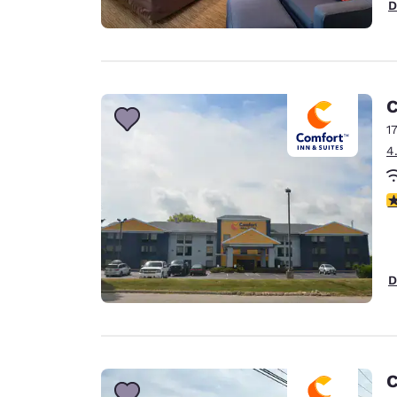
D
C
1
4
4
D
C