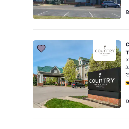
D
C
T
9
3
3
D