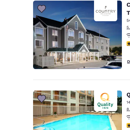
C
T
5
5
3
D
Q
1
8
2