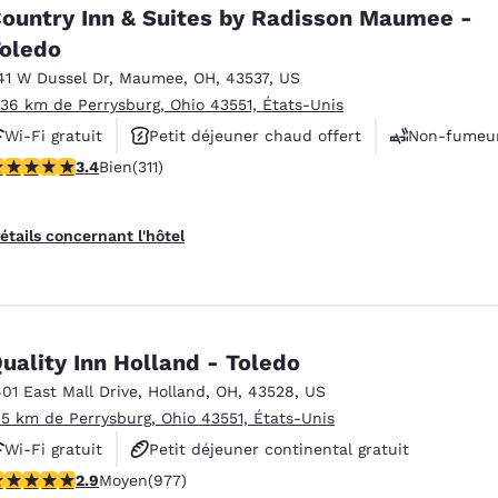
ountry Inn & Suites by Radisson Maumee -
oledo
41 W Dussel Dr
,
Maumee
,
OH
,
43537
,
US
.36 km de Perrysburg, Ohio 43551, États-Unis
Wi-Fi gratuit
Petit déjeuner chaud offert
Non-fumeu
.39 étoiles. Bien. 311 commentaires
3.4
Bien
(311)
étails concernant l'hôtel
uality Inn Holland - Toledo
401 East Mall Drive
,
Holland
,
OH
,
43528
,
US
.5 km de Perrysburg, Ohio 43551, États-Unis
Wi-Fi gratuit
Petit déjeuner continental gratuit
.89 étoiles. Moyen. 977 commentaires
2.9
Moyen
(977)
Petit déjeuner Grab & Go gratuit