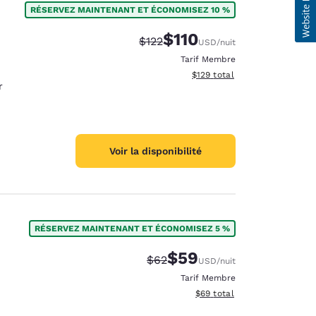
RÉSERVEZ MAINTENANT ET ÉCONOMISEZ 10 %
$110
Tarif barré :
Tarif réduit :
$122
USD
/nuit
Tarif Membre
Afficher les détails du total 
$129
total
r
Voir la disponibilité
RÉSERVEZ MAINTENANT ET ÉCONOMISEZ 5 %
$59
Tarif barré :
Tarif réduit :
$62
USD
/nuit
Tarif Membre
Afficher les détails du total 
$69
total