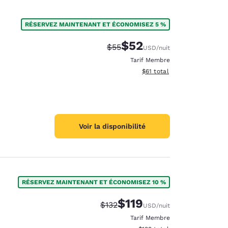
RÉSERVEZ MAINTENANT ET ÉCONOMISEZ 5 %
$52
Tarif barré :
Tarif réduit :
$55
USD
/nuit
Tarif Membre
Afficher les détails du total
$61
total
Voir la disponibilité
RÉSERVEZ MAINTENANT ET ÉCONOMISEZ 10 %
$119
Tarif barré :
Tarif réduit :
$132
USD
/nuit
Tarif Membre