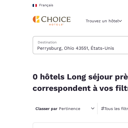
Chargement terminé
Sauter à Contenu Principal
Français
Trouvez un hôtel
Trouver des hôtels
Destination
Région et lieu 
France
Français
0 hôtels Long séjour près de Perrysburg, Ohio 43
Sélectionne
0 hôtels Long séjour pr
Amériques
correspondent à vos filt
United Sta
English
Classer par
Pertinence
Tous les filt
América L
4 filt
Português