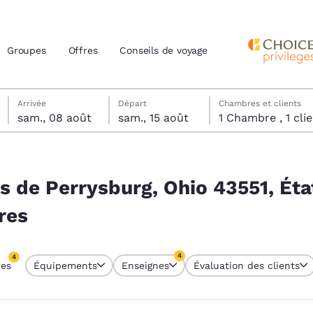
Groupes
Offres
Conseils de voyage
samedi 8 août
samedi 15 août
samedi 15 août date de départ sélectionnée
samedi 8 août date d’arrivée sélectionnée
Arrivée
Départ
Chambres et clients
sam., 08 août
sam., 15 août
1 Chambre , 1 
actuels
551, États-Unis correspondent à vos filtres
z votre langue préférée
ès de Perrysburg, Ohio 43551, Ét
res
tes
Estados Unidos
América Lat
Español
Español
4
4
res
Équipements
Enseignes
Évaluation des clients
atina
Latin America
Canada
res sélectionnés
English
English
4 filtres sélectionnés