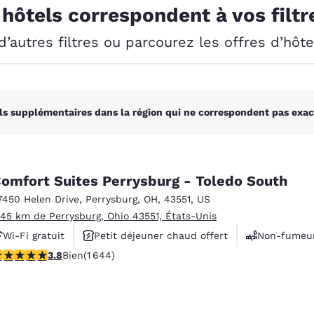
México
Mexico
 hôtels correspondent à vos filtr
Español
English
’autres filtres ou parcourez les offres d’hôt
nd
Germany
España
English
Español
ls supplémentaires dans la région qui ne correspondent pas exac
France
France
Français
English
Italia
Italy
Italiano
English
omfort Suites Perrysburg - Toledo South
7450 Helen Drive
,
Perrysburg
,
OH
,
43551
,
US
ngdom
.45 km de Perrysburg, Ohio 43551, États-Unis
Wi-Fi gratuit
Petit déjeuner chaud offert
Non-fumeu
.84 étoiles. Bien. 1644 commentaires
3.8
Bien
(1 644)
India
New Zealan
English
English