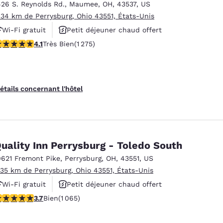
426 S. Reynolds Rd.
,
Maumee
,
OH
,
43537
,
US
.34 km de Perrysburg, Ohio 43551, États-Unis
Wi-Fi gratuit
Petit déjeuner chaud offert
.1 étoiles. Très Bien. 1275 commentaires
4.1
Très Bien
(1 275)
Animaux acceptés
étails concernant l'hôtel
uality Inn Perrysburg - Toledo South
0621 Fremont Pike
,
Perrysburg
,
OH
,
43551
,
US
.35 km de Perrysburg, Ohio 43551, États-Unis
Wi-Fi gratuit
Petit déjeuner chaud offert
.71 étoiles. Bien. 1065 commentaires
3.7
Bien
(1 065)
Animaux acceptés