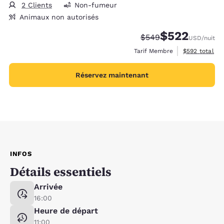
2 Clients
Non-fumeur
Animaux non autorisés
$522
Tarif barré :
Tarif réduit :
$549
USD
/nuit
Afficher les d
Tarif Membre
$592
total
Réservez maintenant
INFOS
Détails essentiels
Arrivée
16:00
Heure de départ
11:00