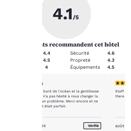
4.1
La
/5
protection
de votre
81
% les clients recommandent cet hôtel
vie privée
État
4.4
Sécurité
4.6
Service
4.5
Propreté
4.3
est notre
Valeur
4
Équipements
4.5
priorité.
5 étoiles. Exceptionnel. 1 commentaire
3 étoiles
5/5
Notre site internet
Emplacement en bord de l'océan et la gentillesse
Staff wa
utilise des cookies, y
du personnel qui n'a pas hésité à nous changer la
there wa
chambre suite à un problème. Merci encore et ne
compris des cookies de
changez rien, tout était parfait.
tiers, à des fins de
performance et pour
vous offrir une
expérience en ligne
septembre 2024
août 2
Vérifié
personnalisée en