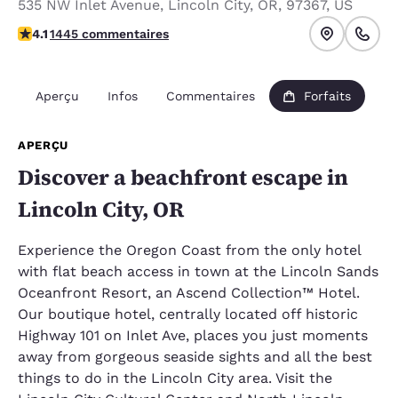
535 NW Inlet Avenue
,
Lincoln City
,
OR
,
97367
,
US
4.14 étoiles. Très Bien.
4.1
1445 commentaires
Aperçu
Infos
Commentaires
Forfaits
APERÇU
Discover a beachfront escape in
Lincoln City, OR
Experience the Oregon Coast from the only hotel
with flat beach access in town at the Lincoln Sands
Oceanfront Resort, an Ascend Collection™ Hotel.
Our boutique hotel, centrally located off historic
Highway 101 on Inlet Ave, places you just moments
away from gorgeous seaside sights and all the best
things to do in the Lincoln City area. Visit the