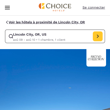
Chargement terminé
Sauter à Contenu Principal
Se connecter
Voir les hôtels à proximité de Lincoln City, OR
Lincoln City, OR, US
Modifier la recherche pour Lincoln City, OR, US. Date d’arrivée aoû 09,
aoû 09 - aoû 10
•
1 chambre, 1 client