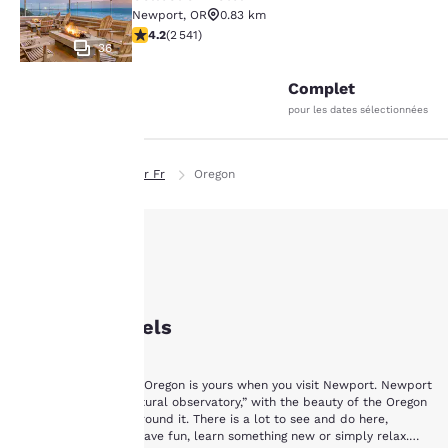
Newport
,
OR
0.83 km
4.19 étoiles. Très Bien. 2541 commentaires
4.2
(
2 541
)
36
Complet
pour les dates sélectionnées
La
Page d’accueil
Fr Fr
Oregon
protection
de votre
vie privée
Newport Hotels
est notre
Newport Hôtels
priorité.
The beauty of coastal Oregon is yours when you visit Newport. Newport
has been called a “natural observatory,” with the beauty of the Oregon
Notre site internet
coast stretching out around it. There is a lot to see and do here,
utilise des cookies, y
whether you want to have fun, learn something new or simply relax.
compris des cookies de