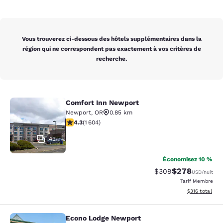
Vous trouverez ci-dessous des hôtels supplémentaires dans la
région qui ne correspondent pas exactement à vos critères de
recherche.
Comfort Inn Newport
Comfort Inn Newport
Newport
,
OR
0.85 km
4.31 étoiles. Excellent. 1604 commentaires
4.3
(
1 604
)
43
Économisez 10 %
$278
Tarif barré :
Tarif réduit :
$309
USD
/nuit
Tarif Membre
Afficher les dé
$316
total
Econo Lodge Newport
Econo Lodge Newport