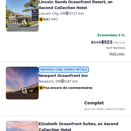
Lincoln Sands Oceanfront Resort, an
Lincoln Sands Oceanfront Resort, a
Ascend Collection Hotel
Lincoln City
,
OR
37.21 km
4.14 étoiles. Très Bien. 1441 commentaires
4.1
(
1 441
)
47
Économisez 5 %
$522
Tarif barré :
Tarif réduit :
$549
USD
/nuit
Tarif Membre
Afficher les dé
$592
total
Newport Oceanfront Inn
NOUVEAU CHEZ CHOICE HOTELS
Newport Oceanfront Inn
Newport
,
OR
0.87 km
Pas encore de commentaires
Pas encore de commentaires
19
Complet
pour les dates sélectionnées
Elizabeth Oceanfront Suites, an Ascend
Elizabeth Oceanfront Suites, an Asc
Collection Hotel