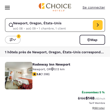
Chargement terminé
Sauter à Contenu Principal
Se connecter
Newport, Oregon, États-Unis
Modifier la recherche pour Newport, Oregon, États-Unis. Date d’arrivé
aoû 08 - aoû 09
•
1 chambre, 1 client
1
Map
Triez et filtrez
1 filtre sélectionné
1 hôtels près de Newport, Oregon, États-Unis correspondent à vos filtres
Rodeway Inn Newport
Rodeway Inn Newport
Newport
,
OR
0.13 km
3.84 étoiles. Bien. 1398 commentaires
3.8
(
1 398
)
30
Économisez 5 %
$148
Tarif barré :
Tarif réduit :
$156
USD
/nuit
Tarif Membre
Afficher les dé
$168
total