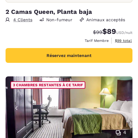
2 Camas Queen, Planta baja
4 Clients
Non-fumeur
Animaux acceptés
$89
Tarif barré :
Tarif réduit :
$99
USD
/nuit
Afficher les 
Tarif Membre
$99
total
Réservez maintenant
3 CHAMBRES RESTANTES À CE TARIF
4