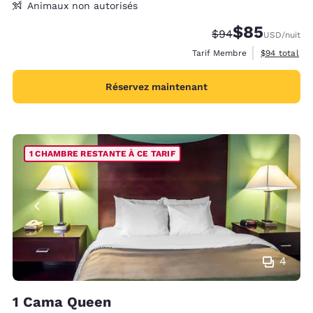
Animaux non autorisés
$85
Tarif barré :
Tarif réduit :
$94
USD
/nuit
Afficher les 
Tarif Membre
$94
total
Réservez maintenant
1 CHAMBRE RESTANTE À CE TARIF
4
1 Cama Queen