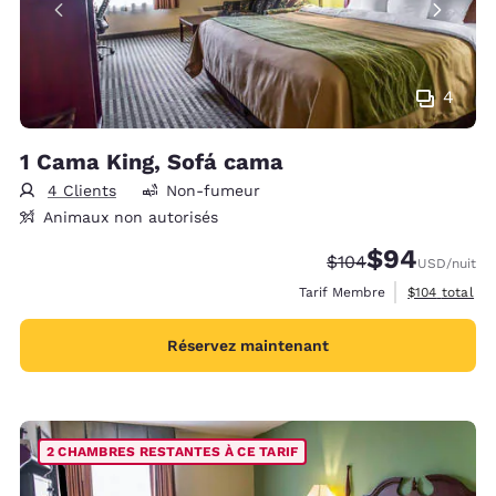
4
1 Cama King, Sofá cama
4 Clients
Non-fumeur
Animaux non autorisés
$94
Tarif barré :
Tarif réduit :
$104
USD
/nuit
Afficher les d
Tarif Membre
$104
total
Réservez maintenant
2 CHAMBRES RESTANTES À CE TARIF