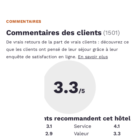
COMMENTAIRES
Commentaires des clients
(
1501
)
De vrais retours de la part de vrais clients : découvrez ce
que les clients ont pensé de leur séjour grâce à leur
enquête de satisfaction en ligne.
En savoir plus
3.3
La
/5
protection
de votre
61
% les clients recommandent cet hôtel
vie privée
Équipements
3.1
Service
4.1
État
2.9
Valeur
3.3
est notre