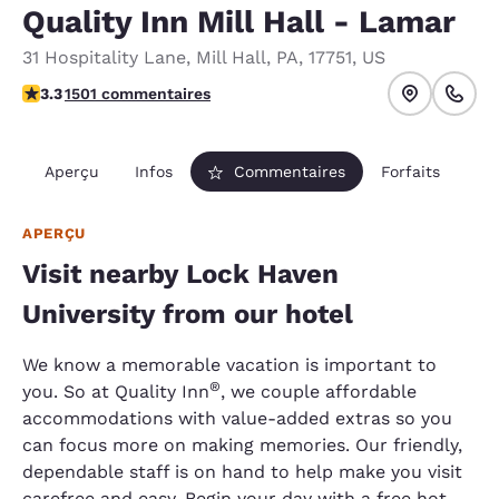
Quality Inn Mill Hall - Lamar
31 Hospitality Lane
,
Mill Hall
,
PA
,
17751
,
US
3.32 étoiles. Bien.
3.3
1501 commentaires
Aperçu
Infos
Commentaires
Forfaits
APERÇU
Visit nearby Lock Haven
University from our hotel
We know a memorable vacation is important to
®
you. So at Quality Inn
, we couple affordable
accommodations with value-added extras so you
can focus more on making memories. Our friendly,
dependable staff is on hand to help make you visit
carefree and easy. Begin your day with a free hot