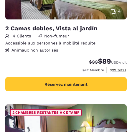
4
2 Camas dobles, Vista al jardín
4 Clients
Non-fumeur
Accessible aux personnes à mobilité réduite
Animaux non autorisés
$89
Tarif barré :
Tarif réduit :
$99
USD
/nuit
Afficher les 
Tarif Membre
$99
total
Réservez maintenant
2 CHAMBRES RESTANTES À CE TARIF