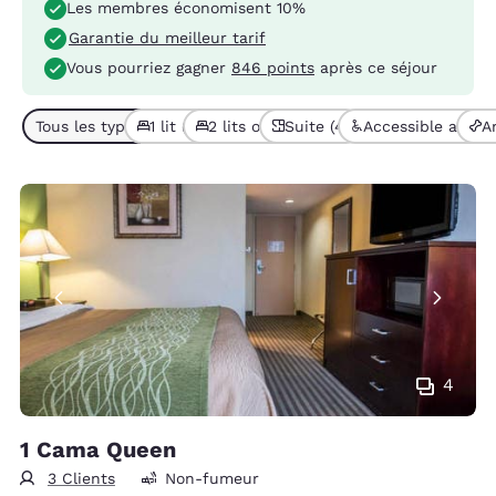
Les membres économisent 10%
Garantie du meilleur tarif
Vous pourriez gagner
846 points
après ce séjour
Tous les types de chambres (13)
1 lit (5)
2 lits ou + (8)
Suite (4)
Accessible aux pe
A
4
1 Cama Queen
3 Clients
Non-fumeur