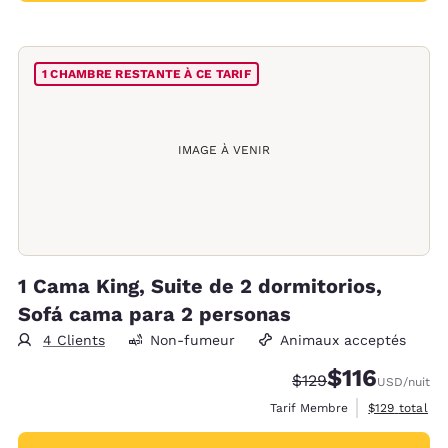
1 CHAMBRE RESTANTE À CE TARIF
IMAGE À VENIR
1 Cama King, Suite de 2 dormitorios,
Sofá cama para 2 personas
4 Clients
Non-fumeur
Animaux acceptés
$116
Tarif barré :
Tarif réduit :
$129
USD
/nuit
Afficher les d
Tarif Membre
$129
total