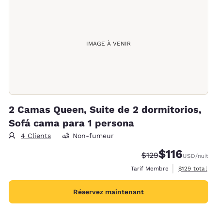
IMAGE À VENIR
2 Camas Queen, Suite de 2 dormitorios,
Sofá cama para 1 persona
4 Clients
Non-fumeur
$116
Tarif barré :
Tarif réduit :
$129
USD
/nuit
Afficher les d
Tarif Membre
$129
total
Réservez maintenant