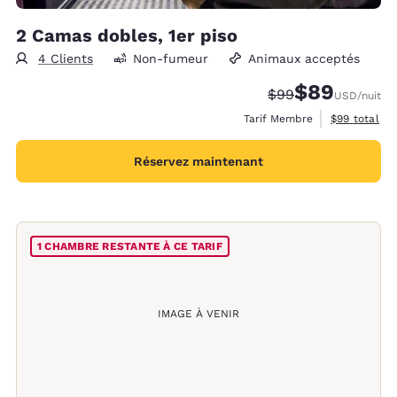
2 Camas dobles, 1er piso
4 Clients
Non-fumeur
Animaux acceptés
$89
Tarif barré :
Tarif réduit :
$99
USD
/nuit
Afficher les 
Tarif Membre
$99
total
Réservez maintenant
1 CHAMBRE RESTANTE À CE TARIF
IMAGE À VENIR