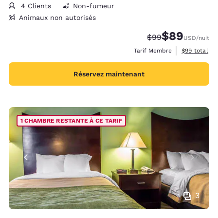
4 Clients
Non-fumeur
Animaux non autorisés
$89
Tarif barré :
Tarif réduit :
$99
USD
/nuit
Afficher les 
Tarif Membre
$99
total
Réservez maintenant
1 CHAMBRE RESTANTE À CE TARIF
3