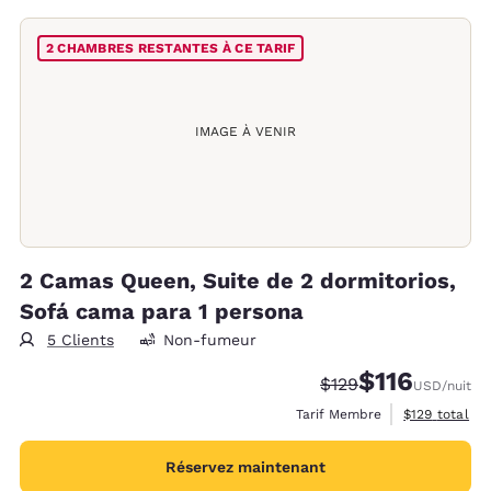
2 CHAMBRES RESTANTES À CE TARIF
IMAGE À VENIR
2 Camas Queen, Suite de 2 dormitorios,
Sofá cama para 1 persona
5 Clients
Non-fumeur
$116
Tarif barré :
Tarif réduit :
$129
USD
/nuit
Afficher les d
Tarif Membre
$129
total
Réservez maintenant