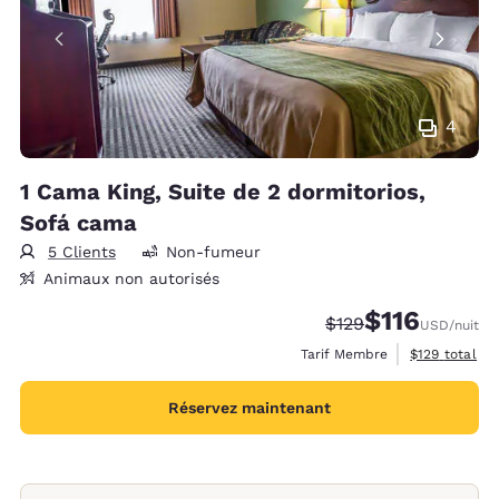
4
1 Cama King, Suite de 2 dormitorios,
Sofá cama
5 Clients
Non-fumeur
Animaux non autorisés
$116
Tarif barré :
Tarif réduit :
$129
USD
/nuit
Afficher les d
Tarif Membre
$129
total
Réservez maintenant