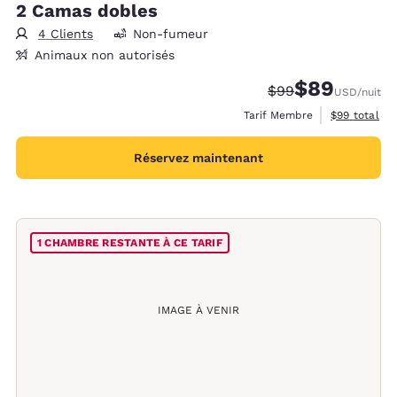
2 Camas dobles
4 Clients
Non-fumeur
Animaux non autorisés
$89
Tarif barré :
Tarif réduit :
$99
USD
/nuit
Afficher les 
Tarif Membre
$99
total
Réservez maintenant
1 CHAMBRE RESTANTE À CE TARIF
IMAGE À VENIR