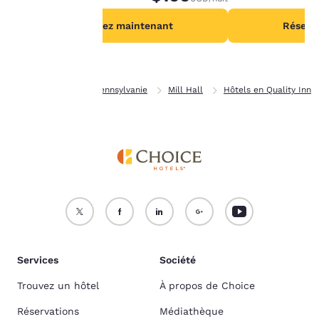
Politique en matière de
cookies
.
Réservez maintenant
Réserv
Accepter tous les cookies
Refuser tous les cookies
Page d’accueil
Pennsylvanie
Mill Hall
Hôtels en Quality Inn
Services
Société
Trouvez un hôtel
À propos de Choice
Réservations
Médiathèque