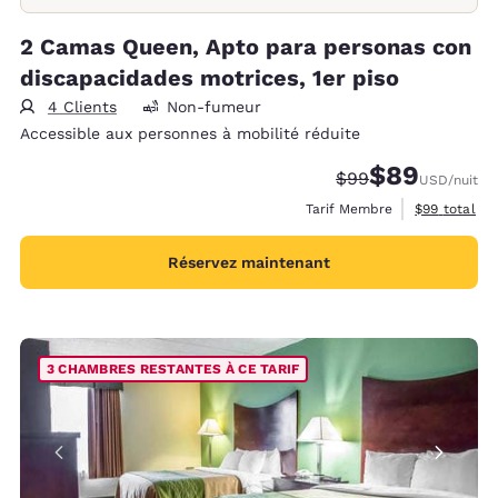
2 Camas Queen, Apto para personas con
discapacidades motrices, 1er piso
4 Clients
Non-fumeur
Accessible aux personnes à mobilité réduite
$89
Tarif barré :
Tarif réduit :
$99
USD
/nuit
Afficher les 
Tarif Membre
$99
total
Réservez maintenant
3 CHAMBRES RESTANTES À CE TARIF