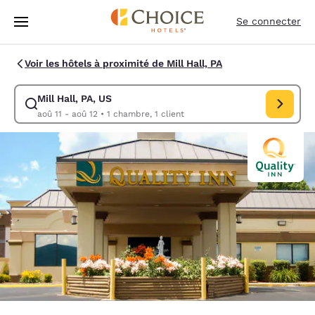
Chargement terminé
Sauter à Contenu Principal
Se connecter
Voir les hôtels à proximité de Mill Hall, PA
Mill Hall, PA, US
Modifier la recherche pour Mill Hall, PA, US. Date d’arrivée aoû 11, Da
aoû 11 - aoû 12
•
1 chambre, 1 client