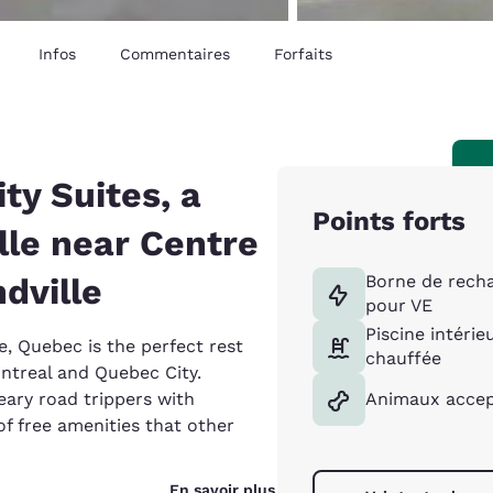
Infos
Commentaires
Forfaits
ty Suites, a
Points forts
lle near Centre
dville
Borne de rech
pour VE
Piscine intérie
, Quebec is the perfect rest
chauffée
ntreal and Quebec City.
eary road trippers with
Animaux accep
 free amenities that other
En savoir plus