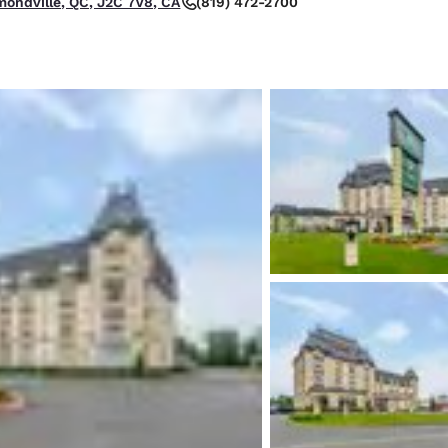
(819) 472-2700
ondville, QC, J2C 7V8, CA
México
Mexico
Español
English
nd
Germany
España
English
Español
France
France
Français
English
Italia
Italy
Italiano
English
ngdom
India
New Zealan
English
English