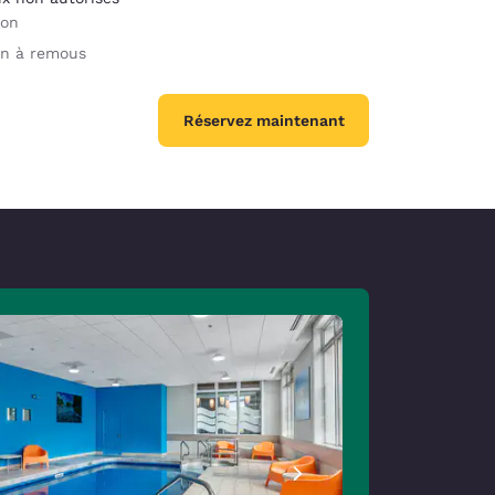
lon
in à remous
Réservez maintenant