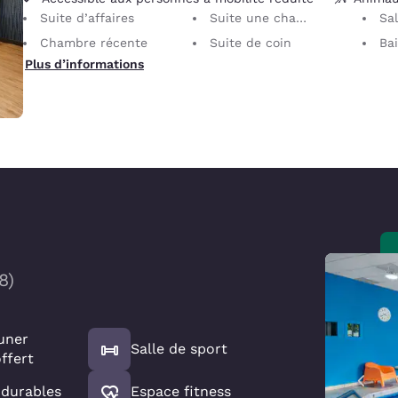
Suite d’affaires
Suite une chambre
Sa
Chambre récente
Suite de coin
Ba
Plus d’informations
8
)
euner
Salle de sport
ffert
 durables
Espace fitness