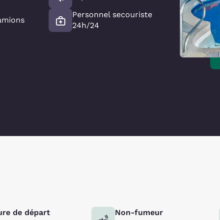
Personnel secouriste
amions
24h/24
re de départ
Non-fumeur