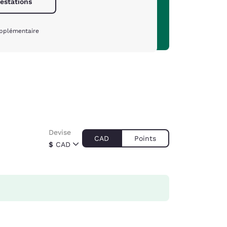
restations
upplémentaire
Devise
CAD
Points
$
CAD