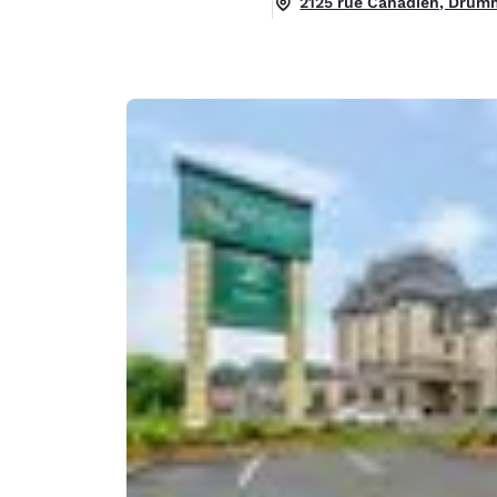
2125 rue Canadien, Drumm
Canada
Français
Europe
Deutschla
Deutsch
Spain
English
Ireland
English
United Ki
English
Asie-Pacifique
Australia
English