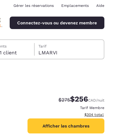
Gérer les réservations
Emplacements
Aide
Connectez-vous ou devenez membre
ents
Tarif
1 Chambre , 1 client
LMARVI
$256
Tarif barré :
Tarif réduit :
$275
CAD
/nuit
ina
Tarif Membre
Afficher les détails du total e
$304
total
Afficher les chambres