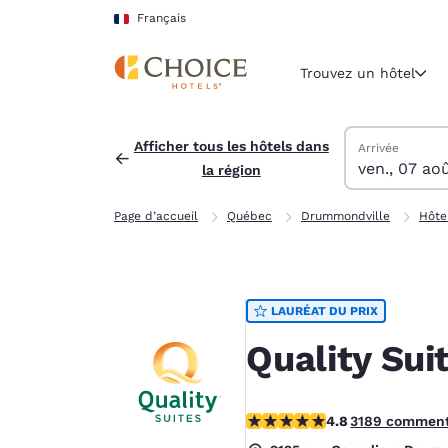
Chargement terminé
Sauter à Contenu Principal
Français
Trouvez un hôtel
Trouver des hô
vendredi 7 aoû
samedi 8 août
samedi 8 août 
vendredi 7 aoû
Afficher tous les hôtels dans
Arrivée
ven., 07 ao
la région
Région et lieu 
France
Page d’accueil
Québec
Drummondville
Hôte
Français
Sélectionne
Amériques
LAURÉAT DU PRIX
United Sta
English
Quality Sui
América L
Português
4.78 étoiles. Exceptionnel.
4.8
3189 comment