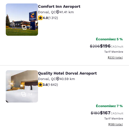
Comfort Inn Aeroport
Comfort Inn Aeroport
Dorval
,
QC
41.41 km
4.04 étoiles. Très Bien. 1312 commentaires
4.0
(
1 312
)
31
Économisez 5 %
$196
Tarif barré :
Tarif réduit :
$206
CAD
/nuit
Tarif Membre
Afficher les dé
$233
total
Quality Hotel Dorval Aeroport
Quality Hotel Dorval Aeroport
Dorval
,
QC
40.59 km
3.63 étoiles. Bien. 1642 commentaires
3.6
(
1 642
)
54
Économisez 7 %
$167
Tarif barré :
Tarif réduit :
$180
CAD
/nuit
Tarif Membre
Afficher les dé
$199
total