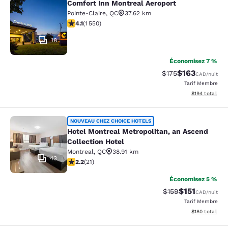
Comfort Inn Montreal Aeroport
Comfort Inn Montreal Aeroport
Pointe-Claire
,
QC
37.62 km
4.14 étoiles. Très Bien. 1550 commentaires
4.1
(
1 550
)
18
Économisez 7 %
$163
Tarif barré :
Tarif réduit :
$175
CAD
/nuit
Tarif Membre
Afficher les dé
$194
total
Hotel Montreal Metropolitan, an Asc
NOUVEAU CHEZ CHOICE HOTELS
Hotel Montreal Metropolitan, an Ascend
Collection Hotel
Montreal
,
QC
38.91 km
43
2.24 étoiles. Moyen. 21 commentaires
2.2
(
21
)
Économisez 5 %
$151
Tarif barré :
Tarif réduit :
$159
CAD
/nuit
Tarif Membre
Afficher les dé
$180
total