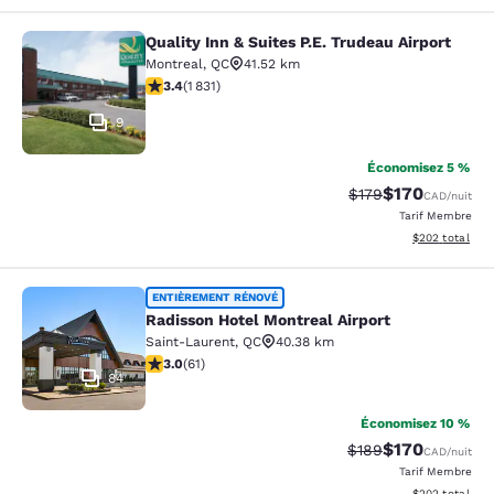
Quality Inn & Suites P.E. Trudeau Airport
Quality Inn & Suites P.E. Trudeau Air
Montreal
,
QC
41.52 km
3.38 étoiles. Bien. 1831 commentaires
3.4
(
1 831
)
9
Économisez 5 %
$170
Tarif barré :
Tarif réduit :
$179
CAD
/nuit
Tarif Membre
Afficher les dé
$202
total
Radisson Hotel Montreal Airport
ENTIÈREMENT RÉNOVÉ
Radisson Hotel Montreal Airport
Saint-Laurent
,
QC
40.38 km
2.95 étoiles. Moyen. 61 commentaires
3.0
(
61
)
84
Économisez 10 %
$170
Tarif barré :
Tarif réduit :
$189
CAD
/nuit
Tarif Membre
Afficher les dé
$202
total