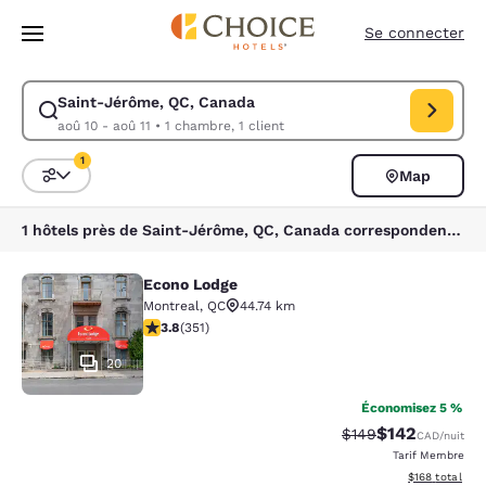
Chargement terminé
Sauter à Contenu Principal
Se connecter
Saint-Jérôme, QC, Canada
Modifier la recherche pour Saint-Jérôme, QC, Canada. Date d’arrivée a
aoû 10 - aoû 11
•
1 chambre, 1 client
1
Map
Triez et filtrez
1 filtre sélectionné
1 hôtels près de Saint-Jérôme, QC, Canada correspondent à vos filtres
Econo Lodge
Econo Lodge
Montreal
,
QC
44.74 km
3.83 étoiles. Bien. 351 commentaires
3.8
(
351
)
20
Économisez 5 %
$142
Tarif barré :
Tarif réduit :
$149
CAD
/nuit
Tarif Membre
Afficher les dé
$168
total