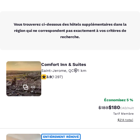
Vous trouverez ci-dessous des hôtels supplémentaires dans la
région qui ne correspondent pas exactement à vos critères de
recherche.
Comfort Inn & Suites
Comfort Inn & Suites
Saint-Jerome
,
QC
1 km
3.89 étoiles. Bien. 1297 commentaires
3.9
(
1 297
)
44
Économisez 5 %
$180
Tarif barré :
Tarif réduit :
$189
CAD
/nuit
Tarif Membre
Afficher les dé
$214
total
Comfort Inn Montreal - Laval - Hig
ENTIÈREMENT RÉNOVÉ