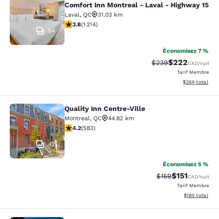
Comfort Inn Montreal - Laval - Highway 15
Laval
,
QC
31.03 km
3.81 étoiles. Bien. 1214 commentaires
3.8
(
1 214
)
54
Économisez 7 %
$222
Tarif barré :
Tarif réduit :
$239
CAD
/nuit
Tarif Membre
Afficher les dé
$264
total
Quality Inn Centre-Ville
Quality Inn Centre-Ville
Montreal
,
QC
44.82 km
4.16 étoiles. Très Bien. 583 commentaires
4.2
(
583
)
42
Économisez 5 %
$151
Tarif barré :
Tarif réduit :
$159
CAD
/nuit
Tarif Membre
Afficher les dé
$180
total