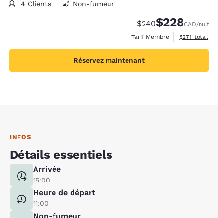
4 Clients
Non-fumeur
$228
Tarif barré :
Tarif réduit :
$240
CAD
/nuit
Afficher les d
Tarif Membre
$271
total
Réservez maintenant
INFOS
Détails essentiels
Arrivée
15:00
Heure de départ
11:00
Non-fumeur