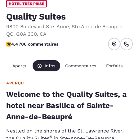
HÔTEL TRÈS PRISÉ
Quality Suites
9800 Boulevard Ste-Anne
,
Ste Anne de Beaupre
,
QC
,
G0A 3C0
,
CA
4.37 étoiles. Excellent.
4.4
706 commentaires
Aperçu
Infos
Commentaires
Forfaits
APERÇU
Welcome to the Quality Suites, a
hotel near Basilica of Sainte-
Anne-de-Beaupré
Nestled on the shores of the St. Lawrence River,
®
the Quality Suites
in Ste-Anne-De-Beaupré