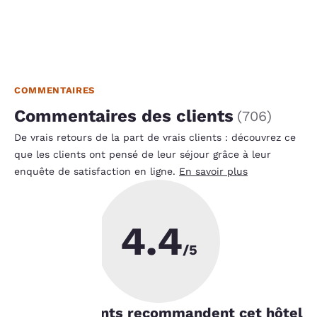
COMMENTAIRES
Commentaires des clients
(
706
)
De vrais retours de la part de vrais clients : découvrez ce
que les clients ont pensé de leur séjour grâce à leur
enquête de satisfaction en ligne.
En savoir plus
4.4
La
/5
protection
de votre
90
% les clients recommandent cet hôtel