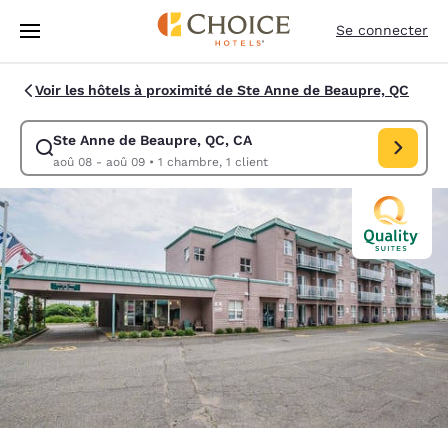
Chargement terminé
Sauter à Contenu Principal
Se connecter
Voir les hôtels à proximité de Ste Anne de Beaupre, QC
Ste Anne de Beaupre, QC, CA
Modifier la recherche pour Ste Anne de Beaupre, QC, CA. Date d’arriv
aoû 08 - aoû 09
•
1 chambre, 1 client