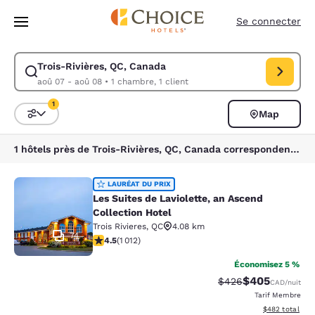
Chargement terminé
Sauter à Contenu Principal
Se connecter
Trois-Rivières, QC, Canada
Modifier la recherche pour Trois-Rivières, QC, Canada. Date d’arrivée 
aoû 07 - aoû 08
•
1 chambre, 1 client
1
Map
Triez et filtrez
1 filtre sélectionné
1 hôtels près de Trois-Rivières, QC, Canada correspondent à vos filtres
Les Suites de Laviolette, an Ascend 
LAURÉAT DU PRIX
Les Suites de Laviolette, an Ascend
Collection Hotel
Trois Rivieres
,
QC
4.08 km
74
4.45 étoiles. Excellent. 1012 commentaires
4.5
(
1 012
)
Économisez 5 %
$405
Tarif barré :
Tarif réduit :
$426
CAD
/nuit
Tarif Membre
Afficher les dé
$482
total