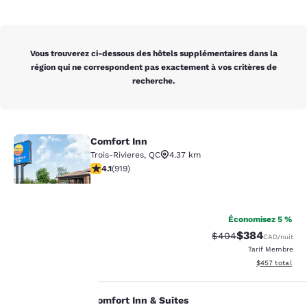
Vous trouverez ci-dessous des hôtels supplémentaires dans la
région qui ne correspondent pas exactement à vos critères de
recherche.
Comfort Inn
Comfort Inn
Trois-Rivieres
,
QC
4.37 km
4.13 étoiles. Très Bien. 919 commentaires
4.1
(
919
)
34
Économisez 5 %
$384
Tarif barré :
Tarif réduit :
$404
La
CAD
/nuit
Tarif Membre
Afficher les dé
protection
$457
total
de votre
Comfort Inn & Suites
Comfort Inn & Suites