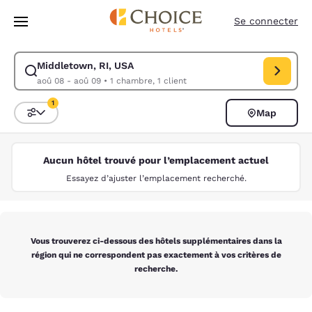
Chargement terminé
Sauter à Contenu Principal
Se connecter
Middletown, RI, USA
Modifier la recherche pour Middletown, RI, USA. Date d’arrivée aoû 08
aoû 08 - aoû 09
•
1 chambre, 1 client
1
Map
Triez et filtrez
1 filtre sélectionné
Aucun hôtel trouvé pour l’emplacement actuel
Essayez d’ajuster l’emplacement recherché.
Vous trouverez ci-dessous des hôtels supplémentaires dans la
région qui ne correspondent pas exactement à vos critères de
recherche.