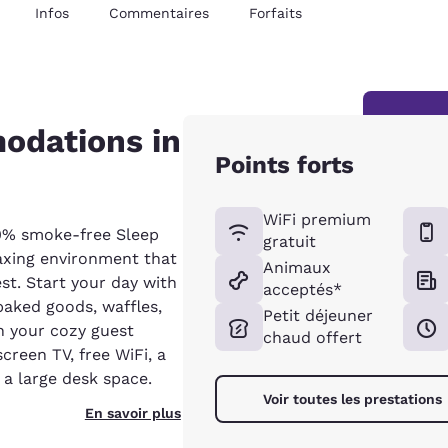
Infos
Commentaires
Forfaits
odations in
Points forts
WiFi premium
0% smoke-free Sleep
gratuit
laxing environment that
Animaux
st. Start your day with
acceptés*
baked goods, waffles,
Petit déjeuner
n your cozy guest
chaud offert
creen TV, free WiFi, a
 a large desk space.
Voir toutes les prestations
En savoir plus