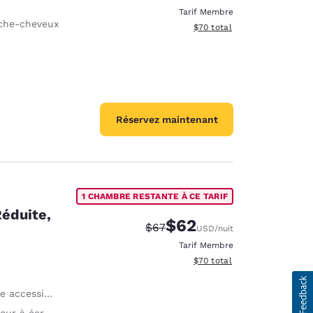
Tarif Membre
che-cheveux
Afficher les détails du total 
$70
total
Réservez maintenant
1 CHAMBRE RESTANTE À CE TARIF
Réduite,
$62
Tarif barré :
Tarif réduit :
$67
USD
/nuit
Tarif Membre
Afficher les détails du total 
$70
total
ssible en fauteuil
à écran plat 32"