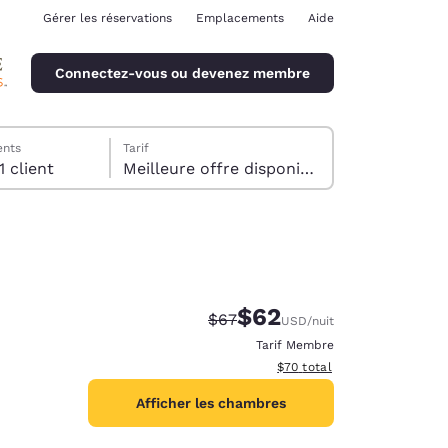
Gérer les réservations
Emplacements
Aide
Connectez-vous ou devenez membre
ents
Tarif
1 Chambre , 1 client
Meilleure offre disponible
$62
Tarif barré :
Tarif réduit :
$67
USD
/nuit
ina
Tarif Membre
Afficher les détails du total 
$70
total
Afficher les chambres