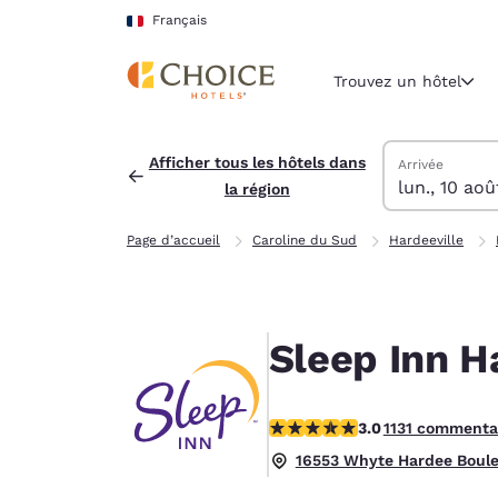
Chargement terminé
Sauter à Contenu Principal
Français
Trouvez un hôtel
Trouver des hô
lundi 10 août
mardi 11 août
mardi 11 août 
lundi 10 août 
Afficher tous les hôtels dans
Arrivée
lun., 10 aoû
la région
Région et lieu 
France
Page d’accueil
Caroline du Sud
Hardeeville
Français
Sélectionne
Amériques
Sleep Inn Ha
United Sta
English
3.03 étoiles. Moyen.
3.0
1131 commenta
América L
Português
16553 Whyte Hardee Boulev