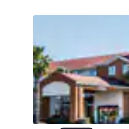
Canada
Français
Europe
Deutschla
Deutsch
Spain
English
Ireland
English
United Ki
English
Asie-Pacifique
Australia
English