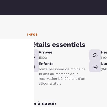
INFOS
Détails essentiels
Arrivée
Heu
15:00
11:0
La
Enfants
Nu
protection
Toute personne de moins de
(84
18 ans au moment de la
de votre
réservation bénéficient d'un
séjour gratuit
vie privée
est notre
Bon à savoir