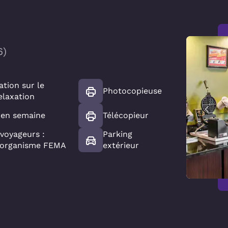
6
)
ation sur le
Photocopieuse
elaxation
t en semaine
Télécopieur
voyageurs :
Parking
l'organisme FEMA
extérieur