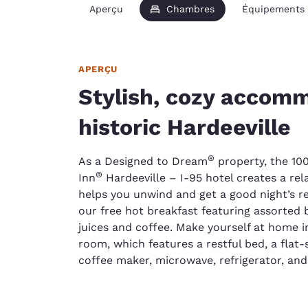
Aperçu
Chambres
Équipements
APERÇU
Stylish, cozy accomm
historic Hardeeville
®
As a Designed to Dream
property, the 10
®
Inn
Hardeeville – I-95 hotel creates a re
helps you unwind and get a good night’s re
our free hot breakfast featuring assorted 
juices and coffee. Make yourself at home i
room, which features a restful bed, a flat-s
coffee maker, microwave, refrigerator, and