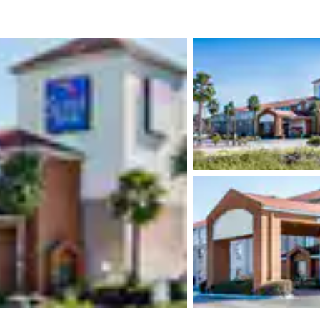
México
Mexico
Español
English
nd
Germany
España
English
Español
France
France
Français
English
Italia
Italy
Italiano
English
ngdom
India
New Zealan
English
English