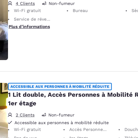
4 Clients
Non-fumeur
Wi-Fi gratuit
Bureau
Sè
Service de réveil téléphonique
Plus d’informations
ACCESSIBLE AUX PERSONNES À MOBILITÉ RÉDUITE
1 Lit double, Accès Personnes à Mobilité 
1er étage
2 Clients
Non-fumeur
Accessible aux personnes à mobilité réduite
Wi-Fi gratuit
Accès Personnes à Mobilité Réduite
Douche acce
Pas de vue
1er étage
Téléviseur 