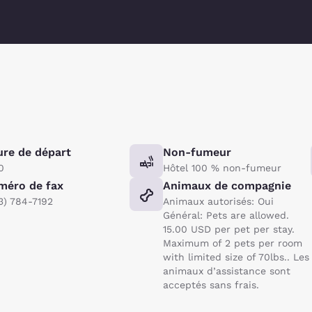
re de départ
Non-fumeur
0
Hôtel 100 % non-fumeur
méro de fax
Animaux de compagnie
3) 784-7192
Animaux autorisés: Oui
Général: Pets are allowed.
15.00 USD per pet per stay.
Maximum of 2 pets per room
with limited size of 70lbs.. Les
animaux d’assistance sont
acceptés sans frais.