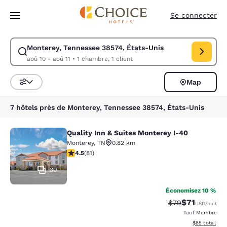
Chargement terminé
Sauter à Contenu Principal
Se connecter
Monterey, Tennessee 38574, États-Unis
Modifier la recherche pour Monterey, Tennessee 38574, États-Unis. Date
aoû 10 - aoû 11
•
1 chambre, 1 client
Map
Triez et filtrez
7 hôtels près de Monterey, Tennessee 38574, États-Unis
Quality Inn & Suites Monterey I-40
Quality Inn & Suites Monterey I-40
Monterey
,
TN
0.82 km
4.47 étoiles. Excellent. 81 commentaires
4.5
(
81
)
30
Économisez 10 %
$71
Tarif barré :
Tarif réduit :
$79
USD
/nuit
Tarif Membre
Afficher les d
$85
total