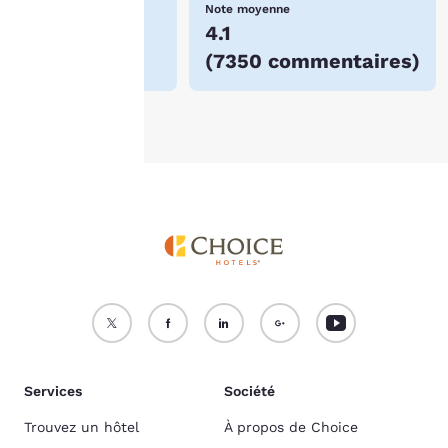
Meilleur prix !
Note moyenne
consultez notre
$71
4.1
Politique en matière de
(
7350 commentaires
)
cookies
.
Accepter tous les cookies
Refuser tous les cookies
Services
Société
Trouvez un hôtel
À propos de Choice