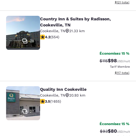
Afficher les d
$121
total
Country Inn & Suites by Radisson,
Country Inn & Suites by Radisson, C
Cookeville, TN
Cookeville
,
TN
21.33 km
4.17 étoiles. Très Bien. 554 commentaires
4.2
(
554
)
28
Économisez 15 %
$98
Tarif barré :
Tarif réduit :
$115
USD
/nuit
Tarif Membre
Afficher les d
$117
total
Quality Inn Cookeville
Quality Inn Cookeville
Cookeville
,
TN
20.93 km
3.52 étoiles. Bien. 1655 commentaires
3.5
(
1 655
)
27
Économisez 15 %
$80
Tarif barré :
Tarif réduit :
$93
USD
/nuit