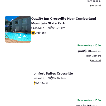
Tarif spécial
Afficher les d
$95
total
Quality Inn Crossville Near Cumberland
Quality Inn Crossville Near Cumber
Mountain State Park
Crossville
,
TN
25.72 km
3.94 étoiles. Bien. 435 commentaires
3.9
(
435
)
29
Économisez 10 %
$80
Tarif barré :
Tarif réduit :
$89
USD
/nuit
Tarif Membre
Afficher les d
$96
total
La
Comfort Suites Crossville
Comfort Suites Crossville
Crossville
,
TN
32.87 km
protection
4.43 étoiles. Excellent. 1695 commentaires
4.4
(
1 695
)
de votre
30
vie privée
Économisez 10 %
$103
Tarif barré :
Tarif réduit :