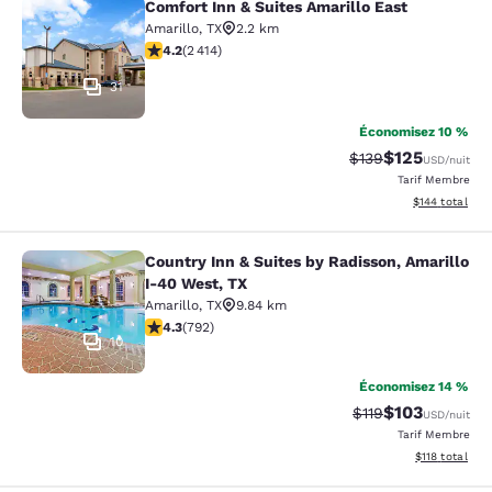
Comfort Inn & Suites Amarillo East
Comfort Inn & Suites Amarillo East
Amarillo
,
TX
2.2 km
4.16 étoiles. Très Bien. 2414 commentaires
4.2
(
2 414
)
31
Économisez 10 %
$125
Tarif barré :
Tarif réduit :
$139
USD
/nuit
Tarif Membre
Afficher les dé
$144
total
Country Inn & Suites by Radisson, Amarillo
Country Inn & Suites by Radisson, A
I-40 West, TX
Amarillo
,
TX
9.84 km
4.32 étoiles. Excellent. 792 commentaires
4.3
(
792
)
10
Économisez 14 %
$103
Tarif barré :
Tarif réduit :
$119
USD
/nuit
Tarif Membre
Afficher les d
$118
total