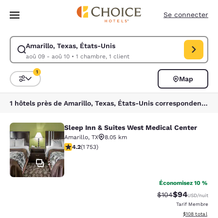
Chargement terminé
Sauter à Contenu Principal
Se connecter
Amarillo, Texas, États-Unis
Modifier la recherche pour Amarillo, Texas, États-Unis. Date d’arrivée
aoû 09 - aoû 10
•
1 chambre, 1 client
1
Map
Triez et filtrez
1 filtre sélectionné
1 hôtels près de Amarillo, Texas, États-Unis correspondent à vos filtres
Sleep Inn & Suites West Medical Center
Sleep Inn & Suites West Medical Ce
Amarillo
,
TX
8.05 km
4.18 étoiles. Très Bien. 1753 commentaires
4.2
(
1 753
)
29
Économisez 10 %
$94
Tarif barré :
Tarif réduit :
$104
USD
/nuit
Tarif Membre
Afficher les dé
$108
total