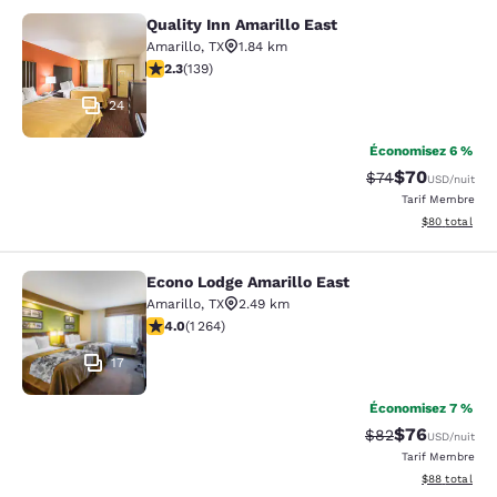
Quality Inn Amarillo East
Quality Inn Amarillo East
Amarillo
,
TX
1.84 km
2.32 étoiles. Moyen. 139 commentaires
2.3
(
139
)
24
Économisez 6 %
$70
Tarif barré :
Tarif réduit :
$74
USD
/nuit
Tarif Membre
Afficher les d
$80
total
Econo Lodge Amarillo East
Econo Lodge Amarillo East
Amarillo
,
TX
2.49 km
3.98 étoiles. Bien. 1264 commentaires
4.0
(
1 264
)
17
Économisez 7 %
$76
Tarif barré :
Tarif réduit :
$82
USD
/nuit
Tarif Membre
Afficher les d
$88
total