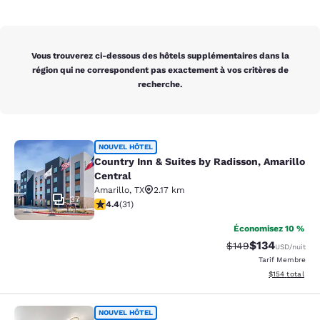
Vous trouverez ci-dessous des hôtels supplémentaires dans la
région qui ne correspondent pas exactement à vos critères de
recherche.
Country Inn & Suites by Radisson, A
NOUVEL HÔTEL
Country Inn & Suites by Radisson, Amarillo
Central
Amarillo
,
TX
2.17 km
37
4.42 étoiles. Excellent. 31 commentaires
4.4
(
31
)
Économisez 10 %
$134
Tarif barré :
Tarif réduit :
$149
USD
/nuit
Tarif Membre
Afficher les dé
$154
total
Everhome Suites Amarillo West - Me
NOUVEL HÔTEL