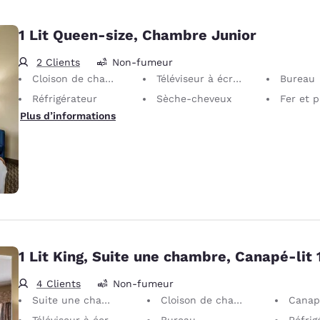
1 Lit Queen-size, Chambre Junior
2 Clients
Non-fumeur
Cloison de chambre partielle
Téléviseur à écran plat 32"
Bureau
Réfrigérateur
Sèche-cheveux
Fer et planch
Plus d’informations
1 Lit King, Suite une chambre, Canapé-lit 
4 Clients
Non-fumeur
Suite une chambre
Cloison de chambre partielle
Canapé-
Téléviseur à écran plat 32"
Bureau
Réfrig