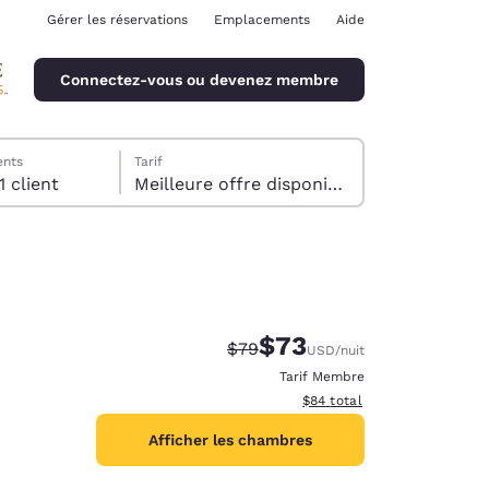
Gérer les réservations
Emplacements
Aide
Connectez-vous ou devenez membre
ents
Tarif
1 Chambre , 1 client
Meilleure offre disponible
$73
Tarif barré :
Tarif réduit :
$79
USD
/nuit
ina
Tarif Membre
Afficher les détails du total 
$84
total
Afficher les chambres