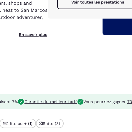
Voir toutes les prestations
ars, shops and
, heat to San Marcos
outdoor adventurer,
En savoir plus
isent 7%
Garantie du meilleur tarif
Vous pourriez gagner
73
2 lits ou + (1)
Suite (3)