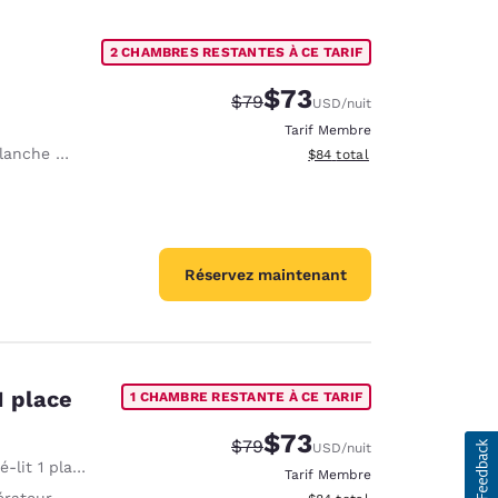
2 CHAMBRES RESTANTES À CE TARIF
$73
Tarif barré :
Tarif réduit :
$79
USD
/nuit
Tarif Membre
e à repasser
Afficher les détails du total 
$84
total
Réservez maintenant
1 place
1 CHAMBRE RESTANTE À CE TARIF
$73
Tarif barré :
Tarif réduit :
$79
USD
/nuit
lit 1 place
Tarif Membre
érateur
Afficher les détails du total 