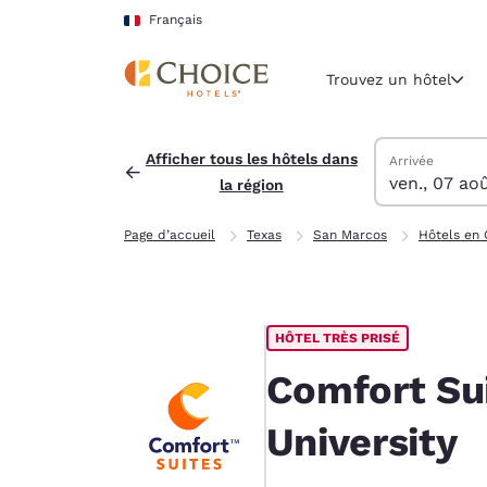
Chargement terminé
Sauter à Contenu Principal
Français
Trouvez un hôtel
Trouver des hô
vendredi 7 aoû
samedi 8 août
samedi 8 août 
vendredi 7 aoû
Afficher tous les hôtels dans
Arrivée
ven., 07 ao
la région
Région et lieu 
France
Page d’accueil
Texas
San Marcos
Hôtels en 
Français
Sélectionne
Amériques
HÔTEL TRÈS PRISÉ
United Sta
English
Comfort Sui
América L
University
Português