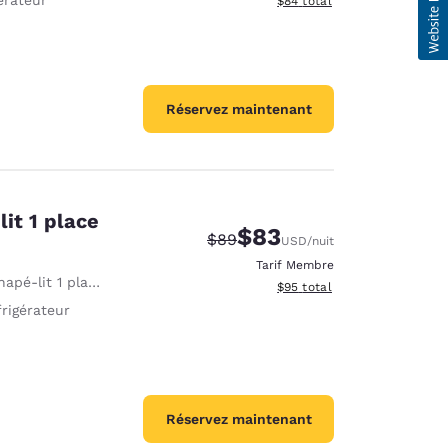
$84
total
Réservez maintenant
it 1 place
$83
Tarif barré :
Tarif réduit :
$89
USD
/nuit
Tarif Membre
apé-lit 1 place
Afficher les détails du total 
$95
total
rigérateur
Réservez maintenant