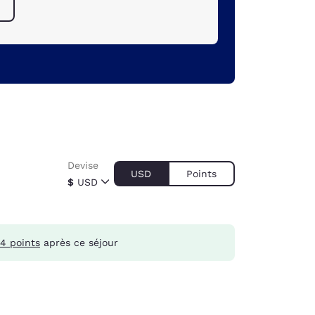
Devise
USD
Points
$
USD
4 points
après ce séjour