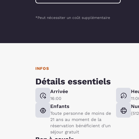
*Peut nécessiter un coût supplémentaire
INFOS
Détails essentiels
Arrivée
Heu
16:00
11:0
Enfants
Nu
Toute personne de moins de
(51
21 ans au moment de la
réservation bénéficient d'un
séjour gratuit