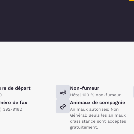
re de départ
Non-fumeur
0
Hôtel 100 % non-fumeur
méro de fax
Animaux de compagnie
2) 392-9162
Animaux autorisés: Non
Général: Seuls les animaux
d’assistance sont acceptés
gratuitement.