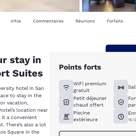
Infos
Commentaires
Réunions
Forfaits
r stay in
Points forts
rt Suites
WiFi premium
Sal
ersity hotel in San
gratuit
ace to stay in the
Petit déjeuner
Fon
or vacation,
chaud offert
par
hotel’s location near
Piscine
Enr
 it a convenient
extérieure
16:
. There’s also a lot
cos Square in the