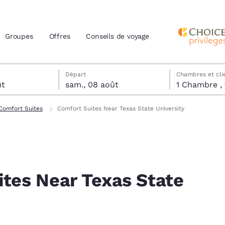
Groupes
Offres
Conseils de voyage
tels
t
date de départ sélectionnée
t date d’arrivée sélectionnée
Départ
Chambres et cli
ût
sam., 08 août
actuels
Comfort Suites
Comfort Suites Near Texas State University
z votre langue préférée
tes
Estados Unidos
América Lat
Español
Español
tes Near Texas State
atina
Latin America
Canada
English
English