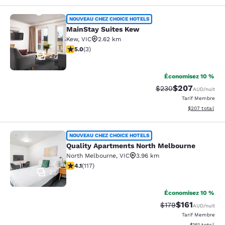
MainStay Suites Kew
NOUVEAU CHEZ CHOICE HOTELS
MainStay Suites Kew
Kew
,
VIC
2.62 km
5 étoiles. Exceptionnel. 3 commentaires
5.0
(
3
)
27
Économisez 10 %
$207
Tarif barré :
Tarif réduit :
$230
AUD
/nuit
Tarif Membre
Afficher les dé
$207
total
Quality Apartments North Melbourn
NOUVEAU CHEZ CHOICE HOTELS
Quality Apartments North Melbourne
North Melbourne
,
VIC
3.96 km
4.09 étoiles. Très Bien. 117 commentaires
4.1
(
117
)
22
Économisez 10 %
$161
Tarif barré :
Tarif réduit :
$179
AUD
/nuit
Tarif Membre
Afficher les d
$161
total