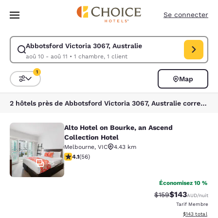
Chargement terminé
Sauter à Contenu Principal
Se connecter
Abbotsford Victoria 3067, Australie
Modifier la recherche pour Abbotsford Victoria 3067, Australie. Date d’
aoû 10 - aoû 11
•
1 chambre, 1 client
1
Map
Triez et filtrez
1 filtre sélectionné
2 hôtels près de Abbotsford Victoria 3067, Australie correspondent à vos filtres
Alto Hotel on Bourke, an Ascend
Alto Hotel on Bourke, an Ascend Col
Collection Hotel
Melbourne
,
VIC
4.43 km
4.09 étoiles. Très Bien. 56 commentaires
4.1
(
56
)
45
Économisez 10 %
$143
Tarif barré :
Tarif réduit :
$159
AUD
/nuit
Tarif Membre
Afficher les dé
$143
total