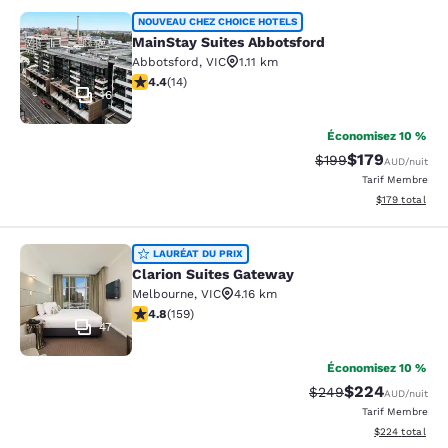
MainStay Suites Abbotsford
NOUVEAU CHEZ CHOICE HOTELS
MainStay Suites Abbotsford
Abbotsford
,
VIC
1.11 km
4.43 étoiles. Excellent. 14 commentaires
4.4
(
14
)
16
Économisez 10 %
$179
Tarif barré :
Tarif réduit :
$199
AUD
/nuit
Tarif Membre
Afficher les dé
$179
total
Clarion Suites Gateway
LAURÉAT DU PRIX
Clarion Suites Gateway
Melbourne
,
VIC
4.16 km
4.75 étoiles. Exceptionnel. 159 commentaires
4.8
(
159
)
47
Économisez 10 %
$224
Tarif barré :
Tarif réduit :
$249
AUD
/nuit
Tarif Membre
Afficher les dé
$224
total