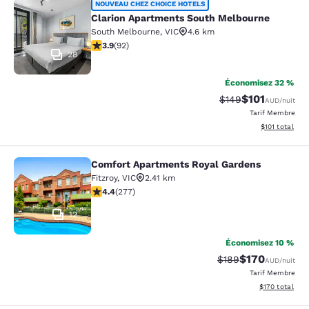
Clarion Apartments South Melbourn
NOUVEAU CHEZ CHOICE HOTELS
Clarion Apartments South Melbourne
South Melbourne
,
VIC
4.6 km
3.89 étoiles. Bien. 92 commentaires
3.9
(
92
)
28
Économisez 32 %
$101
Tarif barré :
Tarif réduit :
$149
AUD
/nuit
Tarif Membre
Afficher les d
$101
total
Comfort Apartments Royal Gardens
Comfort Apartments Royal Gardens
Fitzroy
,
VIC
2.41 km
4.44 étoiles. Excellent. 277 commentaires
4.4
(
277
)
12
Économisez 10 %
$170
Tarif barré :
Tarif réduit :
$189
AUD
/nuit
Tarif Membre
Afficher les dé
$170
total