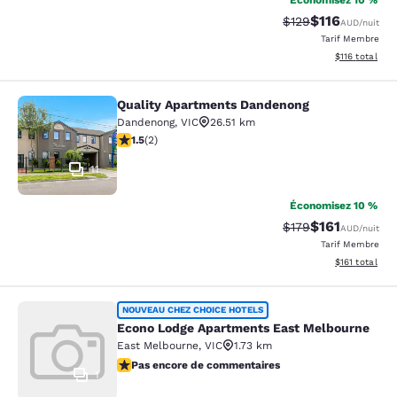
Économisez 10 %
$116
Tarif barré :
Tarif réduit :
$129
AUD
/nuit
Tarif Membre
Afficher les d
$116
total
Quality Apartments Dandenong
Quality Apartments Dandenong
Dandenong
,
VIC
26.51 km
1.5 étoiles. Moyen. 2 commentaires
1.5
(
2
)
11
Économisez 10 %
$161
Tarif barré :
Tarif réduit :
$179
AUD
/nuit
Tarif Membre
Afficher les d
$161
total
Econo Lodge Apartments East Melb
NOUVEAU CHEZ CHOICE HOTELS
Econo Lodge Apartments East Melbourne
East Melbourne
,
VIC
1.73 km
Pas encore de commentaires
Pas encore de commentaires
1