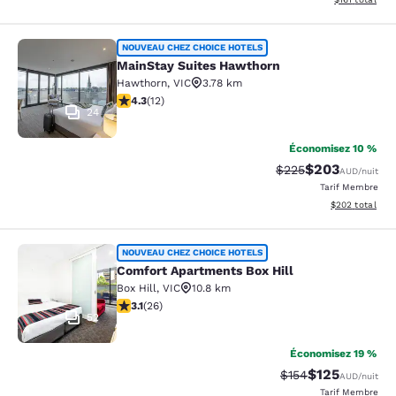
MainStay Suites Hawthorn
NOUVEAU CHEZ CHOICE HOTELS
MainStay Suites Hawthorn
Hawthorn
,
VIC
3.78 km
4.25 étoiles. Excellent. 12 commentaires
4.3
(
12
)
24
Économisez 10 %
$203
Tarif barré :
Tarif réduit :
$225
AUD
/nuit
Tarif Membre
Afficher les dé
$202
total
Comfort Apartments Box Hill
NOUVEAU CHEZ CHOICE HOTELS
Comfort Apartments Box Hill
Box Hill
,
VIC
10.8 km
3.12 étoiles. Bien. 26 commentaires
3.1
(
26
)
52
Économisez 19 %
$125
Tarif barré :
Tarif réduit :
$154
AUD
/nuit
Tarif Membre