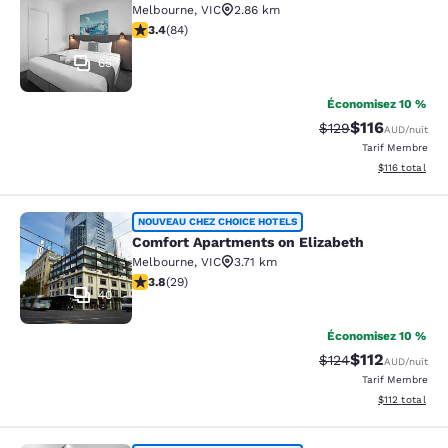
Melbourne
,
VIC
2.86 km
3.4 étoiles. Bien. 84 commentaires
3.4
(
84
)
65
Économisez 10 %
$116
Tarif barré :
Tarif réduit :
$129
AUD
/nuit
Tarif Membre
Afficher les d
$116
total
Comfort Apartments on Elizabeth
NOUVEAU CHEZ CHOICE HOTELS
Comfort Apartments on Elizabeth
Melbourne
,
VIC
3.71 km
3.79 étoiles. Bien. 29 commentaires
3.8
(
29
)
40
Économisez 10 %
$112
Tarif barré :
Tarif réduit :
$124
AUD
/nuit
Tarif Membre
Afficher les d
$112
total