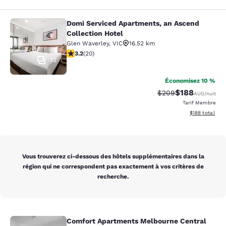
Domi Serviced Apartments, an Ascend
Domi Serviced Apartments, an Ascen
Collection Hotel
Glen Waverley
,
VIC
16.52 km
3.2 étoiles. Bien. 20 commentaires
3.2
(
20
)
32
Économisez 10 %
$188
Tarif barré :
Tarif réduit :
$209
AUD
/nuit
Tarif Membre
Afficher les dé
$188
total
Vous trouverez ci-dessous des hôtels supplémentaires dans la
région qui ne correspondent pas exactement à vos critères de
recherche.
Comfort Apartments Melbourne Central
Comfort Apartments Melbourne Cen