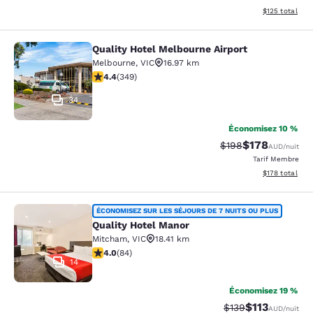
Afficher les dé
$125
total
Quality Hotel Melbourne Airport
Quality Hotel Melbourne Airport
Melbourne
,
VIC
16.97 km
4.43 étoiles. Excellent. 349 commentaires
4.4
(
349
)
34
Économisez 10 %
$178
Tarif barré :
Tarif réduit :
$198
AUD
/nuit
Tarif Membre
Afficher les dé
$178
total
Quality Hotel Manor
ÉCONOMISEZ SUR LES SÉJOURS DE 7 NUITS OU PLUS
Quality Hotel Manor
Mitcham
,
VIC
18.41 km
3.95 étoiles. Bien. 84 commentaires
4.0
(
84
)
14
Économisez 19 %
$113
Tarif barré :
Tarif réduit :
$139
AUD
/nuit