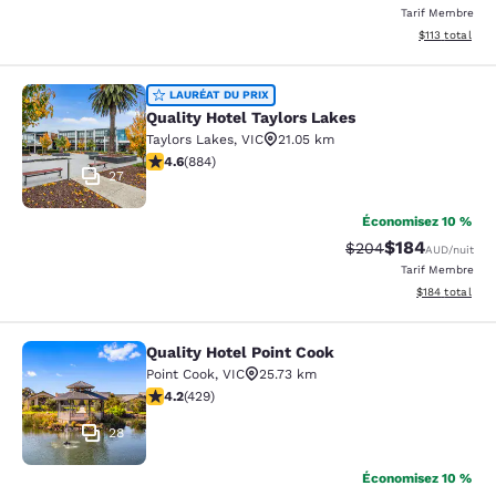
Tarif Membre
Afficher les d
$113
total
Quality Hotel Taylors Lakes
LAURÉAT DU PRIX
Quality Hotel Taylors Lakes
Taylors Lakes
,
VIC
21.05 km
4.61 étoiles. Exceptionnel. 884 commentaires
4.6
(
884
)
27
Économisez 10 %
$184
Tarif barré :
Tarif réduit :
$204
AUD
/nuit
Tarif Membre
Afficher les dé
$184
total
Quality Hotel Point Cook
Quality Hotel Point Cook
Point Cook
,
VIC
25.73 km
4.19 étoiles. Très Bien. 429 commentaires
4.2
(
429
)
28
Économisez 10 %