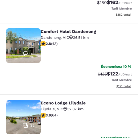
$162
Tarif barré :
Tarif réduit :
$180
AUD
/nuit
Tarif Membre
Afficher les dé
$162
total
Comfort Hotel Dandenong
Comfort Hotel Dandenong
Dandenong
,
VIC
26.51 km
2.81 étoiles. Moyen. 43 commentaires
2.8
(
43
)
15
Économisez 10 %
$122
Tarif barré :
Tarif réduit :
$135
AUD
/nuit
Tarif Membre
Afficher les d
$121
total
Econo Lodge Lilydale
Econo Lodge Lilydale
Lilydale
,
VIC
32.07 km
3.92 étoiles. Bien. 64 commentaires
3.9
(
64
)
32