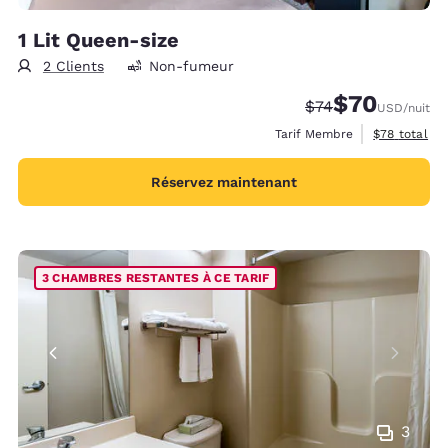
1 Lit Queen-size
2 Clients
Non-fumeur
$70
Tarif barré :
Tarif réduit :
$74
USD
/nuit
Afficher les 
Tarif Membre
$78
total
Réservez maintenant
3 CHAMBRES RESTANTES À CE TARIF
3