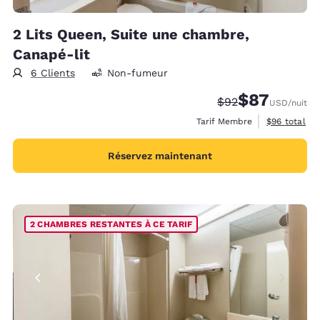
2 Lits Queen, Suite une chambre,
Canapé-lit
6 Clients
Non-fumeur
$87
Tarif barré :
Tarif réduit :
$92
USD
/nuit
Afficher les 
Tarif Membre
$96
total
Réservez maintenant
2 CHAMBRES RESTANTES À CE TARIF