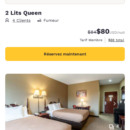
2 Lits Queen
4 Clients
Fumeur
$80
Tarif barré :
Tarif réduit :
$84
USD
/nuit
Afficher les 
Tarif Membre
$88
total
Réservez maintenant
4