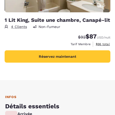
5
1 Lit King, Suite une chambre, Canapé-lit
4 Clients
Non-fumeur
$87
Tarif barré :
Tarif réduit :
$92
USD
/nuit
Afficher les 
Tarif Membre
$96
total
Réservez maintenant
INFOS
Détails essentiels
Arrivée