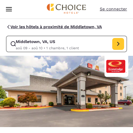
Chargement terminé
Sauter à Contenu Principal
Se connecter
Voir les hôtels à proximité de Middletown, VA
Middletown, VA, US
Modifier la recherche pour Middletown, VA, US. Date d’arrivée aoû 09,
aoû 09 - aoû 10
•
1 chambre, 1 client