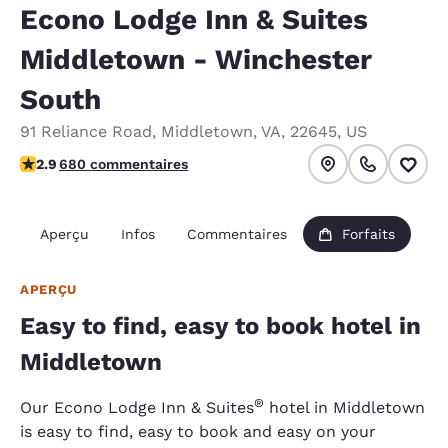
Econo Lodge Inn & Suites
Middletown - Winchester
South
91 Reliance Road
,
Middletown
,
VA
,
22645
,
US
2.88 étoiles. Moyen.
2.9
680 commentaires
Aperçu
Infos
Commentaires
Forfaits
APERÇU
Easy to find, easy to book hotel in
Middletown
®
Our Econo Lodge Inn & Suites
hotel in Middletown
is easy to find, easy to book and easy on your