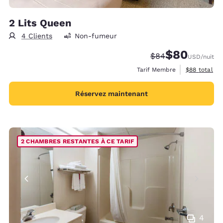
2 Lits Queen
4 Clients
Non-fumeur
$80
Tarif barré :
Tarif réduit :
$84
USD
/nuit
Afficher les 
Tarif Membre
$88
total
Réservez maintenant
2 CHAMBRES RESTANTES À CE TARIF
4