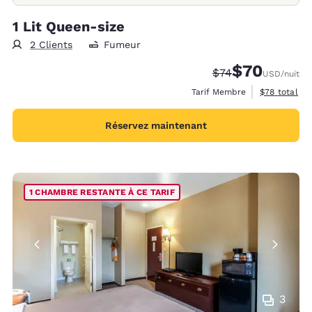
1 Lit Queen-size
2 Clients
Fumeur
$70
Tarif barré :
Tarif réduit :
$74
USD
/nuit
Afficher les 
Tarif Membre
$78
total
Réservez maintenant
1 CHAMBRE RESTANTE À CE TARIF
3