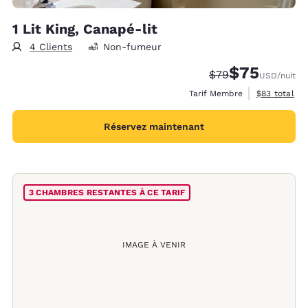
1 Lit King, Canapé-lit
4 Clients
Non-fumeur
$75
Tarif barré :
Tarif réduit :
$79
USD
/nuit
Afficher les 
Tarif Membre
$83
total
Réservez maintenant
3 CHAMBRES RESTANTES À CE TARIF
IMAGE À VENIR