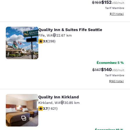
$152
Tarif barré :
Tarif réduit :
$169
USD
/nuit
Tarif Membre
Afficher les d
$171
total
Quality Inn & Suites Fife Seattle
Quality Inn & Suites Fife Seattle
Fife
,
WA
22.67 km
3.11 étoiles. Bien. 298 commentaires
3.1
(
298
)
29
Économisez 5 %
$140
Tarif barré :
Tarif réduit :
$147
USD
/nuit
Tarif Membre
Afficher les dé
$160
total
Quality Inn Kirkland
Quality Inn Kirkland
Kirkland
,
WA
30.85 km
3.69 étoiles. Bien. 1621 commentaires
3.7
(
1 621
)
26