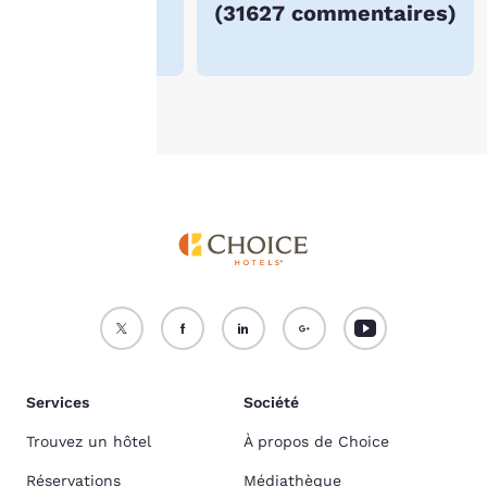
(
31627 commentaires
)
Politique en matière de
cookies
.
Accepter tous les cookies
Refuser tous les cookies
Services
Société
Trouvez un hôtel
À propos de Choice
Réservations
Médiathèque