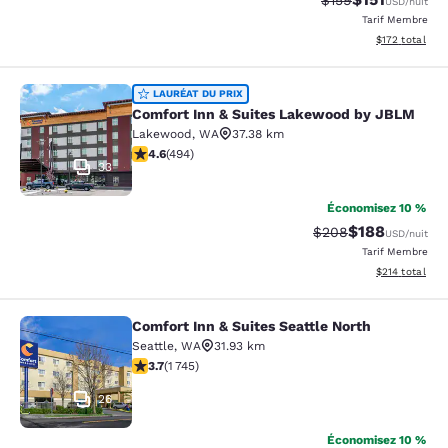
$159
USD
/nuit
Tarif Membre
Afficher les dé
$172
total
Comfort Inn & Suites Lakewood by
LAURÉAT DU PRIX
Comfort Inn & Suites Lakewood by JBLM
Lakewood
,
WA
37.38 km
4.61 étoiles. Exceptionnel. 494 commentaires
4.6
(
494
)
33
Économisez 10 %
$188
Tarif barré :
Tarif réduit :
$208
USD
/nuit
Tarif Membre
Afficher les dé
$214
total
Comfort Inn & Suites Seattle North
Comfort Inn & Suites Seattle North
Seattle
,
WA
31.93 km
3.74 étoiles. Bien. 1745 commentaires
3.7
(
1 745
)
26
Économisez 10 %