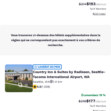
$193
Tarif barré :
Tarif réduit :
$214
USD
/nuit
Tarif Membre
Afficher les dé
$223
total
Vous trouverez ci-dessous des hôtels supplémentaires dans la
région qui ne correspondent pas exactement à vos critères de
recherche.
Country Inn & Suites by Radisson, S
LAURÉAT DU PRIX
Country Inn & Suites by Radisson, Seattle-
Tacoma International Airport, WA
Seattle
,
WA
1.4 km
36
4.45 étoiles. Excellent. 1309 commentaires
4.5
(
1 309
)
Économisez 19 %
$177
Tarif barré :
Tarif réduit :
$219
USD
/nuit
Tarif Membre
Afficher les dé
$202
total