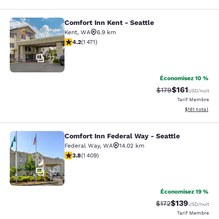
Comfort Inn Kent - Seattle
Comfort Inn Kent - Seattle
Kent
,
WA
6.9 km
4.22 étoiles. Excellent. 1471 commentaires
4.2
(
1 471
)
32
Économisez 10 %
$161
Tarif barré :
Tarif réduit :
$179
USD
/nuit
Tarif Membre
Afficher les d
$181
total
Comfort Inn Federal Way - Seattle
Comfort Inn Federal Way - Seattle
Federal Way
,
WA
14.02 km
3.78 étoiles. Bien. 1409 commentaires
3.8
(
1 409
)
34
Économisez 19 %
$139
Tarif barré :
Tarif réduit :
$172
USD
/nuit
Tarif Membre