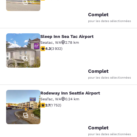
55
Complet
pour les dates sélectionnées
Sleep Inn Sea Tac Airport
Sleep Inn Sea Tac Airport
Seatac
,
WA
2.78 km
4.32 étoiles. Excellent. 3932 commentaires
4.3
(
3 932
)
48
Complet
pour les dates sélectionnées
Rodeway Inn Seattle Airport
Rodeway Inn Seattle Airport
SeaTac
,
WA
0.24 km
2.68 étoiles. Moyen. 1752 commentaires
2.7
(
1 752
)
12
Complet
pour les dates sélectionnées