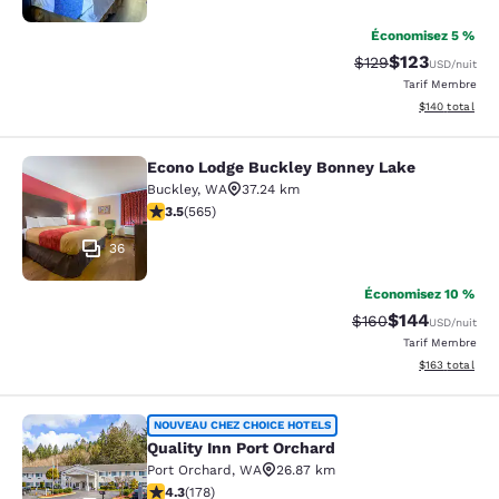
Économisez 5 %
$123
Tarif barré :
Tarif réduit :
$129
USD
/nuit
Tarif Membre
Afficher les dé
$140
total
Econo Lodge Buckley Bonney Lake
Econo Lodge Buckley Bonney Lake
Buckley
,
WA
37.24 km
3.55 étoiles. Bien. 565 commentaires
3.5
(
565
)
36
Économisez 10 %
$144
Tarif barré :
Tarif réduit :
$160
USD
/nuit
Tarif Membre
Afficher les dé
$163
total
Quality Inn Port Orchard
NOUVEAU CHEZ CHOICE HOTELS
Quality Inn Port Orchard
Port Orchard
,
WA
26.87 km
4.26 étoiles. Excellent. 178 commentaires
4.3
(
178
)