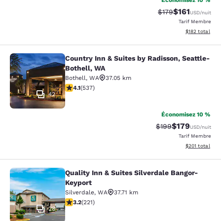
Économisez 10 %
$161
Tarif barré :
Tarif réduit :
$179
USD
/nuit
Tarif Membre
Afficher les dé
$182
total
Country Inn & Suites by Radisson, Seattle-
Country Inn & Suites by Radisson, S
Bothell, WA
Bothell
,
WA
37.05 km
4.09 étoiles. Très Bien. 537 commentaires
4.1
(
537
)
42
Économisez 10 %
$179
Tarif barré :
Tarif réduit :
$199
USD
/nuit
Tarif Membre
Afficher les dé
$201
total
Quality Inn & Suites Silverdale Bangor-
Quality Inn & Suites Silverdale Ban
Keyport
Silverdale
,
WA
37.71 km
3.2 étoiles. Bien. 221 commentaires
3.2
(
221
)
28