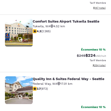
Tarif Membre
Afficher les dé
$147
total
Comfort Suites Airport Tukwila Seattle
Comfort Suites Airport Tukwila Seat
Tukwila
,
WA
4.52 km
4.3 étoiles. Excellent. 2265 commentaires
4.3
(
2 265
)
24
Économisez 10 %
$224
Tarif barré :
Tarif réduit :
$249
USD
/nuit
Tarif Membre
Afficher les dé
$254
total
Quality Inn & Suites Federal Way - Seattle
Quality Inn & Suites Federal Way - S
Federal Way
,
WA
17.01 km
3.72 étoiles. Bien. 973 commentaires
3.7
(
973
)
38
Économisez 10 %