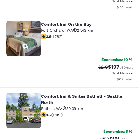
Tarif Membre
Afficher les dé
$156
total
Comfort Inn On the Bay
Comfort Inn On the Bay
Port Orchard
,
WA
27.43 km
3.94 étoiles. Bien. 1782 commentaires
3.9
(
1 782
)
30
Économisez 10 %
$197
Tarif barré :
Tarif réduit :
$219
USD
/nuit
Tarif Membre
Afficher les dé
$219
total
Comfort Inn & Suites Bothell - Seattle
Comfort Inn & Suites Bothell - Seatt
North
Bothell
,
WA
39.09 km
4.17 étoiles. Très Bien. 1454 commentaires
4.2
(
1 454
)
31
Économisez 5 %
$151
Tarif barré :
Tarif réduit :