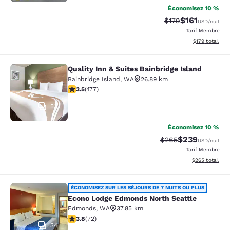
Économisez 10 %
$161
Tarif barré :
Tarif réduit :
$179
USD
/nuit
Tarif Membre
Afficher les dé
$179
total
Quality Inn & Suites Bainbridge Island
Quality Inn & Suites Bainbridge Isla
Bainbridge Island
,
WA
26.89 km
3.54 étoiles. Bien. 477 commentaires
3.5
(
477
)
53
Économisez 10 %
$239
Tarif barré :
Tarif réduit :
$265
USD
/nuit
Tarif Membre
Afficher les dé
$265
total
Econo Lodge Edmonds North Seattl
ÉCONOMISEZ SUR LES SÉJOURS DE 7 NUITS OU PLUS
Econo Lodge Edmonds North Seattle
Edmonds
,
WA
37.85 km
3.82 étoiles. Bien. 72 commentaires
3.8
(
72
)
34