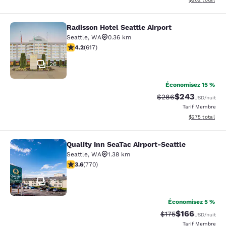
Radisson Hotel Seattle Airport
Radisson Hotel Seattle Airport
Seattle
,
WA
0.36 km
4.16 étoiles. Très Bien. 617 commentaires
4.2
(
617
)
26
Économisez 15 %
$243
Tarif barré :
Tarif réduit :
$286
USD
/nuit
Tarif Membre
Afficher les dé
$275
total
Quality Inn SeaTac Airport-Seattle
Quality Inn SeaTac Airport-Seattle
Seattle
,
WA
1.38 km
3.65 étoiles. Bien. 770 commentaires
3.6
(
770
)
29
Économisez 5 %
$166
Tarif barré :
Tarif réduit :
$175
USD
/nuit
Tarif Membre