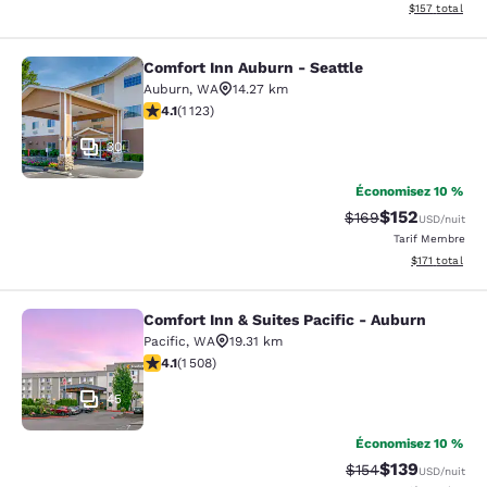
Afficher les dé
$157
total
Comfort Inn Auburn - Seattle
Comfort Inn Auburn - Seattle
Auburn
,
WA
14.27 km
4.14 étoiles. Très Bien. 1123 commentaires
4.1
(
1 123
)
30
Économisez 10 %
$152
Tarif barré :
Tarif réduit :
$169
USD
/nuit
Tarif Membre
Afficher les d
$171
total
Comfort Inn & Suites Pacific - Auburn
Comfort Inn & Suites Pacific - Aubu
Pacific
,
WA
19.31 km
4.09 étoiles. Très Bien. 1508 commentaires
4.1
(
1 508
)
45
Économisez 10 %
$139
Tarif barré :
Tarif réduit :
$154
USD
/nuit