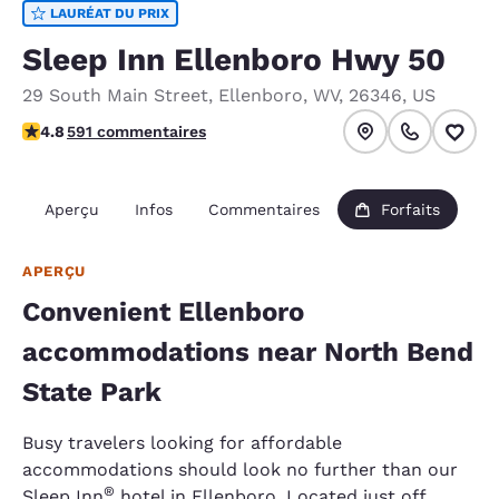
LAURÉAT DU PRIX
Sleep Inn Ellenboro Hwy 50
29 South Main Street
,
Ellenboro
,
WV
,
26346
,
US
4.78 étoiles. Exceptionnel.
4.8
591 commentaires
Aperçu
Infos
Commentaires
Forfaits
APERÇU
Convenient Ellenboro
accommodations near North Bend
State Park
Busy travelers looking for affordable
accommodations should look no further than our
®
Sleep Inn
hotel in Ellenboro. Located just off