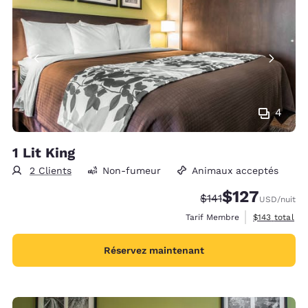
4
1 Lit King
2 Clients
Non-fumeur
Animaux acceptés
$127
Tarif barré :
Tarif réduit :
$141
USD
/nuit
Afficher les d
Tarif Membre
$143
total
Réservez maintenant