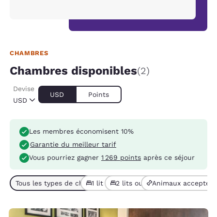
CHAMBRES
Chambres disponibles
(2)
Devise
USD
Points
USD
Les membres économisent 10%
Garantie du meilleur tarif
Vous pourriez gagner
1 269 points
après ce séjour
Tous les types de chambres (2)
1 lit (1)
2 lits ou + (1)
Animaux acceptés 