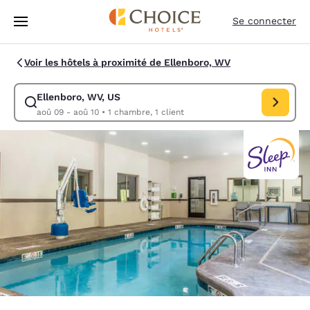
Chargement terminé
Sauter à Contenu Principal
Se connecter
Voir les hôtels à proximité de Ellenboro, WV
Ellenboro, WV, US
Modifier la recherche pour Ellenboro, WV, US. Date d’arrivée aoû 09, 
aoû 09 - aoû 10
•
1 chambre, 1 client