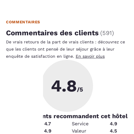
COMMENTAIRES
Commentaires des clients
(
591
)
De vrais retours de la part de vrais clients : découvrez ce
que les clients ont pensé de leur séjour grâce à leur
enquête de satisfaction en ligne.
En savoir plus
4.8
La
/5
protection
de votre
96
% les clients recommandent cet hôtel
vie privée
Équipements
4.7
Service
4.9
État
4.9
Valeur
4.5
est notre