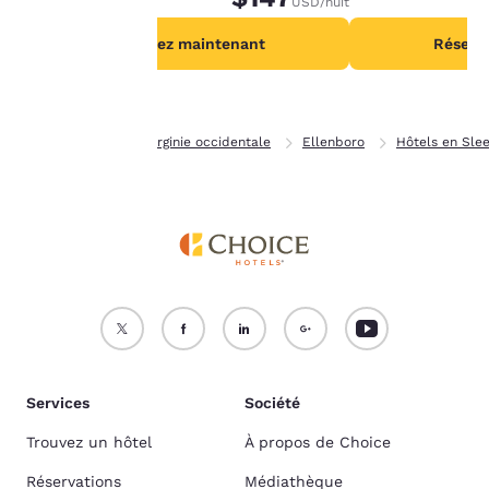
USD
/nuit
Politique en matière de
cookies
.
Réservez maintenant
Réserv
Accepter tous les cookies
Refuser tous les cookies
Page d’accueil
Virginie occidentale
Ellenboro
Hôtels en Sle
Services
Société
Trouvez un hôtel
À propos de Choice
Réservations
Médiathèque