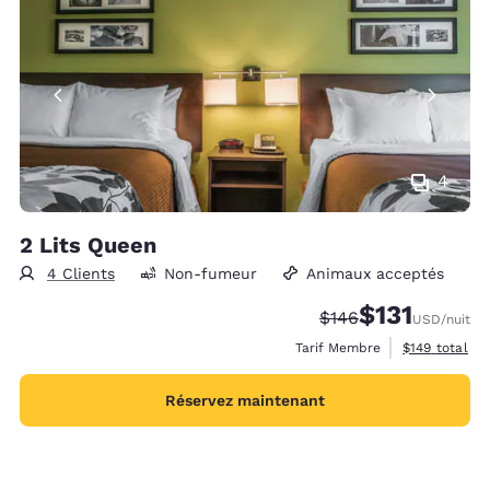
4
2 Lits Queen
4 Clients
Non-fumeur
Animaux acceptés
$131
Tarif barré :
Tarif réduit :
$146
USD
/nuit
Afficher les d
Tarif Membre
$149
total
Réservez maintenant