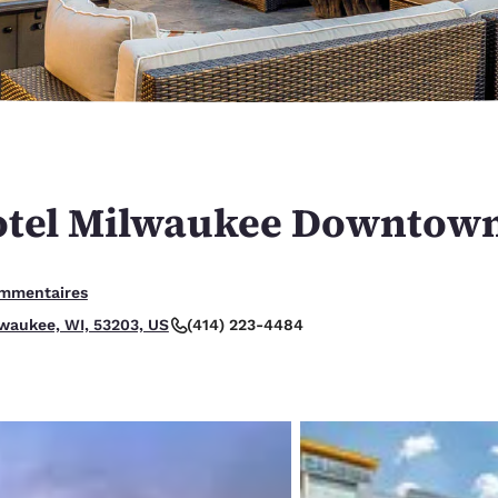
México
Mexico
Español
English
nd
Germany
España
English
Español
France
France
Français
English
otel Milwaukee Downtow
Italia
Italy
Italiano
English
ommentaires
ngdom
(414) 223-4484
lwaukee, WI, 53203, US
India
New Zealan
English
English