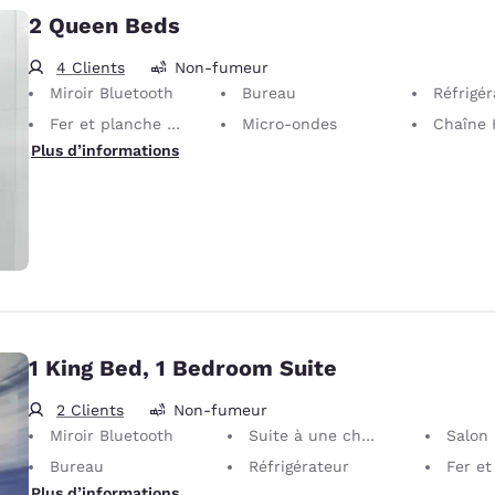
2 Queen Beds
4 Clients
Non-fumeur
Miroir Bluetooth
Bureau
Réfrigé
Fer et planche à repasser
Micro-ondes
Chaîne
Plus d’informations
1 King Bed, 1 Bedroom Suite
2 Clients
Non-fumeur
Miroir Bluetooth
Suite à une chambre
Salon
Bureau
Réfrigérateur
Fer et pla
Plus d’informations