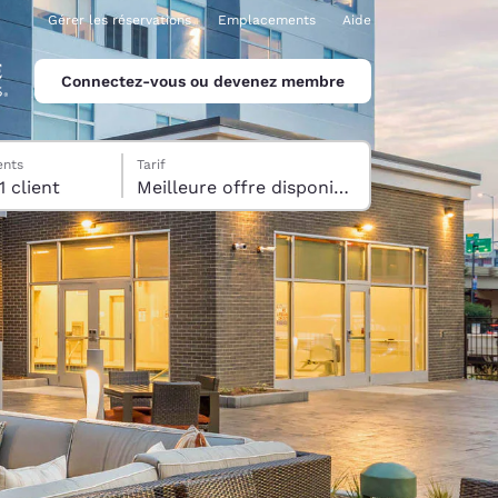
Gérer les réservations
Emplacements
Aide
Connectez-vous ou devenez membre
ents
Tarif
1 Chambre , 1 client
Meilleure offre disponible
ina