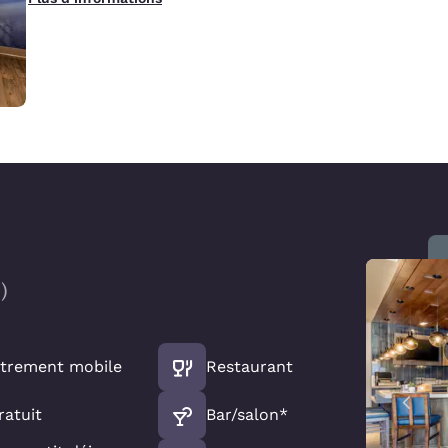
0
)
strement mobile
Restaurant
ratuit
Bar/salon*