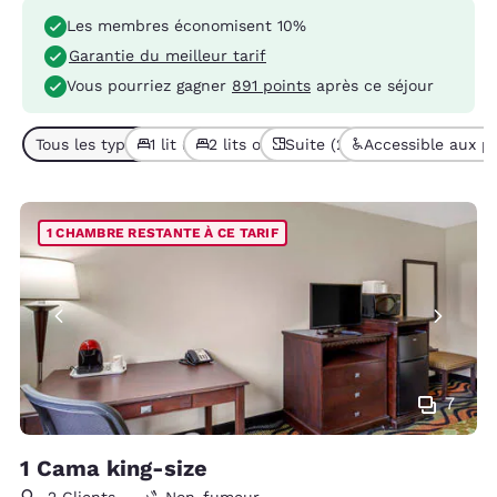
Les membres économisent 10%
Garantie du meilleur tarif
Vous pourriez gagner
891 points
après ce séjour
Tous les types de chambres (5)
1 lit (4)
2 lits ou + (1)
Suite (2)
Accessible aux pe
1 CHAMBRE RESTANTE À CE TARIF
7
1 Cama king-size
2 Clients
Non-fumeur