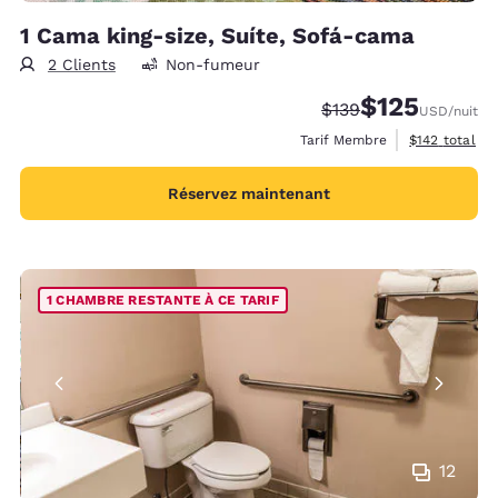
1 Cama king-size, Suíte, Sofá-cama
2 Clients
Non-fumeur
$125
Tarif barré :
Tarif réduit :
$139
USD
/nuit
Afficher les d
Tarif Membre
$142
total
Réservez maintenant
1 CHAMBRE RESTANTE À CE TARIF
12