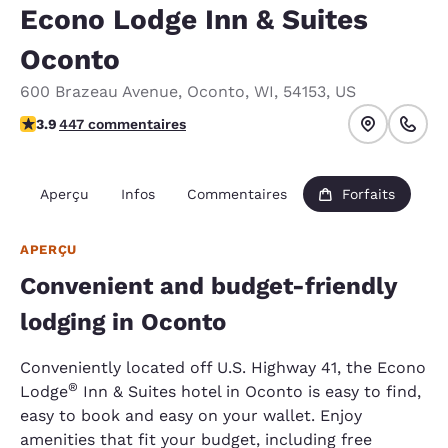
Econo Lodge Inn & Suites
Oconto
600 Brazeau Avenue
,
Oconto
,
WI
,
54153
,
US
3.91 étoiles. Bien.
3.9
447 commentaires
Aperçu
Infos
Commentaires
Forfaits
APERÇU
Convenient and budget-friendly
lodging in Oconto
Conveniently located off U.S. Highway 41, the Econo
®
Lodge
Inn & Suites hotel in Oconto is easy to find,
easy to book and easy on your wallet. Enjoy
amenities that fit your budget, including free