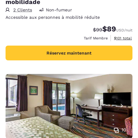
mobilidade
2 Clients
Non-fumeur
Accessible aux personnes à mobilité réduite
$89
Tarif barré :
Tarif réduit :
$99
USD
/nuit
Afficher les 
Tarif Membre
$101
total
Réservez maintenant
10