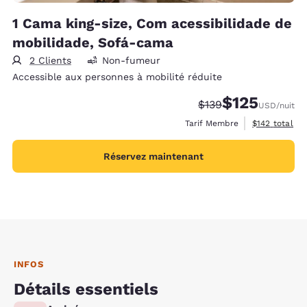
1 Cama king-size, Com acessibilidade de
mobilidade, Sofá-cama
2 Clients
Non-fumeur
Accessible aux personnes à mobilité réduite
$125
Tarif barré :
Tarif réduit :
$139
USD
/nuit
Afficher les d
Tarif Membre
$142
total
Réservez maintenant
INFOS
Détails essentiels