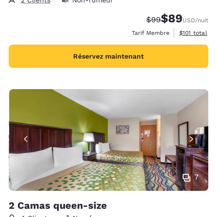
$89
Tarif barré :
Tarif réduit :
$99
USD
/nuit
Afficher les 
Tarif Membre
$101
total
Réservez maintenant
7
2 Camas queen-size