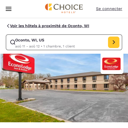
Chargement terminé
Sauter à Contenu Principal
Se connecter
Voir les hôtels à proximité de Oconto, WI
Oconto, WI, US
Modifier la recherche pour Oconto, WI, US. Date d’arrivée aoû 11, Date
aoû 11 - aoû 12
•
1 chambre, 1 client