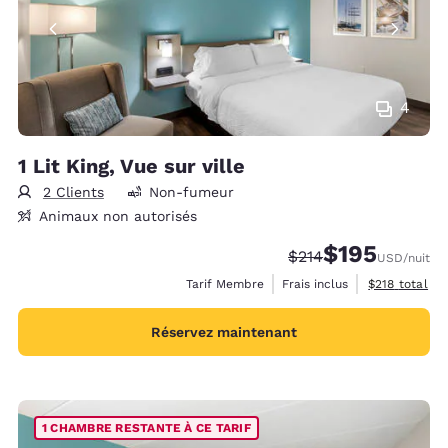
4
1 Lit King, Vue sur ville
2 Clients
Non-fumeur
Animaux non autorisés
$195
Tarif barré :
Tarif réduit :
$214
USD
/nuit
Afficher les d
Tarif Membre
Frais inclus
$218
total
Réservez maintenant
1 CHAMBRE RESTANTE À CE TARIF