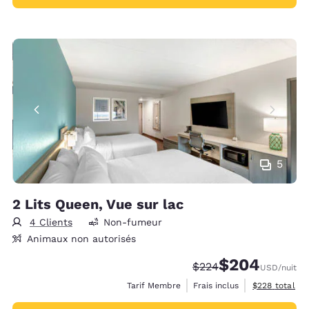
5
2 Lits Queen, Vue sur lac
4 Clients
Non-fumeur
Animaux non autorisés
$204
Tarif barré :
Tarif réduit :
$224
USD
/nuit
Afficher les d
Tarif Membre
Frais inclus
$228
total