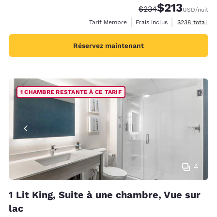
$213
Tarif barré :
Tarif réduit :
$234
USD
/nuit
Afficher les d
Tarif Membre
Frais inclus
$238
total
Réservez maintenant
1 CHAMBRE RESTANTE À CE TARIF
4
1 Lit King, Suite à une chambre, Vue sur
lac