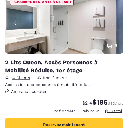
1 CHAMBRE RESTANTE À CE TARIF
6
2 Lits Queen, Accès Personnes à
Mobilité Réduite, 1er étage
4 Clients
Non-fumeur
Accessible aux personnes à mobilité réduite
Animaux acceptés
$195
Tarif barré :
Tarif réduit :
$214
USD
/nuit
Afficher les d
Tarif Membre
Frais inclus
$218
total
Réservez maintenant