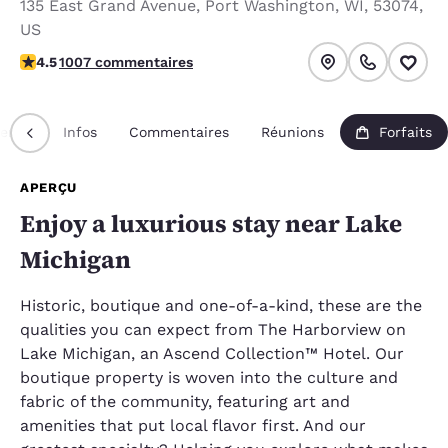
135 East Grand Avenue
,
Port Washington
,
WI
,
53074
,
US
4.47 étoiles. Excellent.
4.5
1007 commentaires
erçu
Infos
Commentaires
Réunions
Forfaits
APERÇU
Enjoy a luxurious stay near Lake
Michigan
Historic, boutique and one-of-a-kind, these are the
qualities you can expect from The Harborview on
Lake Michigan, an Ascend Collection™ Hotel. Our
boutique property is woven into the culture and
fabric of the community, featuring art and
amenities that put local flavor first. And our