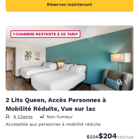
Réservez maintenant
1 CHAMBRE RESTANTE À CE TARIF
5
2 Lits Queen, Accès Personnes à
Mobilité Réduite, Vue sur lac
4 Clients
Non-fumeur
Accessible aux personnes à mobilité réduite
$204
Tarif barré :
Tarif réduit :
$224
USD
/nuit