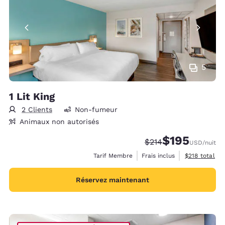
5
1 Lit King
2 Clients
Non-fumeur
Animaux non autorisés
$195
Tarif barré :
Tarif réduit :
$214
USD
/nuit
Afficher les d
Tarif Membre
Frais inclus
$218
total
Réservez maintenant