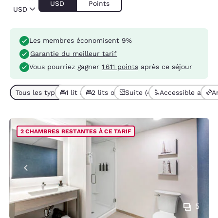
USD
Points
USD
Les membres économisent 9%
Garantie du meilleur tarif
Vous pourriez gagner
1 611 points
après ce séjour
Tous les types de chambres (13)
1 lit (4)
2 lits ou + (9)
Suite (4)
Accessible aux pe
A
2 CHAMBRES RESTANTES À CE TARIF
5