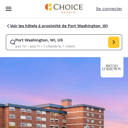
Chargement terminé
Sauter à Contenu Principal
Se connecter
Voir les hôtels à proximité de Port Washington, WI
Port Washington, WI, US
Modifier la recherche pour Port Washington, WI, US. Date d’arrivée aoû
aoû 10 - aoû 11
•
1 chambre, 1 client