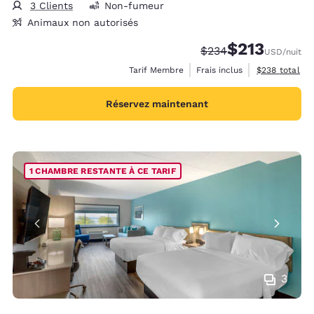
3 Clients
Non-fumeur
Animaux non autorisés
$213
Tarif barré :
Tarif réduit :
$234
USD
/nuit
Afficher les d
Tarif Membre
Frais inclus
$238
total
Réservez maintenant
1 CHAMBRE RESTANTE À CE TARIF
3