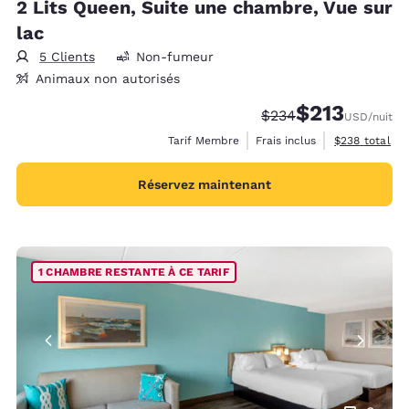
2 Lits Queen, Suite une chambre, Vue sur
lac
5 Clients
Non-fumeur
Animaux non autorisés
$213
Tarif barré :
Tarif réduit :
$234
USD
/nuit
Afficher les d
Tarif Membre
Frais inclus
$238
total
Réservez maintenant
1 CHAMBRE RESTANTE À CE TARIF