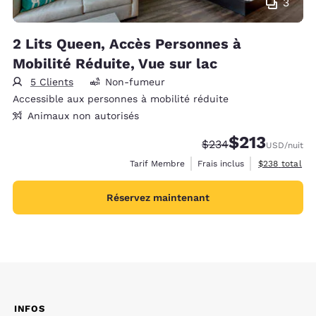
3
2 Lits Queen, Accès Personnes à
Mobilité Réduite, Vue sur lac
5 Clients
Non-fumeur
Accessible aux personnes à mobilité réduite
Animaux non autorisés
$213
Tarif barré :
Tarif réduit :
$234
USD
/nuit
Afficher les d
Tarif Membre
Frais inclus
$238
total
Réservez maintenant
INFOS