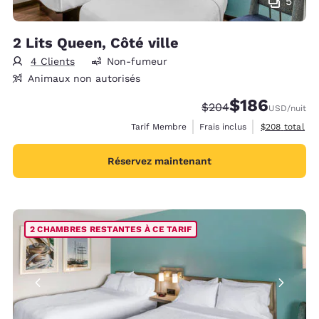
5
2 Lits Queen, Côté ville
4 Clients
Non-fumeur
Animaux non autorisés
$186
Tarif barré :
Tarif réduit :
$204
USD
/nuit
Afficher les d
Tarif Membre
Frais inclus
$208
total
Réservez maintenant
2 CHAMBRES RESTANTES À CE TARIF