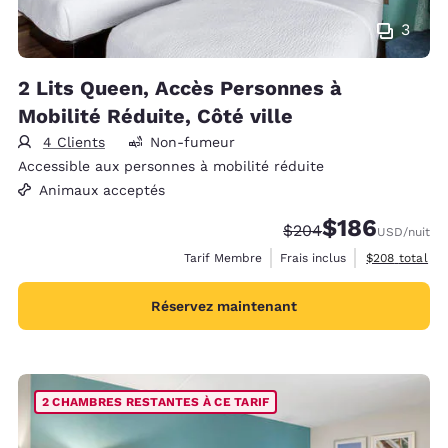
3
2 Lits Queen, Accès Personnes à
Mobilité Réduite, Côté ville
4 Clients
Non-fumeur
Accessible aux personnes à mobilité réduite
Animaux acceptés
$186
Tarif barré :
Tarif réduit :
$204
USD
/nuit
Afficher les d
Tarif Membre
Frais inclus
$208
total
Réservez maintenant
2 CHAMBRES RESTANTES À CE TARIF