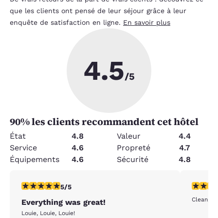
que les clients ont pensé de leur séjour grâce à leur
enquête de satisfaction en ligne.
En savoir plus
4.5
/5
90
% les clients recommandent cet hôtel
État
4.8
Valeur
4.4
Service
4.6
Propreté
4.7
Équipements
4.6
Sécurité
4.8
5 étoiles. Exceptionnel. 1 commentaire
5 étoiles
5/5
Clean, th
Everything was great!
Louie, Louie, Louie!