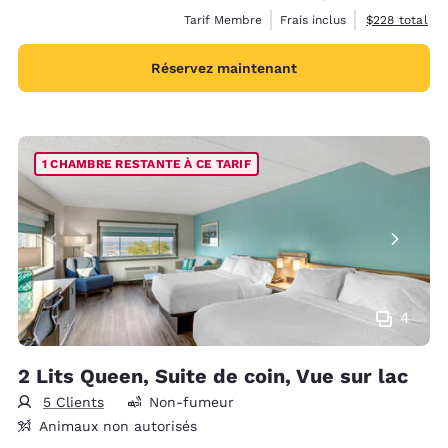
Afficher les d
Tarif Membre
Frais inclus
$228
total
Réservez maintenant
1 CHAMBRE RESTANTE À CE TARIF
4
2 Lits Queen, Suite de coin, Vue sur lac
5 Clients
Non-fumeur
Animaux non autorisés