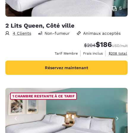
5
2 Lits Queen, Côté ville
4 Clients
Non-fumeur
Animaux acceptés
$186
Tarif barré :
Tarif réduit :
$204
USD
/nuit
Afficher les d
Tarif Membre
Frais inclus
$208
total
Réservez maintenant
1 CHAMBRE RESTANTE À CE TARIF