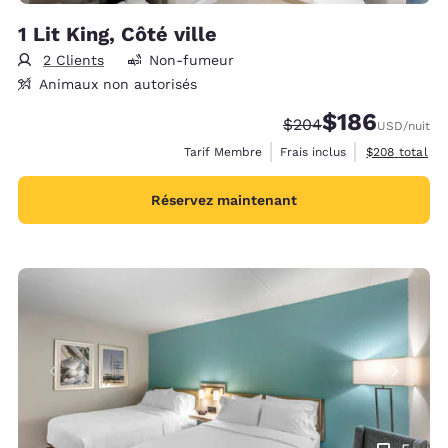
1 Lit King, Côté ville
2 Clients
Non-fumeur
Animaux non autorisés
$186
Tarif barré :
Tarif réduit :
$204
USD
/nuit
Afficher les d
Tarif Membre
Frais inclus
$208
total
Réservez maintenant