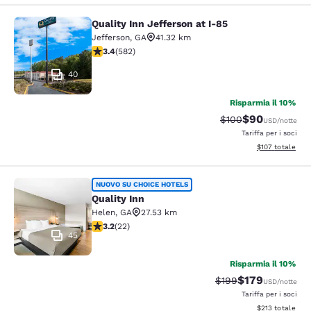
Quality Inn Jefferson at I-85
Quality Inn Jefferson at I-85
Jefferson
,
GA
41.32 km
Valutazione di 3.42 stelle. Buono. 582 recensioni
3.4
(
582
)
40
Risparmia il 10%
$90
Tariffa di barratura
Tariffa scontat
$100
USD
/notte
Tariffa per i soci
Visualizza i dett
$107
totale
Quality Inn
NUOVO SU CHOICE HOTELS
Quality Inn
Helen
,
GA
27.53 km
Valutazione di 3.23 stelle. Buono. 22 recensioni
3.2
(
22
)
45
Risparmia il 10%
$179
Tariffa di barratura:
Tariffa scontata
$199
USD
/notte
Tariffa per i soci
Visualizza i dett
$213
totale