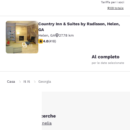
Tariffa per i soci
Visualizza i dett
$109
totale
Country Inn & Suites by Radisson, Helen,
Country Inn & Suites by Radisson, H
GA
Helen
,
GA
27.78 km
Valutazione di 4.02 stelle. Molto buono. 418 recensioni
4.0
(
418
)
13
Al completo
per le date selezionate
Casa
It It
Georgia
La tua
Altre Cornelia ricerche
privacy è
Tutti gli hotel a Cornelia