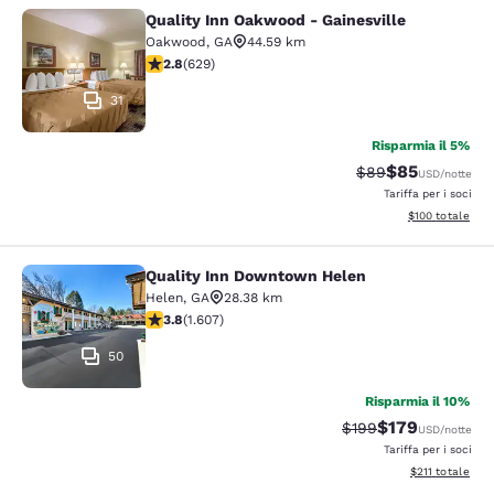
Quality Inn Oakwood - Gainesville
Quality Inn Oakwood - Gainesville
Oakwood
,
GA
44.59 km
Valutazione di 2.75 stelle. Discreto. 629 recensioni
2.8
(
629
)
31
Risparmia il 5%
$85
Tariffa di barratur
Tariffa sconta
$89
USD
/notte
Tariffa per i soci
Visualizza i dett
$100
totale
Quality Inn Downtown Helen
Quality Inn Downtown Helen
Helen
,
GA
28.38 km
Valutazione di 3.79 stelle. Buono. 1607 recensioni
3.8
(
1.607
)
50
Risparmia il 10%
$179
Tariffa di barratura:
Tariffa scontata
$199
USD
/notte
Tariffa per i soci
Visualizza i dett
$211
totale