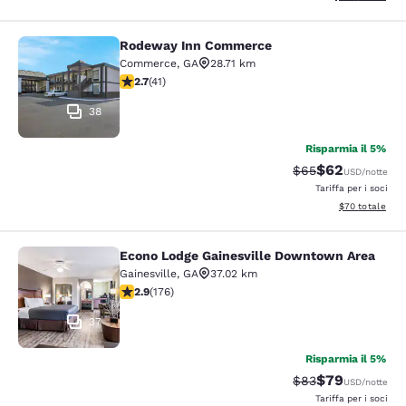
Rodeway Inn Commerce
Rodeway Inn Commerce
Commerce
,
GA
28.71 km
Valutazione di 2.71 stelle. Discreto. 41 recensioni
2.7
(
41
)
38
Risparmia il 5%
$62
Tariffa di barratur
Tariffa scontat
$65
USD
/notte
Tariffa per i soci
Visualizza i det
$70
totale
Econo Lodge Gainesville Downtown Area
Econo Lodge Gainesville Downtown
Gainesville
,
GA
37.02 km
Valutazione di 2.86 stelle. Discreto. 176 recensioni
2.9
(
176
)
37
Risparmia il 5%
$79
Tariffa di barratur
Tariffa scontat
$83
USD
/notte
Tariffa per i soci