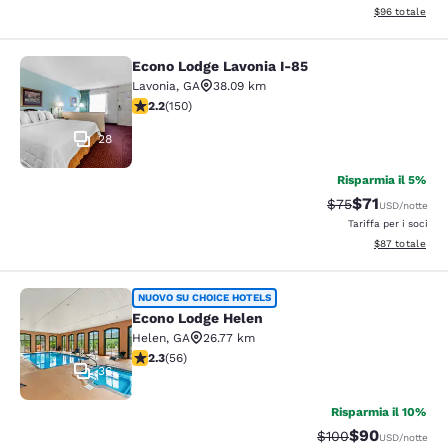
Visualizza i det
$96
totale
Econo Lodge Lavonia I-85
Econo Lodge Lavonia I-85
Lavonia
,
GA
38.09 km
Valutazione di 2.21 stelle. Discreto. 150 recensioni
2.2
(
150
)
28
Risparmia il 5%
$71
Tariffa di barratu
Tariffa sconta
$75
USD
/notte
Tariffa per i soci
Visualizza i det
$87
totale
Econo Lodge Helen
NUOVO SU CHOICE HOTELS
Econo Lodge Helen
Helen
,
GA
26.77 km
Valutazione di 2.34 stelle. Discreto. 56 recensioni
2.3
(
56
)
36
Risparmia il 10%
$90
Tariffa di barratura
Tariffa scontat
$100
USD
/notte