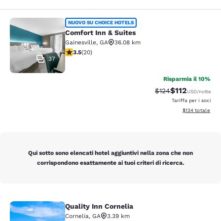
Comfort Inn & Suites
NUOVO SU CHOICE HOTELS
Comfort Inn & Suites
Gainesville
,
GA
36.08 km
Valutazione di 3.55 stelle. Buono. 20 recensioni
3.5
(
20
)
37
Risparmia il 10%
$112
Tariffa di barratura
Tariffa scontat
$124
USD
/notte
Tariffa per i soci
Visualizza i dett
$134
totale
Qui sotto sono elencati hotel aggiuntivi nella zona che non
corrispondono esattamente ai tuoi criteri di ricerca.
Quality Inn Cornelia
Quality Inn Cornelia
Cornelia
,
GA
3.39 km