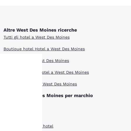
Altre West Des Moines ricerche
Tutti gli hotel a West Des Moines
Boutique hotel Hotel a West Des Moines
Offerte hotel a West Des Moines
Animali ammessi Hotel a West Des Moines
La tua
I più votati Hotel a West Des Moines
privacy è
Hotel di West Des Moines per marchio
importante
Clarion hotel
Comfort Inn hotel
Il nostro sito utilizza
cookie, anche di terze
Country Inn Suites hotel
parti, per finalità