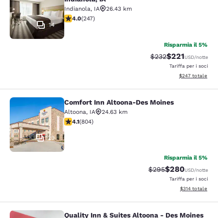
Indianola
,
IA
26.43 km
Valutazione di 3.99 stelle. Buono. 247 recensioni
4.0
(
247
)
14
Risparmia il 5%
$221
Tariffa di barratura:
Tariffa scontata
$232
USD
/notte
Tariffa per i soci
Visualizza i detta
$247
totale
Comfort Inn Altoona-Des Moines
Comfort Inn Altoona-Des Moines
Altoona
,
IA
24.63 km
Valutazione di 4.12 stelle. Molto buono. 804 recensioni
4.1
(
804
)
29
Risparmia il 5%
$280
Tariffa di barratura:
Tariffa scontata
$295
USD
/notte
Tariffa per i soci
Visualizza i dett
$314
totale
Quality Inn & Suites Altoona - Des Moines