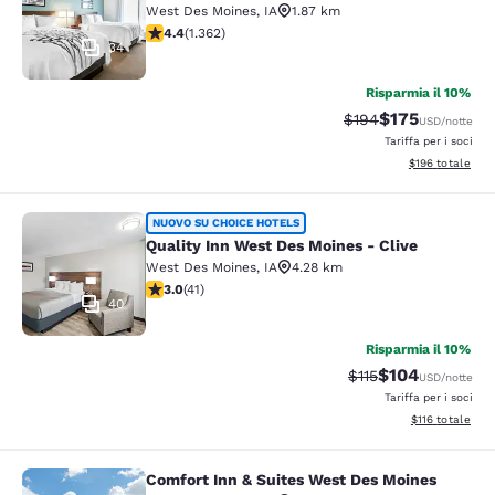
West Des Moines
,
IA
1.87 km
Valutazione di 4.41 stelle. Ottimo. 1362 recensioni
4.4
(
1.362
)
34
Risparmia il 10%
$175
Tariffa di barratura:
Tariffa scontat
$194
USD
/notte
Tariffa per i soci
Visualizza i dett
$196
totale
Quality Inn West Des Moines - Clive
NUOVO SU CHOICE HOTELS
Quality Inn West Des Moines - Clive
West Des Moines
,
IA
4.28 km
Valutazione di 3 stelle. Discreto. 41 recensioni
3.0
(
41
)
40
Risparmia il 10%
$104
Tariffa di barratura
Tariffa scontata
$115
USD
/notte
Tariffa per i soci
Visualizza i dett
$116
totale
Comfort Inn & Suites West Des Moines
Comfort Inn & Suites West Des Moi