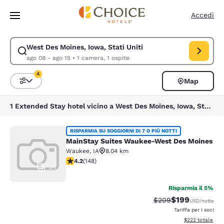
Caricamento completato
Vai A Contenuto Principale
Accedi
West Des Moines, Iowa, Stati Uniti
Modifica la ricerca per West Des Moines, Iowa, Stati Uniti. Data di chec
ago 08 - ago 15
•
1 camera, 1 ospite
4
Map
Ordina e filtra
4 filtri attualmente selezionati
1 Extended Stay hotel vicino a West Des Moines, Iowa, Stati Uniti corrispondono ai tuoi filtri
MainStay Suites Waukee-West Des 
RISPARMIA SU SOGGIORNI DI 7 O PIÙ NOTTI
MainStay Suites Waukee-West Des Moines
Waukee
,
IA
8.04 km
Valutazione di 4.23 stelle. Ottimo. 148 recensioni
4.2
(
148
)
25
Risparmia il 5%
$199
Tariffa di barratura:
Tariffa scontata
$209
USD
/notte
Tariffa per i soci
Visualizza i detta
$222
totale