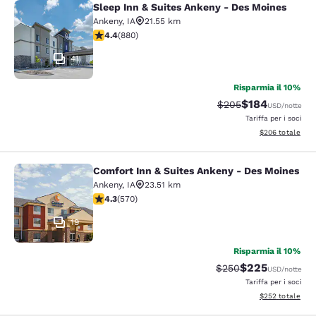
Sleep Inn & Suites Ankeny - Des Moines
Sleep Inn & Suites Ankeny - Des Mo
Ankeny
,
IA
21.55 km
Valutazione di 4.37 stelle. Ottimo. 880 recensioni
4.4
(
880
)
41
Risparmia il 10%
$184
Tariffa di barratura:
Tariffa scontata
$205
USD
/notte
Tariffa per i soci
Visualizza i detta
$206
totale
Comfort Inn & Suites Ankeny - Des Moines
Comfort Inn & Suites Ankeny - Des 
Ankeny
,
IA
23.51 km
Valutazione di 4.33 stelle. Ottimo. 570 recensioni
4.3
(
570
)
19
Risparmia il 10%
$225
Tariffa di barratura:
Tariffa scontata
$250
USD
/notte
Tariffa per i soci
Visualizza i detta
$252
totale