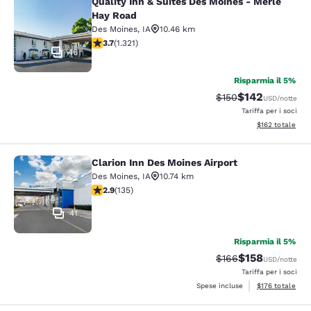
Quality Inn & Suites Des Moines - Merle
Quality Inn & Suites Des Moines - 
Hay Road
Des Moines
,
IA
10.46 km
Valutazione di 3.72 stelle. Buono. 1321 recensioni
3.7
(
1.321
)
46
Risparmia il 5%
$142
Tariffa di barratura:
Tariffa scontata
$150
USD
/notte
Tariffa per i soci
Visualizza i dett
$162
totale
Clarion Inn Des Moines Airport
Clarion Inn Des Moines Airport
Des Moines
,
IA
10.74 km
Valutazione di 2.9 stelle. Discreto. 135 recensioni
2.9
(
135
)
41
Risparmia il 5%
$158
Tariffa di barratura:
Tariffa scontat
$166
USD
/notte
Tariffa per i soci
Visualizza i dett
Spese incluse
$176
totale