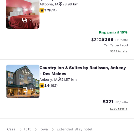
Quality Inn & Suites Altoona - Des 
Altoona
,
IA
23.98 km
Valutazione di 3.74 stelle. Buono. 811 recensioni
3.7
(
811
)
28
Risparmia il 10%
$288
Tariffa di barratura:
Tariffa scontata
$320
USD
/notte
Tariffa per i soci
Visualizza i detta
$323
totale
Country Inn & Suites by Radisson, Ankeny
Country Inn & Suites by Radisson, 
- Des Moines
Ankeny
,
IA
21.57 km
Valutazione di 3.56 stelle. Buono. 192 recensioni
3.6
(
192
)
13
$321
USD
/notte
Visualizza i detta
$360
totale
Casa
It It
Iowa
Extended Stay hotel