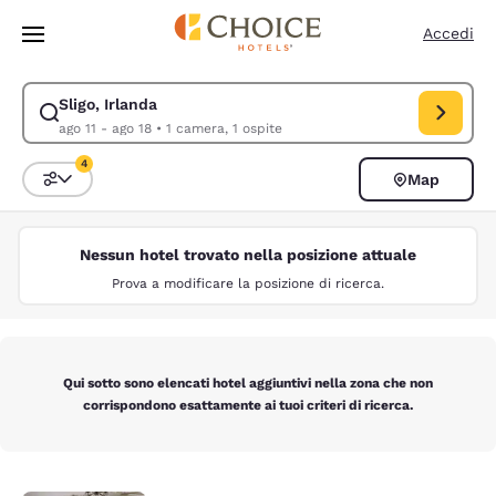
Caricamento completato
Vai A Contenuto Principale
Accedi
Sligo, Irlanda
Modifica la ricerca per Sligo, Irlanda. Data di check-in ago 11, data di 
ago 11 - ago 18
•
1 camera, 1 ospite
4
Map
Ordina e filtra
4 filtri attualmente selezionati
Nessun hotel trovato nella posizione attuale
Prova a modificare la posizione di ricerca.
Qui sotto sono elencati hotel aggiuntivi nella zona che non
corrispondono esattamente ai tuoi criteri di ricerca.