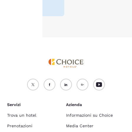
consulta la nostra
Politica
sui cookie
.
Accetta Tutti i Cookie
Rifiuta tutti i Cookie
Servizi
Azienda
Trova un hotel
Informazioni su Choice
Prenotazioni
Media Center