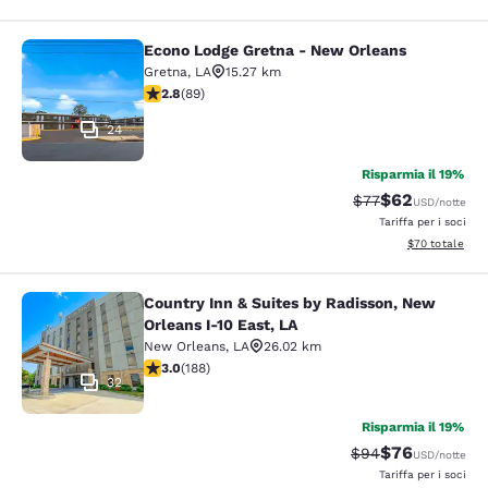
Econo Lodge Gretna - New Orleans
Econo Lodge Gretna - New Orleans
Gretna
,
LA
15.27 km
Valutazione di 2.78 stelle. Discreto. 89 recensioni
2.8
(
89
)
24
Risparmia il 19%
$62
Tariffa di barratur
Tariffa scontat
$77
USD
/notte
Tariffa per i soci
Visualizza i det
$70
totale
Country Inn & Suites by Radisson, New
Country Inn & Suites by Radisson, N
Orleans I-10 East, LA
New Orleans
,
LA
26.02 km
Valutazione di 2.96 stelle. Discreto. 188 recensioni
3.0
(
188
)
32
Risparmia il 19%
$76
Tariffa di barratur
Tariffa scontat
$94
USD
/notte
Tariffa per i soci