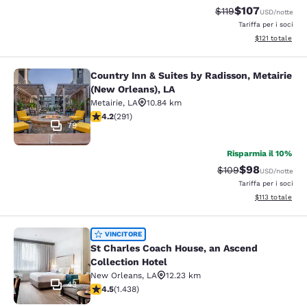
$107
Tariffa di barratura
Tariffa scontata
$119
USD
/notte
Tariffa per i soci
Visualizza i dett
$121
totale
Country Inn & Suites by Radisson, Metairie
Country Inn & Suites by Radisson, M
(New Orleans), LA
Metairie
,
LA
10.84 km
Valutazione di 4.16 stelle. Molto buono. 291 recensioni
4.2
(
291
)
79
Risparmia il 10%
$98
Tariffa di barratura
Tariffa scontat
$109
USD
/notte
Tariffa per i soci
Visualizza i dett
$113
totale
St Charles Coach House, an Ascend 
VINCITORE
St Charles Coach House, an Ascend
Collection Hotel
New Orleans
,
LA
12.23 km
43
Valutazione di 4.54 stelle. Ottimo. 1438 recensioni
4.5
(
1.438
)