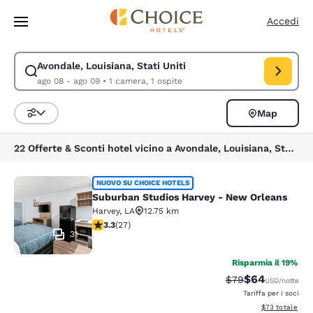
Caricamento completato
Vai A Contenuto Principale
Accedi
Avondale, Louisiana, Stati Uniti
Modifica la ricerca per Avondale, Louisiana, Stati Uniti. Data di check-
ago 08 - ago 09
•
1 camera, 1 ospite
Map
Ordina e filtra
22 Offerte & Sconti hotel vicino a Avondale, Louisiana, Stati Uniti
Suburban Studios Harvey - New Orl
NUOVO SU CHOICE HOTELS
Suburban Studios Harvey - New Orleans
Harvey
,
LA
12.75 km
Valutazione di 3.3 stelle. Buono. 27 recensioni
3.3
(
27
)
31
Risparmia il 19%
$64
Tariffa di barratur
Tariffa scontat
$79
USD
/notte
Tariffa per i soci
Visualizza i det
$73
totale