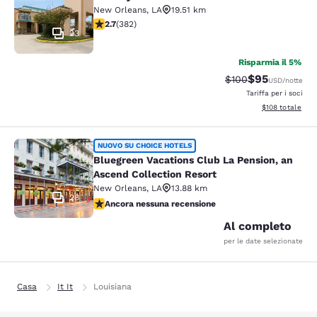
New Orleans
,
LA
19.51 km
Valutazione di 2.69 stelle. Discreto. 382 recensioni
2.7
(
382
)
23
Risparmia il 5%
$95
Tariffa di barratura
Tariffa sconta
$100
USD
/notte
Tariffa per i soci
Visualizza i dett
$108
totale
Bluegreen Vacations Club La Pensio
NUOVO SU CHOICE HOTELS
Bluegreen Vacations Club La Pension, an
Ascend Collection Resort
New Orleans
,
LA
13.88 km
28
Ancora nessuna recensione
Ancora nessuna recensione
Al completo
per le date selezionate
Casa
It It
Louisiana