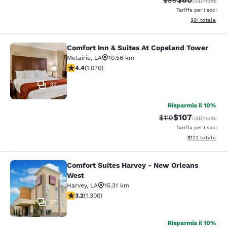
$89
USD
/notte
Tariffa per i soci
Visualizza i det
$91
totale
Comfort Inn & Suites At Copeland Tower
Comfort Inn & Suites At Copeland T
Metairie
,
LA
10.56 km
Valutazione di 4.38 stelle. Ottimo. 1070 recensioni
4.4
(
1.070
)
32
Risparmia il 10%
$107
Tariffa di barratura
Tariffa scontata
$119
USD
/notte
Tariffa per i soci
Visualizza i dett
$122
totale
Comfort Suites Harvey - New Orleans
Comfort Suites Harvey - New Orlea
West
Harvey
,
LA
15.31 km
Valutazione di 3.22 stelle. Buono. 1300 recensioni
3.2
(
1.300
)
27
Risparmia il 10%