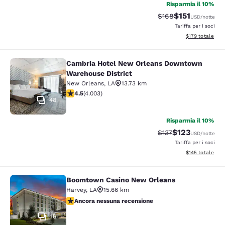
Risparmia il 10%
$151
Tariffa di barratura
Tariffa scontat
$168
USD
/notte
Tariffa per i soci
Visualizza i dett
$179
totale
Cambria Hotel New Orleans Downtown
Cambria Hotel New Orleans Downto
Warehouse District
New Orleans
,
LA
13.73 km
Valutazione di 4.49 stelle. Ottimo. 4003 recensioni
4.5
(
4.003
)
48
Risparmia il 10%
$123
Tariffa di barratura
Tariffa scontat
$137
USD
/notte
Tariffa per i soci
Visualizza i dett
$145
totale
Boomtown Casino New Orleans
Boomtown Casino New Orleans
Harvey
,
LA
15.66 km
Ancora nessuna recensione
Ancora nessuna recensione
16