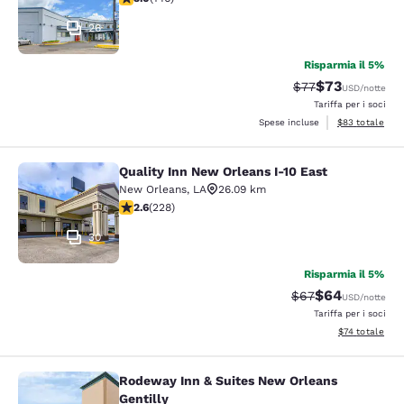
26
Risparmia il 5%
$73
Tariffa di barratur
Tariffa sconta
$77
USD
/notte
Tariffa per i soci
Visualizza i det
Spese incluse
$83
totale
Quality Inn New Orleans I-10 East
Quality Inn New Orleans I-10 East
New Orleans
,
LA
26.09 km
Valutazione di 2.58 stelle. Discreto. 228 recensioni
2.6
(
228
)
30
Risparmia il 5%
$64
Tariffa di barratur
Tariffa scontat
$67
USD
/notte
Tariffa per i soci
Visualizza i det
$74
totale
Rodeway Inn & Suites New Orleans
Rodeway Inn & Suites New Orleans G
Gentilly