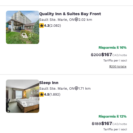
Quality Inn & Suites Bay Front
Quality Inn & Suites Bay Front
Sault Ste. Marie
,
ON
2.02 km
Valutazione di 4.32 stelle. Ottimo. 2082 recensioni
4.3
(
2.082
)
27
Risparmia il 16%
$167
Tariffa di barratura:
Tariffa scontata
$200
CAD
/notte
Tariffa per i soci
Visualizza i detta
$200
totale
Sleep Inn
Sleep Inn
Sault Ste. Marie
,
ON
1.71 km
Valutazione di 4.5 stelle. Ottimo. 1892 recensioni
4.5
(
1.892
)
49
Risparmia il 12%
$167
Tariffa di barratura:
Tariffa scontata
$189
CAD
/notte
Tariffa per i soci