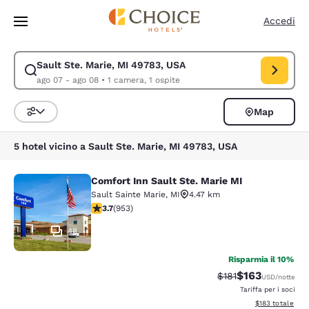
Caricamento completato
Vai A Contenuto Principale
Accedi
Sault Ste. Marie, MI 49783, USA
Modifica la ricerca per Sault Ste. Marie, MI 49783, USA. Data di check-
ago 07 - ago 08
•
1 camera, 1 ospite
Map
Ordina e filtra
5 hotel vicino a Sault Ste. Marie, MI 49783, USA
Comfort Inn Sault Ste. Marie MI
Comfort Inn Sault Ste. Marie MI
Sault Sainte Marie
,
MI
4.47 km
Valutazione di 3.72 stelle. Buono. 953 recensioni
3.7
(
953
)
48
Risparmia il 10%
$163
Tariffa di barratura
Tariffa scontat
$181
USD
/notte
Tariffa per i soci
Visualizza i dett
$183
totale