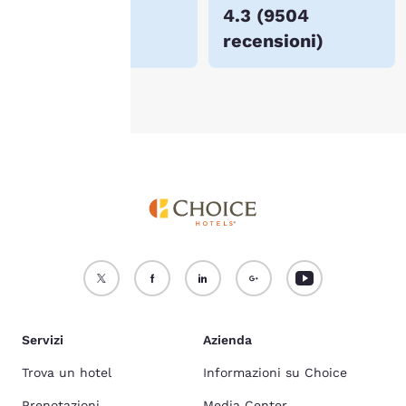
Per maggiori informazioni,
$163
4.3
(
9504
consulta la nostra
Politica
recensioni
)
sui cookie
.
Accetta Tutti i Cookie
Rifiuta tutti i Cookie
Servizi
Azienda
Trova un hotel
Informazioni su Choice
Prenotazioni
Media Center