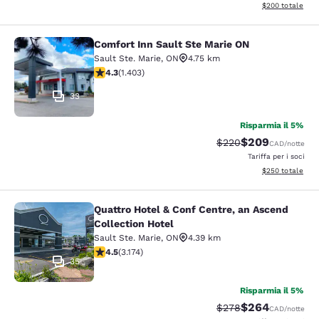
Visualizza i detta
$200
totale
Comfort Inn Sault Ste Marie ON
Comfort Inn Sault Ste Marie ON
Sault Ste. Marie
,
ON
4.75 km
Valutazione di 4.3 stelle. Ottimo. 1403 recensioni
4.3
(
1.403
)
33
Risparmia il 5%
$209
Tariffa di barratura:
Tariffa scontata
$220
CAD
/notte
Tariffa per i soci
Visualizza i detta
$250
totale
Quattro Hotel & Conf Centre, an Ascend
Quattro Hotel & Conf Centre, an Asc
Collection Hotel
Sault Ste. Marie
,
ON
4.39 km
Valutazione di 4.49 stelle. Ottimo. 3174 recensioni
4.5
(
3.174
)
35
Risparmia il 5%
$264
Tariffa di barratura:
Tariffa scontata
$278
CAD
/notte