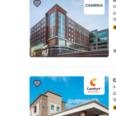
2
4
V
D
C
8
2
V