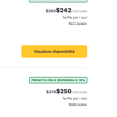
$242
Tariffa di barratura:
Tariffa scontata:
$269
USD
/notte
Tariffa per i soci
Visualizza i dettagli totali stimat
$277
totale
Visualizza disponibilità
PRENOTA ORA E RISPARMIA IL 10%
$250
Tariffa di barratura:
Tariffa scontata:
$278
USD
/notte
Tariffa per i soci
Visualizza i dettagli totali stimat
$289
totale