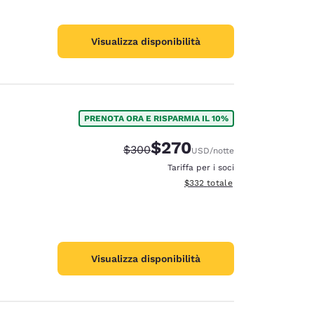
Visualizza disponibilità
PRENOTA ORA E RISPARMIA IL 10%
$270
Tariffa di barratura:
Tariffa scontata:
$300
USD
/notte
Tariffa per i soci
Visualizza i dettagli totali stimat
$332
totale
Visualizza disponibilità