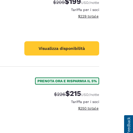
$199
Tariffa di barratura:
Tariffa scontata:
$209
USD
/notte
Tariffa per i soci
Visualizza i dettagli totali stimat
$229
totale
Visualizza disponibilità
PRENOTA ORA E RISPARMIA IL 5%
$215
Tariffa di barratura:
Tariffa scontata:
$226
USD
/notte
Tariffa per i soci
Visualizza i dettagli totali stimat
$250
totale