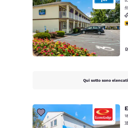
5
Canada
Français
4
Europa
V
Deutschla
Deutsch
Spain
D
English
Ireland
English
Qui sotto sono elencati
United Ki
English
Asia-Pacifico
E
Australia
1
English
1