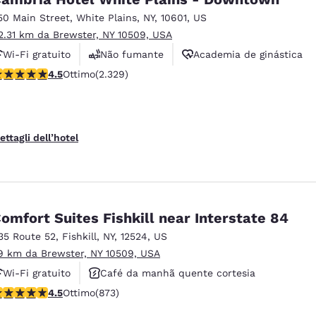
50 Main Street
,
White Plains
,
NY
,
10601
,
US
2.31 km da Brewster, NY 10509, USA
Wi-Fi gratuito
Não fumante
Academia de ginástica
alutazione di 4.54 stelle. Ottimo. 2329 recensioni
4.5
Ottimo
(2.329)
ettagli dell’hotel
omfort Suites Fishkill near Interstate 84
35 Route 52
,
Fishkill
,
NY
,
12524
,
US
9 km da Brewster, NY 10509, USA
Wi-Fi gratuito
Café da manhã quente cortesia
alutazione di 4.46 stelle. Ottimo. 873 recensioni
4.5
Ottimo
(873)
Não fumante