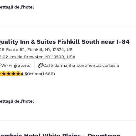
ettagli dell’hotel
uality Inn & Suites Fishkill South near I-84
49 Route 52
,
Fishkill
,
NY
,
12524
,
US
9.02 km da Brewster, NY 10509, USA
Wi-Fi gratuito
Café da manhã continental cortesia
alutazione di 4.47 stelle. Ottimo. 1686 recensioni
4.5
Ottimo
(1.686)
Não fumante
ettagli dell’hotel
ambria Hotel White Plains - Downtown