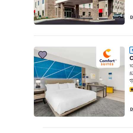
D
C
1
4
V
D