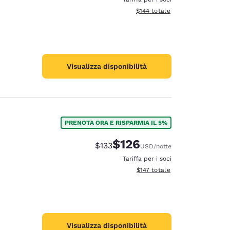
Visualizza i dettagli totali stima
$144
totale
Visualizza disponibilità
PRENOTA ORA E RISPARMIA IL 5%
$126
Tariffa di barratura:
Tariffa scontata:
$133
USD
/notte
Tariffa per i soci
Visualizza i dettagli totali stima
$147
totale
Visualizza disponibilità