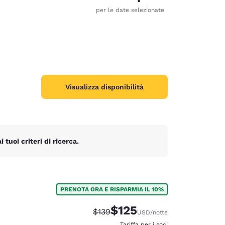
per le date selezionate
Visualizza disponibilità
tuoi criteri di ricerca.
PRENOTA ORA E RISPARMIA IL 10%
d
$125
Tariffa di barratura:
Tariffa scontata:
$139
USD
/notte
Tariffa per i soci