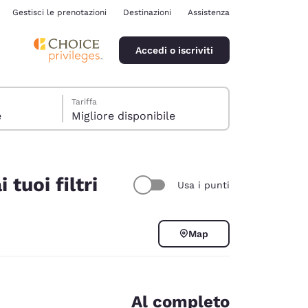
Gestisci le prenotazioni
Destinazioni
Assistenza
Accedi o iscriviti
Tariffa
e
Migliore disponibile
tuoi filtri
Usa i punti
ina
Map
Al completo