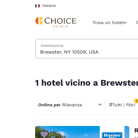
Caricamento completato
Vai A Contenuto Principale
Italiano
Trova un hotel
Cerca hotel
Destinazione
Regione e posiz
Italia
Italiano
1 hotel vicino a Brewster, NY 10509, USA corrispo
Seleziona la
1 hotel vicino a Brewste
Americhe
United Sta
1
Ordina per
Rilevanza
Tutti i filtri
English
1 filtr
América L
Português
R