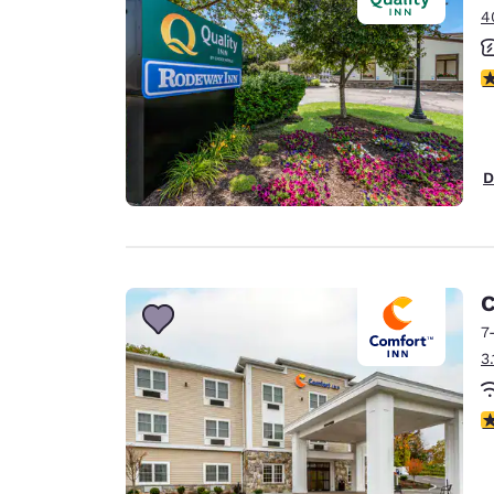
4
V
D
C
7
3
V