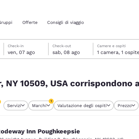
Gruppi
Offerte
Consigli di viaggio
venerdì 7 agosto
sabato 8 agosto
sabato 8 agosto data di check-out selezionata
venerdì 7 agosto data di check-in selezionata
Check-in
Check-out
Camere e ospiti
ven, 07 ago
sab, 08 ago
1 camera, 1 ospit
ione attuali
ndono ai tuoi filtri
 tua lingua preferita
r, NY 10509, USA corrispondono ai 
tes
Estados Unidos
América Lat
1
Servizi
Marchi
Valutazione degli ospiti
Prezzo
Español
Español
o attualmente selezionato
1 filtro attualmente selezionato
atina
Latin America
Canada
English
English
odeway Inn Poughkeepsie