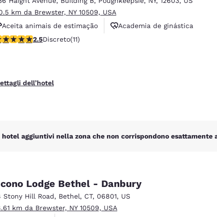
36 Haight Avenue
,
Building B
,
Poughkeepsie
,
NY
,
12603
,
US
México
Mexico
Español
English
0.5 km da Brewster, NY 10509, USA
Aceita animais de estimação
Academia de ginástica
alutazione di 2.45 stelle. Discreto. 11 recensioni
2.5
Discreto
(11)
Piscina interna
nd
Germany
España
English
Español
France
France
ettagli dell’hotel
Français
English
Italia
Italy
Italiano
English
 hotel aggiuntivi nella zona che non corrispondono esattamente ai 
ngdom
cono Lodge Bethel - Danbury
India
New Zealan
8 Stony Hill Road
,
Bethel
,
CT
,
06801
,
US
English
English
8.61 km da Brewster, NY 10509, USA