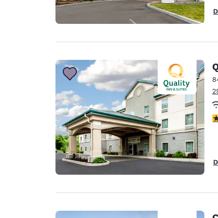
D
Q
8
2
V
D
C