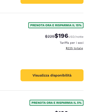
PRENOTA ORA E RISPARMIA IL 15%
$196
Tariffa di barratura:
Tariffa scontata:
$229
USD
/notte
Tariffa per i soci
Visualizza i dettagli totali stimat
$225
totale
Visualizza disponibilità
PRENOTA ORA E RISPARMIA IL 5%