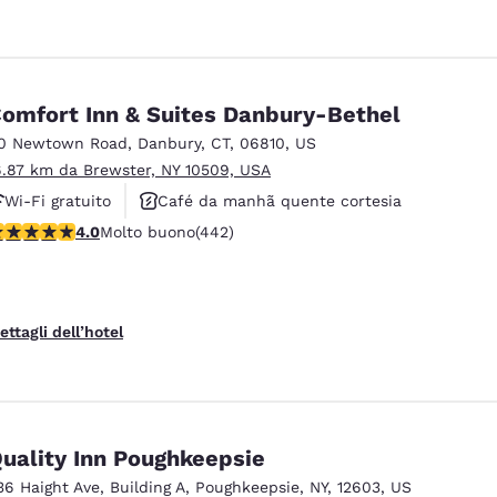
omfort Inn & Suites Danbury-Bethel
0 Newtown Road
,
Danbury
,
CT
,
06810
,
US
6.87 km da Brewster, NY 10509, USA
Wi-Fi gratuito
Café da manhã quente cortesia
alutazione di 4.03 stelle. Molto buono. 442 recensioni
4.0
Molto buono
(442)
Aceita animais de estimação
ettagli dell’hotel
uality Inn Poughkeepsie
36 Haight Ave
,
Building A
,
Poughkeepsie
,
NY
,
12603
,
US