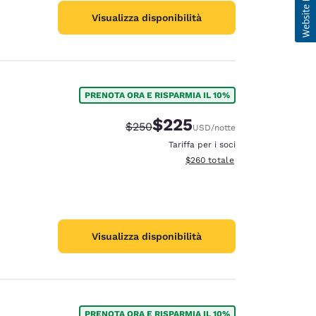
Visualizza disponibilità
PRENOTA ORA E RISPARMIA IL 10%
$225
Tariffa di barratura:
Tariffa scontata:
$250
USD
/notte
Tariffa per i soci
Visualizza i dettagli totali stimat
$260
totale
Visualizza disponibilità
PRENOTA ORA E RISPARMIA IL 10%