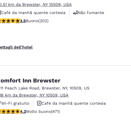
0.51 km da Brewster, NY 10509, USA
Café da manhã quente cortesia
Não fumante
alutazione di 3.47 stelle. Buono. 202 recensioni
3.5
Buono
(202)
Academia de ginástica
ettagli dell’hotel
omfort Inn Brewster
-11 Peach Lake Road
,
Brewster
,
NY
,
10509
,
US
.18 km da Brewster, NY 10509, USA
Wi-Fi gratuito
Café da manhã quente cortesia
alutazione di 4.16 stelle. Molto buono. 471 recensioni
4.2
Molto buono
(471)
Não fumante