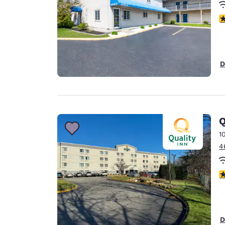
V
D
Q
1
4
V
D