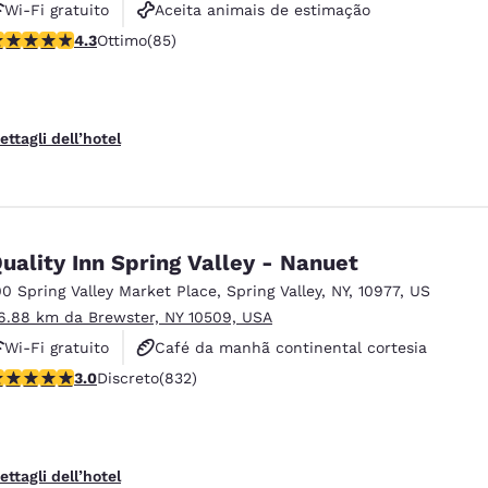
Wi-Fi gratuito
Aceita animais de estimação
alutazione di 4.25 stelle. Ottimo. 85 recensioni
4.3
Ottimo
(85)
ettagli dell’hotel
uality Inn Spring Valley - Nanuet
00 Spring Valley Market Place
,
Spring Valley
,
NY
,
10977
,
US
6.88 km da Brewster, NY 10509, USA
Wi-Fi gratuito
Café da manhã continental cortesia
alutazione di 3 stelle. Discreto. 832 recensioni
3.0
Discreto
(832)
Não fumante
ettagli dell’hotel