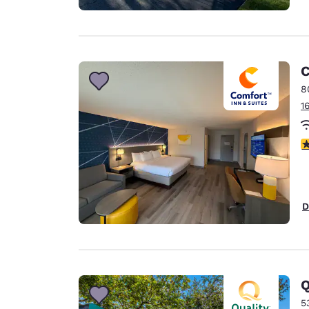
C
8
1
V
D
Q
5