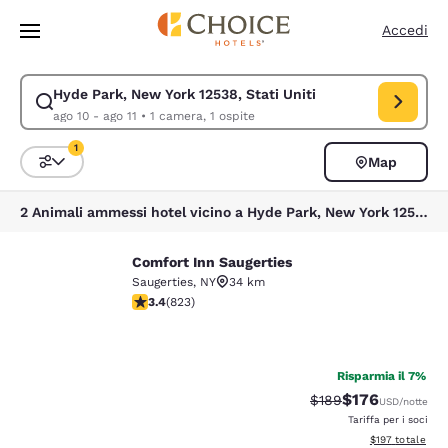
Caricamento completato
Vai A Contenuto Principale
Accedi
Hyde Park, New York 12538, Stati Uniti
Modifica la ricerca per Hyde Park, New York 12538, Stati Uniti. Data di 
ago 10 - ago 11
•
1 camera, 1 ospite
1
Map
Ordina e filtra
1 filtro attualmente selezionato
2 Animali ammessi hotel vicino a Hyde Park, New York 12538, Stati Uniti corrispondono ai tuoi filtri
Comfort Inn Saugerties
Comfort Inn Saugerties
Saugerties
,
NY
34 km
Valutazione di 3.43 stelle. Buono. 823 recensioni
3.4
(
823
)
36
Risparmia il 7%
$176
Tariffa di barratura:
Tariffa scontata
$189
USD
/notte
Tariffa per i soci
Visualizza i dett
$197
totale