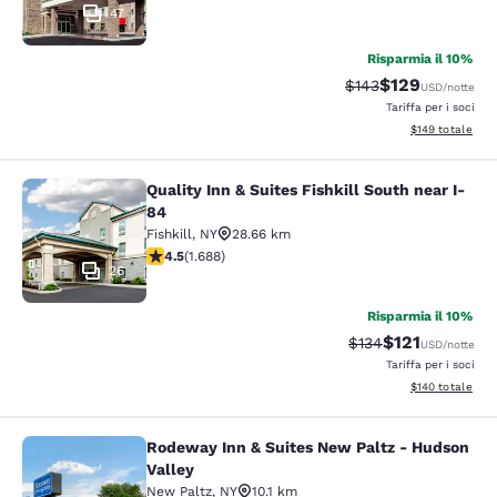
47
Risparmia il 10%
$129
Tariffa di barratura:
Tariffa scontata
$143
USD
/notte
Tariffa per i soci
Visualizza i dett
$149
totale
Quality Inn & Suites Fishkill South near I-
Quality Inn & Suites Fishkill South 
84
Fishkill
,
NY
28.66 km
Valutazione di 4.47 stelle. Ottimo. 1688 recensioni
4.5
(
1.688
)
26
Risparmia il 10%
$121
Tariffa di barratura
Tariffa scontat
$134
USD
/notte
Tariffa per i soci
Visualizza i dett
$140
totale
Rodeway Inn & Suites New Paltz - Hudson
Rodeway Inn & Suites New Paltz - H
Valley
New Paltz
,
NY
10.1 km