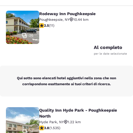
Rodeway Inn Poughkeepsie
Rodeway Inn Poughkeepsie
Poughkeepsie
,
NY
10.44 km
Valutazione di 2.45 stelle. Discreto. 11 recensioni
2.5
(
11
)
26
Al completo
per le date selezionate
Qui sotto sono elencati hotel aggiuntivi nella zona che non
corrispondono esattamente ai tuoi criteri di ricerca.
Quality Inn Hyde Park - Poughkeepsie
Quality Inn Hyde Park - Poughkeeps
North
Hyde Park
,
NY
1.22 km
Valutazione di 3.82 stelle. Buono. 1535 recensioni
3.8
(
1.535
)
31