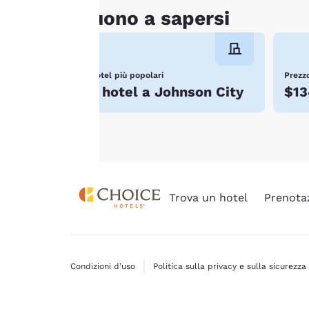
consenso non
Buono a sapersi
verranno memorizzati
sul tuo dispositivo.
Per maggiori
Hotel più popolari
Prezzo
informazioni, consulta
5 hotel a Johnson City
$13
la nostra
Politica sui
cookie
.
Trova un hotel
Prenota
Condizioni d’uso
Politica sulla privacy e sulla sicurezza