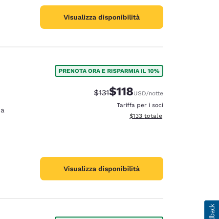
Visualizza disponibilità
PRENOTA ORA E RISPARMIA IL 10%
$118
Tariffa di barratura:
Tariffa scontata:
$131
USD
/notte
Tariffa per i soci
na
Visualizza i dettagli totali stima
$133
totale
Visualizza disponibilità