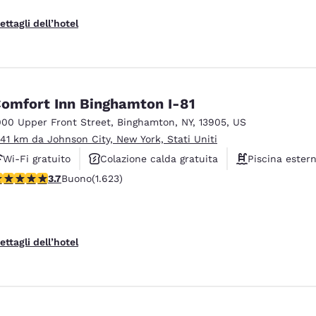
ettagli dell’hotel
omfort Inn Binghamton I-81
000 Upper Front Street
,
Binghamton
,
NY
,
13905
,
US
.41 km da Johnson City, New York, Stati Uniti
Wi-Fi gratuito
Colazione calda gratuita
Piscina ester
alutazione di 3.67 stelle. Buono. 1623 recensioni
3.7
Buono
(1.623)
ettagli dell’hotel