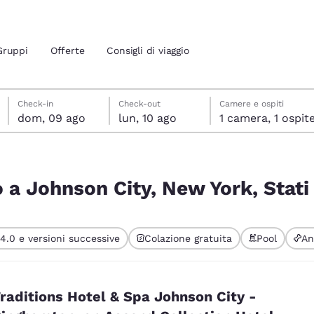
Gruppi
Offerte
Consigli di viaggio
domenica 9 agosto
lunedì 10 agosto
lunedì 10 agosto data di check-out selezionata
domenica 9 agosto data di check-in selezionata
Check-in
Check-out
Camere e ospiti
dom, 09 ago
lun, 10 ago
1 camera, 1 ospit
ione attuali
rk, Stati Uniti
 tua lingua preferita
no a Johnson City, New York, Stati
tes
Estados Unidos
América Lat
4.0 e versioni successive
Colazione gratuita
Pool
An
Español
Español
atina
Latin America
Canada
English
English
raditions Hotel & Spa Johnson City -