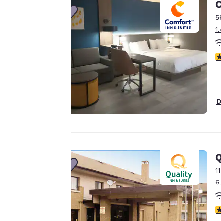
importante
C
5
1
Il nostro sito utilizza
cookie, anche di terze
V
parti, per finalità
analitiche e per
offrirti un'esperienza
web personalizzata
D
inviandoti annunci
pubblicitari in linea
con le tue preferenze
di navigazione. Questo
significa che
Q
possiamo ricordare i
1
tuoi dati, mostrarti i
6
prodotti di tuo
interesse e
V
continuare a