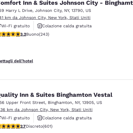
omfort Inn & Suites Johnson City - Bingham
69 Harry L Drive
,
Johnson City
,
NY
,
13790
,
US
.41 km da Johnson City, New York, Stati Uniti
Wi-Fi gratuito
Colazione calda gratuita
alutazione di 3.23 stelle. Buono. 243 recensioni
3.2
Buono
(243)
Animali ammessi
ettagli dell’hotel
uality Inn & Suites Binghamton Vestal
156 Upper Front Street
,
Binghamton
,
NY
,
13905
,
US
.36 km da Johnson City, New York, Stati Uniti
Wi-Fi gratuito
Colazione calda gratuita
alutazione di 2.69 stelle. Discreto. 601 recensioni
2.7
Discreto
(601)
Animali ammessi