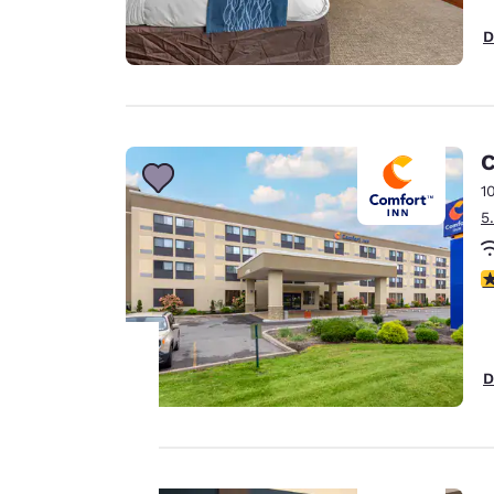
D
C
1
5
V
D
La tua
privacy è