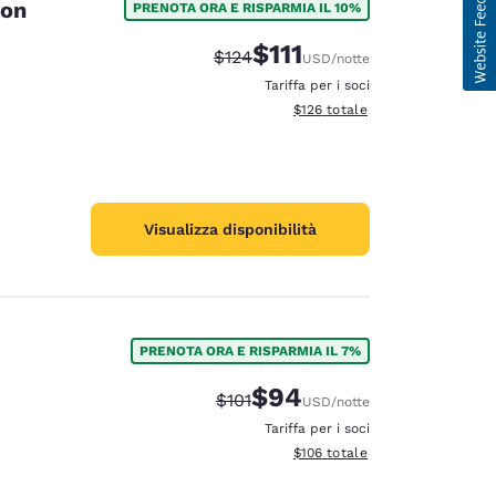
ton
PRENOTA ORA E RISPARMIA IL 10%
$111
Tariffa di barratura:
Tariffa scontata:
$124
USD
/notte
Tariffa per i soci
Visualizza i dettagli totali stima
$126
totale
Visualizza disponibilità
PRENOTA ORA E RISPARMIA IL 7%
$94
Tariffa di barratura:
Tariffa scontata:
$101
USD
/notte
Tariffa per i soci
Visualizza i dettagli totali stima
$106
totale