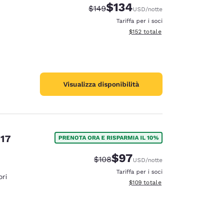
$134
Tariffa di barratura:
Tariffa scontata:
$149
USD
/notte
Tariffa per i soci
Visualizza i dettagli totali stima
$152
totale
Visualizza disponibilità
 17
PRENOTA ORA E RISPARMIA IL 10%
$97
Tariffa di barratura:
Tariffa scontata:
$108
USD
/notte
Tariffa per i soci
ri
Visualizza i dettagli totali stima
$109
totale
d