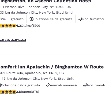
inghamton, an Ascend Collection Hotel
México
Mexico
Español
English
101 Watson Blvd
,
Johnson City
,
NY
,
13790
,
US
.33 km da Johnson City, New York, Stati Uniti
Wi-Fi gratuito
Colazione calda gratuita
Non fumatori
nd
Germany
España
alutazione di 4.31 stelle. Ottimo. 590 recensioni
4.3
Ottimo
(590)
English
Español
France
France
ettagli dell’hotel
Français
English
Italia
Italy
Italiano
English
omfort Inn Apalachin / Binghamton W Route
ngdom
662 Route 434
,
Apalachin
,
NY
,
13732
,
US
6.49 km da Johnson City, New York, Stati Uniti
Colazione calda gratuita
Animali ammessi
Non fumato
India
New Zealan
alutazione di 3.82 stelle. Buono. 878 recensioni
3.8
Buono
(878)
English
English