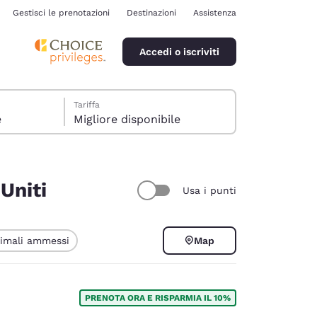
Gestisci le prenotazioni
Destinazioni
Assistenza
Accedi o iscriviti
Tariffa
e
Migliore disponibile
 Uniti
Usa i punti
ina
imali ammessi
Map
PRENOTA ORA E RISPARMIA IL 10%