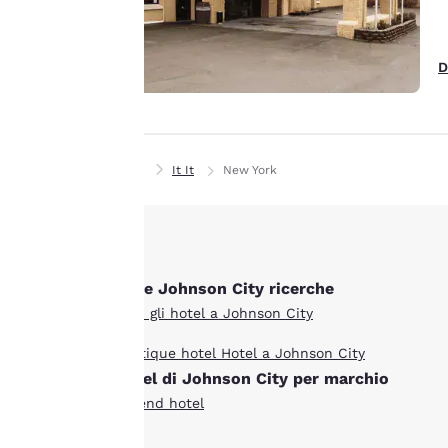
migliorare i nostri
servizi. Puoi
Accetta Tutti i Cookie
modificare queste
D
impostazioni in
qualsiasi momento
visitando la nostra
“Informativa
Casa
It It
New York
sull’utilizzo dei
cookie” e seguendo le
istruzioni indicate.
Cliccando su "Accetta
tutti i cookie",
Altre Johnson City ricerche
acconsenti alla
Tutti gli hotel a Johnson City
memorizzazione dei
cookie sul tuo
Boutique hotel Hotel a Johnson City
dispositivo. Cliccando
Hotel di Johnson City per marchio
su “Rifiuta tutti i
Ascend hotel
cookie”, i cookie per i
quali è richiesto il