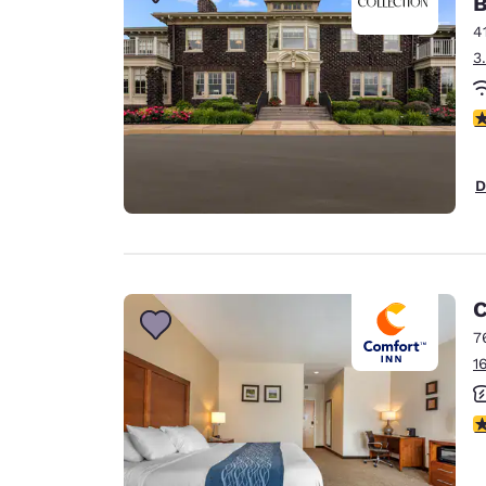
B
Canada
Français
4
3
Europa
Deutschla
V
Deutsch
Spain
D
English
Ireland
English
C
United Ki
English
7
1
Asia-Pacifico
Australia
V
English