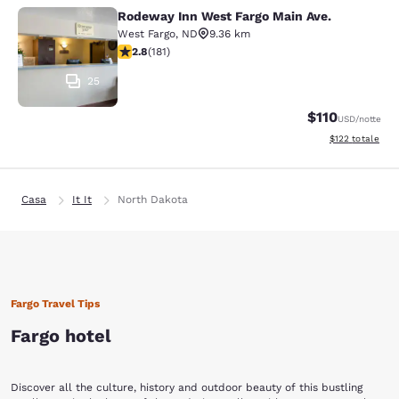
Rodeway Inn West Fargo Main Ave.
Rodeway Inn West Fargo Main Ave.
West Fargo
,
ND
9.36 km
Valutazione di 2.82 stelle. Discreto. 181 recensioni
2.8
(
181
)
25
$110
USD
/notte
Visualizza i dett
$122
totale
Casa
It It
North Dakota
Fargo Travel Tips
Fargo hotel
Discover all the culture, history and outdoor beauty of this bustling