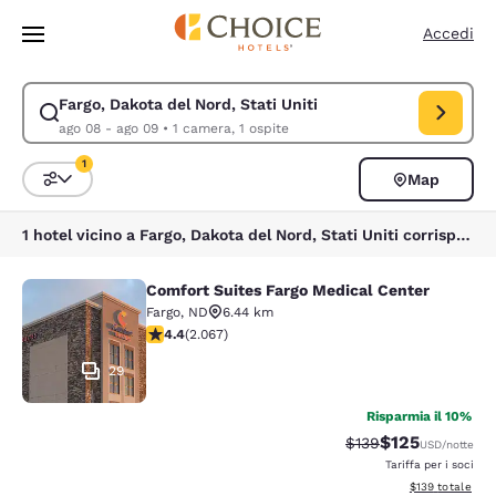
Caricamento completato
Vai A Contenuto Principale
Accedi
Fargo, Dakota del Nord, Stati Uniti
Modifica la ricerca per Fargo, Dakota del Nord, Stati Uniti. Data di che
ago 08 - ago 09
•
1 camera, 1 ospite
1
Map
Ordina e filtra
1 filtro attualmente selezionato
1 hotel vicino a Fargo, Dakota del Nord, Stati Uniti corrispondono ai tuoi filtri
Comfort Suites Fargo Medical Center
Comfort Suites Fargo Medical Cente
Fargo
,
ND
6.44 km
Valutazione di 4.43 stelle. Ottimo. 2067 recensioni
4.4
(
2.067
)
29
Risparmia il 10%
$125
Tariffa di barratura:
Tariffa scontat
$139
USD
/notte
Tariffa per i soci
Visualizza i dett
$139
totale