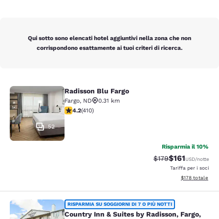
Qui sotto sono elencati hotel aggiuntivi nella zona che non
corrispondono esattamente ai tuoi criteri di ricerca.
Radisson Blu Fargo
Radisson Blu Fargo
Fargo
,
ND
0.31 km
Valutazione di 4.2 stelle. Ottimo. 410 recensioni
4.2
(
410
)
52
Risparmia il 10%
$161
Tariffa di barratura
Tariffa scontat
$179
USD
/notte
Tariffa per i soci
Visualizza i dett
$178
totale
Country Inn & Suites by Radisson, F
RISPARMIA SU SOGGIORNI DI 7 O PIÙ NOTTI
Country Inn & Suites by Radisson, Fargo,