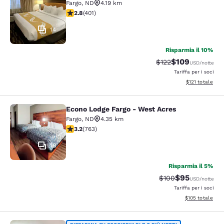
Fargo
,
ND
4.19 km
Valutazione di 2.81 stelle. Discreto. 401 recensioni
2.8
(
401
)
14
Risparmia il 10%
$109
Tariffa di barratura:
Tariffa scontata
$122
USD
/notte
Tariffa per i soci
Visualizza i dett
$121
totale
Econo Lodge Fargo - West Acres
Econo Lodge Fargo - West Acres
Fargo
,
ND
4.35 km
Valutazione di 3.19 stelle. Buono. 763 recensioni
3.2
(
763
)
19
Risparmia il 5%
$95
Tariffa di barratura
Tariffa sconta
$100
USD
/notte
Tariffa per i soci
Visualizza i dett
$105
totale