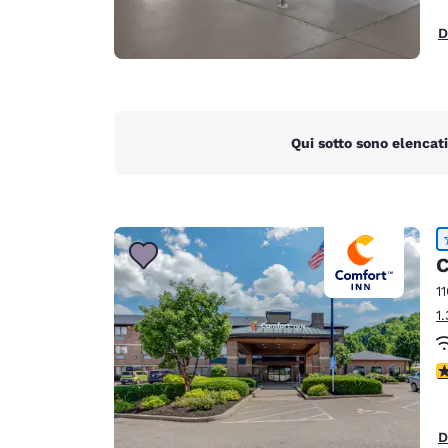
D
Qui sotto sono elencati
C
1
1
V
D