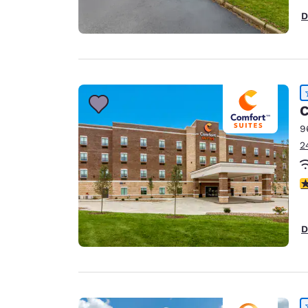
D
C
9
2
V
D