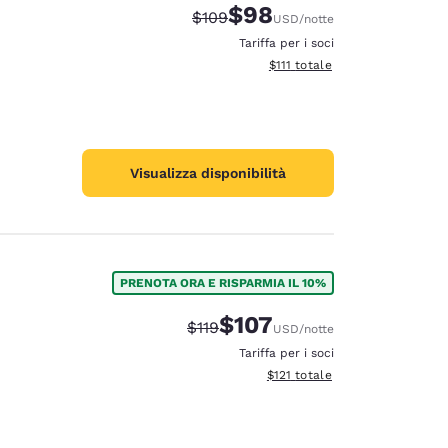
$98
Tariffa di barratura:
Tariffa scontata:
$109
USD
/notte
Tariffa per i soci
Visualizza i dettagli totali stim
$111
totale
Visualizza disponibilità
PRENOTA ORA E RISPARMIA IL 10%
$107
Tariffa di barratura:
Tariffa scontata:
$119
USD
/notte
Tariffa per i soci
Visualizza i dettagli totali stima
$121
totale
d