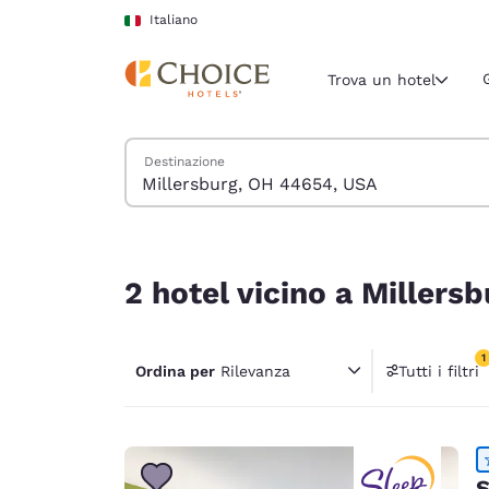
Caricamento completato
Vai A Contenuto Principale
Italiano
Trova un hotel
Cerca hotel
Destinazione
Regione e posiz
Italia
Italiano
2 hotel vicino a Millersburg, OH 44654, USA corri
Seleziona la
2 hotel vicino a Millers
Americhe
United Sta
1
Ordina per
Rilevanza
Tutti i filtri
English
1 filtr
América L
Português
S