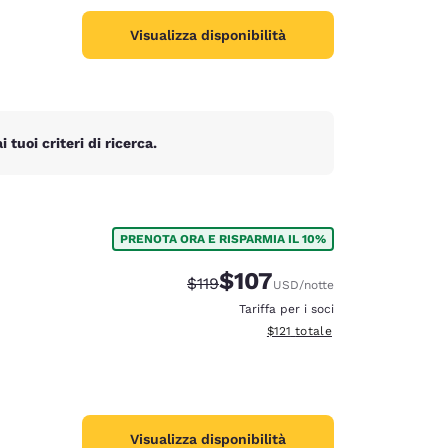
Visualizza disponibilità
tuoi criteri di ricerca.
PRENOTA ORA E RISPARMIA IL 10%
$107
Tariffa di barratura:
Tariffa scontata:
$119
USD
/notte
Tariffa per i soci
Visualizza i dettagli totali stima
$121
totale
Visualizza disponibilità