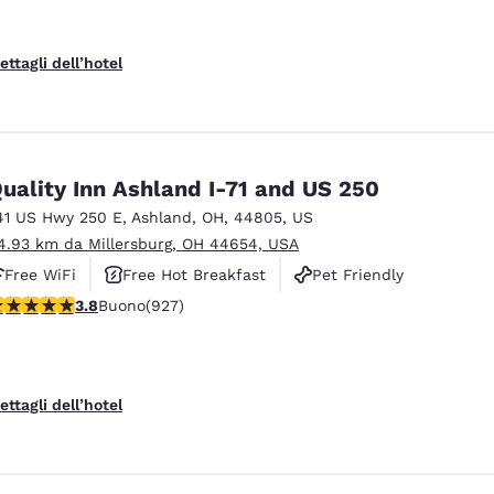
ettagli dell’hotel
uality Inn Ashland I-71 and US 250
41 US Hwy 250 E
,
Ashland
,
OH
,
44805
,
US
4.93 km da Millersburg, OH 44654, USA
Free WiFi
Free Hot Breakfast
Pet Friendly
alutazione di 3.8 stelle. Buono. 927 recensioni
3.8
Buono
(927)
ettagli dell’hotel