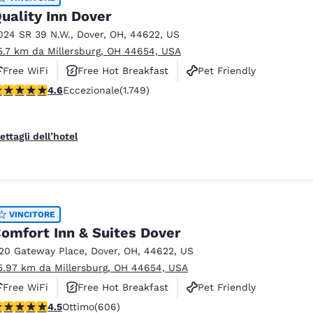
uality Inn Dover
024 SR 39 N.W.
,
Dover
,
OH
,
44622
,
US
5.7 km da Millersburg, OH 44654, USA
Free WiFi
Free Hot Breakfast
Pet Friendly
alutazione di 4.64 stelle. Eccezionale. 1749 recensioni
4.6
Eccezionale
(1.749)
ettagli dell’hotel
VINCITORE
omfort Inn & Suites Dover
120 Gateway Place
,
Dover
,
OH
,
44622
,
US
5.97 km da Millersburg, OH 44654, USA
Free WiFi
Free Hot Breakfast
Pet Friendly
alutazione di 4.53 stelle. Ottimo. 606 recensioni
4.5
Ottimo
(606)