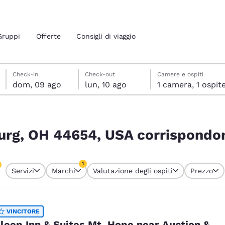
Gruppi
Offerte
Consigli di viaggio
domenica 9 agosto
lunedì 10 agosto
lunedì 10 agosto data di check-out selezionata
domenica 9 agosto data di check-in selezionata
Check-in
Check-out
Camere e ospiti
dom, 09 ago
lun, 10 ago
1 camera, 1 ospit
ione attuali
spondono ai tuoi filtri
 tua lingua preferita
burg, OH 44654, USA corrispondono
tes
Estados Unidos
América Lat
1
Servizi
Marchi
Valutazione degli ospiti
Prezzo
Español
Español
o attualmente selezionato
1 filtro attualmente selezionato
atina
Latin America
Canada
English
English
VINCITORE
leep Inn & Suites Mt. Hope near Auction &