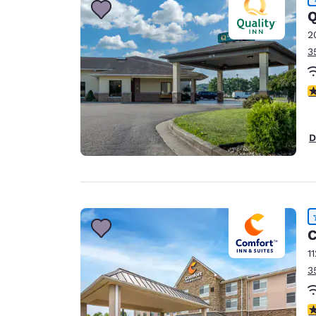
Q
2
3
V
D
C
1
3
V