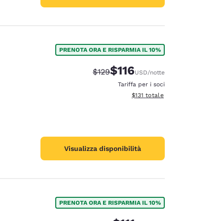
PRENOTA ORA E RISPARMIA IL 10%
$116
Tariffa di barratura:
Tariffa scontata:
$129
USD
/notte
Tariffa per i soci
Visualizza i dettagli totali stima
$131
totale
Visualizza disponibilità
PRENOTA ORA E RISPARMIA IL 10%