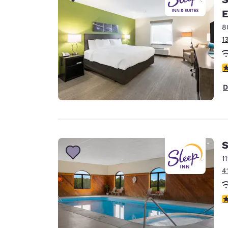
Canada
Français
E
8
Europa
1
Deutschla
Deutsch
V
Spain
D
English
Ireland
English
S
United Ki
English
1
4
Asia-Pacifico
Australia
V
English