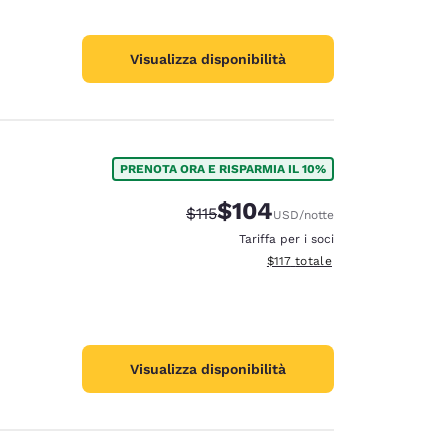
Visualizza disponibilità
PRENOTA ORA E RISPARMIA IL 10%
$104
Tariffa di barratura:
Tariffa scontata:
$115
USD
/notte
Tariffa per i soci
Visualizza i dettagli totali stima
$117
totale
Visualizza disponibilità