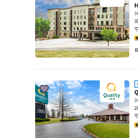
H
2
1
V
D
Q
2
2
V