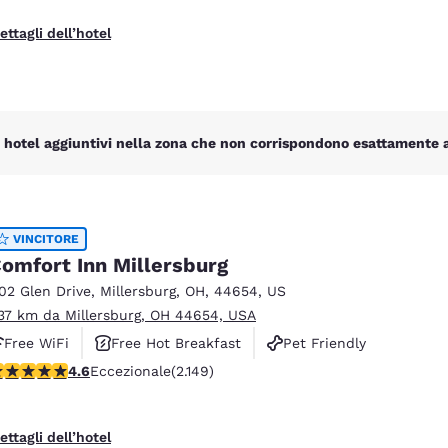
ettagli dell’hotel
 hotel aggiuntivi nella zona che non corrispondono esattamente ai 
VINCITORE
omfort Inn Millersburg
102 Glen Drive
,
Millersburg
,
OH
,
44654
,
US
.37 km da Millersburg, OH 44654, USA
Free WiFi
Free Hot Breakfast
Pet Friendly
alutazione di 4.64 stelle. Eccezionale. 2149 recensioni
4.6
Eccezionale
(2.149)
ettagli dell’hotel