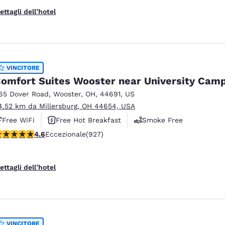
ettagli dell’hotel
VINCITORE
omfort Suites Wooster near University Cam
65 Dover Road
,
Wooster
,
OH
,
44691
,
US
4.52 km da Millersburg, OH 44654, USA
Free WiFi
Free Hot Breakfast
Smoke Free
alutazione di 4.64 stelle. Eccezionale. 927 recensioni
4.6
Eccezionale
(927)
ettagli dell’hotel
VINCITORE