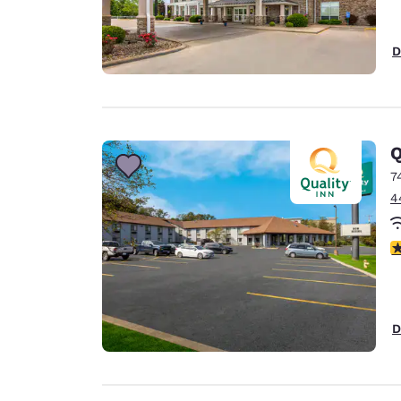
D
Q
7
4
V
D