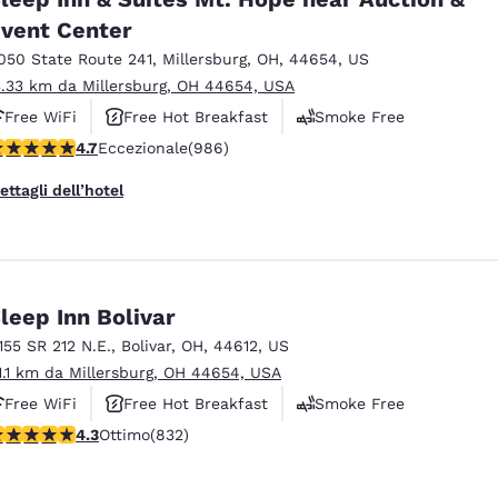
México
Mexico
Español
English
vent Center
050 State Route 241
,
Millersburg
,
OH
,
44654
,
US
3.33 km da Millersburg, OH 44654, USA
nd
Germany
España
Free WiFi
Free Hot Breakfast
Smoke Free
English
Español
alutazione di 4.65 stelle. Eccezionale. 986 recensioni
4.7
Eccezionale
(986)
France
France
ettagli dell’hotel
Français
English
Italia
Italy
Italiano
English
leep Inn Bolivar
ngdom
1155 SR 212 N.E.
,
Bolivar
,
OH
,
44612
,
US
1.1 km da Millersburg, OH 44654, USA
Free WiFi
Free Hot Breakfast
Smoke Free
India
New Zealan
alutazione di 4.29 stelle. Ottimo. 832 recensioni
4.3
Ottimo
(832)
English
English