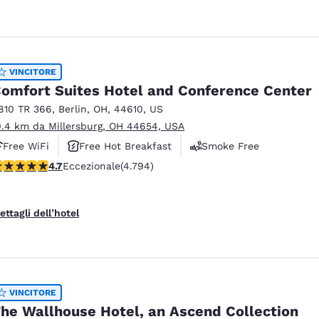
VINCITORE
omfort Suites Hotel and Conference Center
810 TR 366
,
Berlin
,
OH
,
44610
,
US
0.4 km da Millersburg, OH 44654, USA
Free WiFi
Free Hot Breakfast
Smoke Free
alutazione di 4.73 stelle. Eccezionale. 4794 recensioni
4.7
Eccezionale
(4.794)
ettagli dell’hotel
VINCITORE
he Wallhouse Hotel, an Ascend Collection