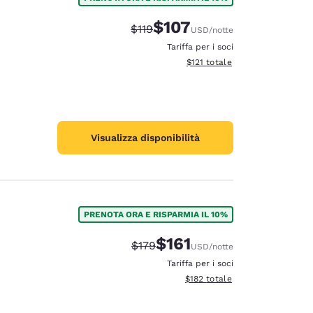
$107
Tariffa di barratura:
Tariffa scontata:
$119
USD
/notte
Tariffa per i soci
Visualizza i dettagli totali stima
$121
totale
Visualizza disponibilità
PRENOTA ORA E RISPARMIA IL 10%
$161
Tariffa di barratura:
Tariffa scontata:
$179
USD
/notte
Tariffa per i soci
Visualizza i dettagli totali stima
$182
totale