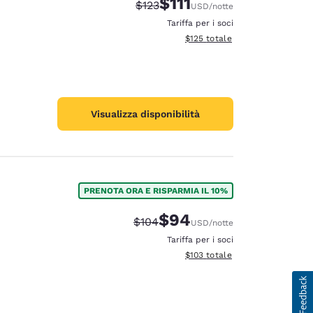
$111
Tariffa di barratura:
Tariffa scontata:
$123
USD
/notte
Tariffa per i soci
Visualizza i dettagli totali stima
$125
totale
Visualizza disponibilità
PRENOTA ORA E RISPARMIA IL 10%
$94
Tariffa di barratura:
Tariffa scontata:
$104
USD
/notte
Tariffa per i soci
Visualizza i dettagli totali stima
$103
totale