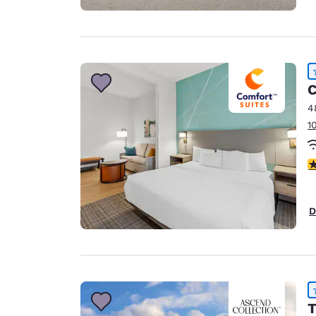
C
4
1
V
D
T