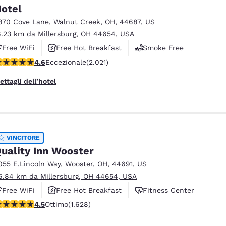
otel
870 Cove Lane
,
Walnut Creek
,
OH
,
44687
,
US
6.23 km da Millersburg, OH 44654, USA
Free WiFi
Free Hot Breakfast
Smoke Free
alutazione di 4.63 stelle. Eccezionale. 2021 recensioni
4.6
Eccezionale
(2.021)
ettagli dell’hotel
VINCITORE
uality Inn Wooster
055 E.Lincoln Way
,
Wooster
,
OH
,
44691
,
US
6.84 km da Millersburg, OH 44654, USA
Free WiFi
Free Hot Breakfast
Fitness Center
alutazione di 4.5 stelle. Ottimo. 1628 recensioni
4.5
Ottimo
(1.628)